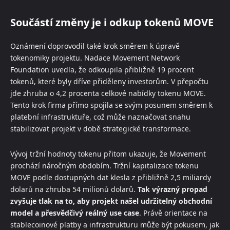
Součástí změny je i odkup tokenů MOVE
Oznámení doprovodil také krok směrem k úpravě
tokenomiky projektu. Nadace Movement Network
Foundation uvedla, že odkoupila přibližně 19 procent
tokenů, které byly dříve přiděleny investorům. V přepočtu
jde zhruba o 4,2 procenta celkové nabídky tokenu MOVE.
Tento krok firma přímo spojila se svým posunem směrem k
platební infrastruktuře, což může naznačovat snahu
stabilizovat projekt v době strategické transformace.
Vývoj tržní hodnoty tokenu přitom ukazuje, že Movement
prochází náročným obdobím. Tržní kapitalizace tokenu
MOVE podle dostupných dat klesla z přibližně 2,5 miliardy
dolarů na zhruba 54 milionů dolarů.
Tak výrazný propad
zvyšuje tlak na to, aby projekt našel udržitelný obchodní
model a přesvědčivý reálný use case
. Právě orientace na
stablecoinové platby a infrastrukturu může být pokusem, jak