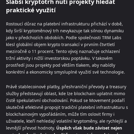
Slabší kryptotrh nutí projekty hledat
praktické využití
Rostoucí důraz na platební infrastrukturu přichází v době,
kdy širší kryptoměnový trh nevykazuje tak silnou dynamiku
jako v předchozích obdobích. Podle společnosti TRM Labs
klesl globální objem krypto transakcí v prvním čtvrtletí
meziročně o 11 procent. Tento vývoj naznačuje ochlazení
tržní aktivity i nižší investorskou poptávku. V takovém
prostředí jsou projekty pod větším tlakem, aby nabídly
konkrétní a ekonomicky smysluplné využití své technologie.
Právě stablecoinové platby, přeshraniční převody a treasury
služby představují oblast, kde lze blockchain uplatnit mimo
čistě spekulativní obchodování. Pokud se Movement podaří
skutečně efektivně propojit tradiční platební infrastrukturu s
blockchainovým vypořádáním, může tím oslovit firmy i
uživatele, kteří nehledají volatilní kryptoměny, ale rychlejší a
levnější převod hodnoty.
Úspěch však bude záviset nejen