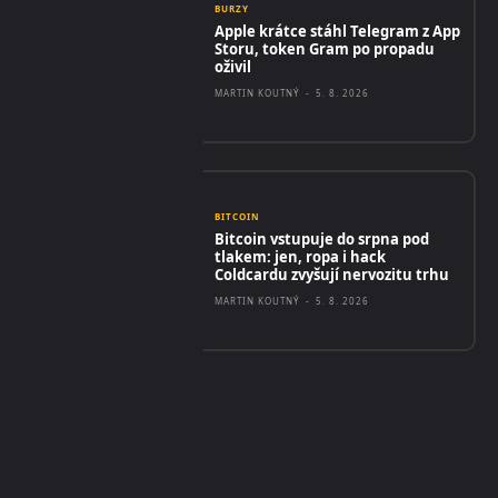
BURZY
Apple krátce stáhl Telegram z App
Storu, token Gram po propadu
oživil
MARTIN KOUTNÝ
-
5. 8. 2026
BITCOIN
Bitcoin vstupuje do srpna pod
tlakem: jen, ropa i hack
Coldcardu zvyšují nervozitu trhu
MARTIN KOUTNÝ
-
5. 8. 2026