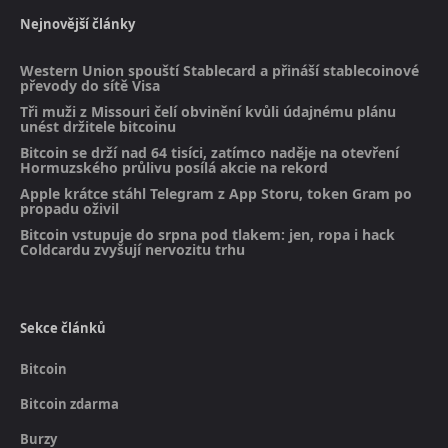
Nejnovější články
Western Union spouští Stablecard a přináší stablecoinové
převody do sítě Visa
Tři muži z Missouri čelí obvinění kvůli údajnému plánu
unést držitele bitcoinu
Bitcoin se drží nad 64 tisíci, zatímco naděje na otevření
Hormuzského průlivu posílá akcie na rekord
Apple krátce stáhl Telegram z App Storu, token Gram po
propadu oživil
Bitcoin vstupuje do srpna pod tlakem: jen, ropa i hack
Coldcardu zvyšují nervozitu trhu
Sekce článků
Bitcoin
Bitcoin zdarma
Burzy