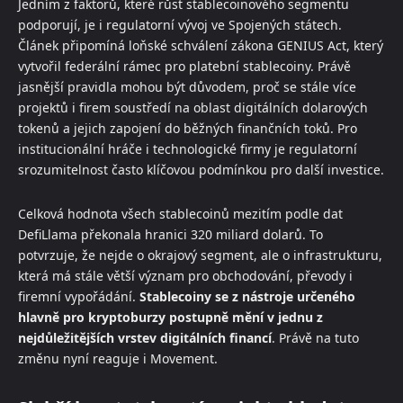
Jedním z faktorů, které růst stablecoinového segmentu
podporují, je i regulatorní vývoj ve Spojených státech.
Článek připomíná loňské schválení zákona GENIUS Act, který
vytvořil federální rámec pro platební stablecoiny. Právě
jasnější pravidla mohou být důvodem, proč se stále více
projektů i firem soustředí na oblast digitálních dolarových
tokenů a jejich zapojení do běžných finančních toků. Pro
institucionální hráče i technologické firmy je regulatorní
srozumitelnost často klíčovou podmínkou pro další investice.
Celková hodnota všech stablecoinů mezitím podle dat
DefiLlama překonala hranici 320 miliard dolarů. To
potvrzuje, že nejde o okrajový segment, ale o infrastrukturu,
která má stále větší význam pro obchodování, převody i
firemní vypořádání.
Stablecoiny se z nástroje určeného
hlavně pro kryptoburzy postupně mění v jednu z
nejdůležitějších vrstev digitálních financí
. Právě na tuto
změnu nyní reaguje i Movement.