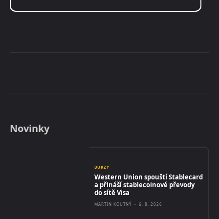
Novinky
BURZY
Western Union spouští Stablecard
a přináší stablecoinové převody
do sítě Visa
MARTIN KOUTNÝ
-
6. 8. 2026