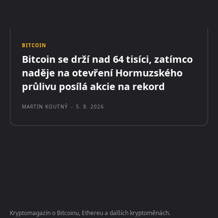
BITCOIN
Bitcoin se drží nad 64 tisíci, zatímco
naděje na otevření Hormuzského
průlivu posílá akcie na rekord
MARTIN KOUTNÝ
-
5. 8. 2026
Kryptomagazín o Bitcoinu, Ethereu a dalších kryptoměnách.