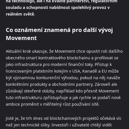
na technologii, ale i na kvalitě partnerství, regulatorním
souladu a schopnosti nabídnout spolehlivý provoz v
reálném světě
.
Co oznámení znamená pro další vývoj
Movement
Aktuální krok ukazuje, že Movement chce opustit roli dalšího
obecného smart kontraktového blockchainu a profilovat se
jako infrastruktura pro moderní finanční toky. Přístup k
licencovaným platebním kolejím v USA, Kanadě a EU může
být významnou konkurenční výhodou, pokud na něj naváže
konkrétními produkty a obchodními partnery. Zároveň ale
zůstávají otevřené otázky, například kdo přesně Movement
tuto infrastrukturu zpřístupňuje a jak rychle se podaří nové
ambice proměnit v měřitelný růst používání sítě.
Jisté je, že trh dnes od blockchainových projektů očekává víc
než jen technické sliby. Investoři i uživatelé chtějí vidět