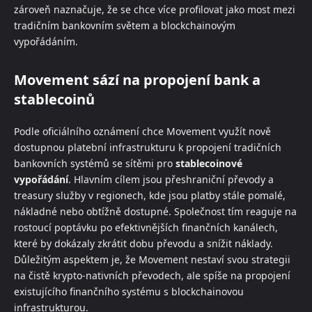
zároveň naznačuje, že se chce více profilovat jako most mezi
tradičním bankovním světem a blockchainovým
vypořádáním.
Movement sází na propojení bank a
stablecoinů
Podle oficiálního oznámení chce Movement využít nově
dostupnou platební infrastrukturu k propojení tradičních
bankovních systémů se sítěmi pro
stablecoinové
vypořádání
. Hlavním cílem jsou přeshraniční převody a
treasury služby v regionech, kde jsou platby stále pomalé,
nákladné nebo obtížně dostupné. Společnost tím reaguje na
rostoucí poptávku po efektivnějších finančních kanálech,
které by dokázaly zkrátit dobu převodu a snížit náklady.
Důležitým aspektem je, že Movement nestaví svou strategii
na čistě krypto-nativních převodech, ale spíše na propojení
existujícího finančního systému s blockchainovou
infrastrukturou.