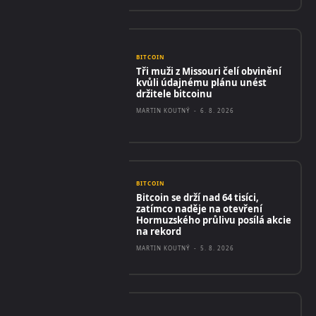
BITCOIN
Tři muži z Missouri čelí obvinění
kvůli údajnému plánu unést
držitele bitcoinu
MARTIN KOUTNÝ
-
6. 8. 2026
BITCOIN
Bitcoin se drží nad 64 tisíci,
zatímco naděje na otevření
Hormuzského průlivu posílá akcie
na rekord
MARTIN KOUTNÝ
-
5. 8. 2026