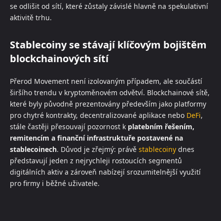
se odlišit od sítí, které zůstaly závislé hlavně na spekulativní
aktivitě trhu.
Stablecoiny se stávají klíčovým bojištěm
blockchainových sítí
Přerod Movement není izolovaným případem, ale součástí
širšího trendu v kryptoměnovém odvětví. Blockchainové sítě,
které byly původně prezentovány především jako platformy
pro chytré kontrakty, decentralizované aplikace nebo
DeFi
,
stále častěji přesouvají pozornost k
platebním řešením,
remitencím a finanční infrastruktuře postavené na
stablecoinech
. Důvod je zřejmý: právě
stablecoiny
dnes
představují jeden z nejrychleji rostoucích segmentů
digitálních aktiv a zároveň nabízejí srozumitelnější využití
pro firmy i běžné uživatele.