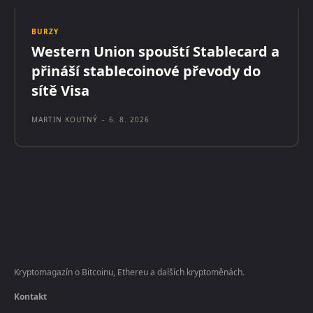
BURZY
Western Union spouští Stablecard a
přináší stablecoinové převody do
sítě Visa
MARTIN KOUTNÝ
-
6. 8. 2026
Kryptomagazín o Bitcoinu, Ethereu a dalších kryptoměnách.
Kontakt