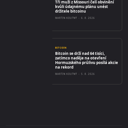
Tři muži z Missouri čelí obvinění
kvůli údajnému plánu unést
držitele bitcoinu
MARTIN KOUTNÝ
-
6. 8. 2026
BITCOIN
Bitcoin se drží nad 64 tisíci,
zatímco naděje na otevření
Hormuzského průlivu posílá akcie
na rekord
MARTIN KOUTNÝ
-
5. 8. 2026