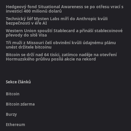
Hedgeový fond Situational Awareness se po otřesu vrací s
investicí 400 milionů dolarů
Technický šéf Mysten Labs míří do Anthropic kvůli
bezpečnosti v éře AI
Western Union spouští Stablecard a přináší stablecoinové
převody do sítě Visa
Tři muži z Missouri čelí obvinění kvůli údajnému plánu
unést držitele bitcoinu
Bitcoin se drží nad 64 tisíci, zatímco naděje na otevření
Hormuzského průlivu posílá akcie na rekord
Sekce článků
Bitcoin
Bitcoin zdarma
Burzy
Ethereum