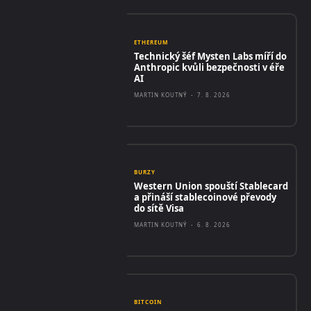
ETHEREUM
Technický šéf Mysten Labs míří do
Anthropic kvůli bezpečnosti v éře
AI
MARTIN KOUTNÝ
-
7. 8. 2026
BURZY
Western Union spouští Stablecard
a přináší stablecoinové převody
do sítě Visa
MARTIN KOUTNÝ
-
6. 8. 2026
BITCOIN