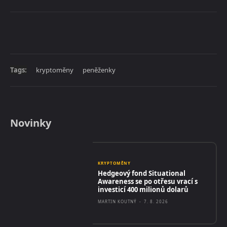
Tags:
kryptoměny
peněženky
Novinky
KRYPTOMĚNY
Hedgeový fond Situational
Awareness se po otřesu vrací s
investicí 400 milionů dolarů
MARTIN KOUTNÝ
-
7. 8. 2026