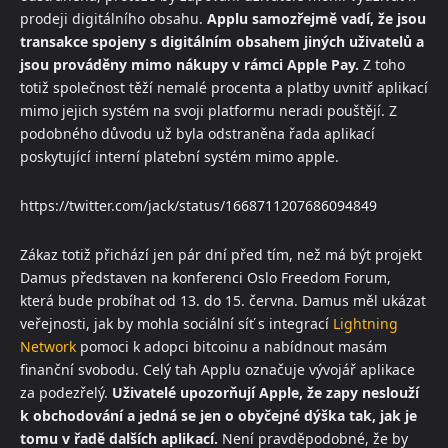
prodeji digitálního obsahu.
Applu samozřejmě vadí, že jsou
transakce spojeny s digitálním obsahem jiných uživatelů a
jsou prováděny mimo nákupy v rámci Apple Pay.
Z toho
totiž společnost těží nemalé procenta a platby uvnitř aplikací
mimo jejich systém na svoji platformu neradi pouštějí. Z
podobného důvodu už byla odstraněna řada aplikací
poskytující interní platební systém mimo apple.
https://twitter.com/jack/status/1668711207686094849
Zákaz totiž přichází jen pár dní před tím, než má být projekt
Damus představen na konferenci Oslo Freedom Forum,
která bude probíhat od 13. do 15. června. Damus měl ukázat
veřejnosti, jak by mohla sociální síť s integrací
Lightning
Network
pomoci k adopci bitcoinu a nabídnout masám
finanční svobodu. Celý tah Applu označuje vývojář aplikace
za podezřelý.
Uživatelé upozorňují Apple, že zapy neslouží
k obchodování a jedná se jen o obyčejné dýška tak, jak je
tomu v řadě dalších aplikací.
Není pravděpodobné, že by