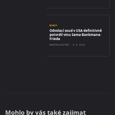
BURZY
Odvolací soud v USA definitivně
potvrdil vinu Sama Bankmana-
Frieda
MARTIN KOUTNÝ
-
8. 8. 2026
Mohlo by vás také zajímat