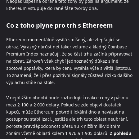
Naopak úspěšná obrana této zóny by posílila argument, že
Ethereum vstupuje do rané fáze tvorby dna.
Co z toho plyne pro trh s Ethereem
Ethereum momentálně vysílá smíšený, ale zlepšující se
obraz. Výrazný nárůst net taker volume a kladný Coinbase
Premium Index naznačují, že se část trhu začíná připravovat
na obrat. Zároveň však chybí jednoznačný důkaz silné
spotové poptávky, která by cenu vytáhla výše s větší jistotou.
To znamená, že i přes pozitivní signály zůstává riziko dalšího
výplachu stále na stole.
V nejbližším období bude rozhodující reakce ceny v pásmu
mezi 2 100 a 2 000 dolary. Pokud se zde objeví dostatek
kupců, může Ethereum potvrdit lokální dno a navázat na
postupnou stabilizaci. Jestliže ale trh tuto oblast neubrání,
poroste pravděpodobnost přesunu k nižším likviditním
zónám včetně oblasti kolem 1 976 a 1 905 dolarů.
Z pohledu