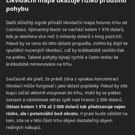
Likvidační mapa ukazuje riziko prudšího
pohybu
Další důležitý signál přináší likvidační mapa futures trhu od
CoinGlass. Významný klastr se nachází kolem 1 976 dolarů,
kde je otevřeno více než 3 miliardy dolarů v long pozicích.
Pokud by se cena do této oblasti propadla, mohlo by dojít ke
spuštění nucených likvidací, což by krátkodobě zesílilo tlak
na pokles. Takové pohyby bývají rychlé a často vedou ke
krátkodobé nerovnováze na trhu.
Současně ale platí, že právě zóna s vysokou koncentrací
likvidací může fungovat i jako oblast poptávky. Pokud by zde
kupci začali aktivně vstupovat do trhu, mohl by se pokles
zastavit a následovat odraz zpět nad hranici 2 000 dolarů.
Oblast kolem 1 976 až 2 000 dolarů tak představuje nejen
riziko, ale i potenciální bod obratu
. V praxi bude záležet na
tom, zda se v této části trhu objeví dostatečný objem
reálných nákupů.