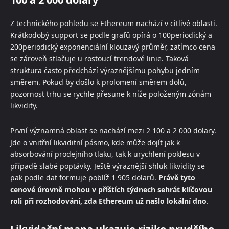
Z technického pohledu se Ethereum nachází v citlivé oblasti.
Krátkodobý support se podle grafů opírá o 100periodický a
200periodický exponenciální klouzavý průměr, zatímco cena
se zároveň stlačuje u rostoucí trendové linie. Taková
struktura často předchází výraznějšímu pohybu jedním
směrem. Pokud by došlo k prolomení směrem dolů,
pozornost trhu se rychle přesune k níže položeným zónám
likvidity.
První významná oblast se nachází mezi 2 100 a 2 000 dolary.
Jde o vnitřní likviditní pásmo, kde může dojít jak k
absorbování prodejního tlaku, tak k urychlení poklesu v
případě slabé poptávky. Ještě výraznější shluk likvidity se
pak podle dat formuje poblíž 1 905 dolarů.
Právě tyto
cenové úrovně mohou v příštích týdnech sehrát klíčovou
roli při rozhodování, zda Ethereum už našlo lokální dno
.