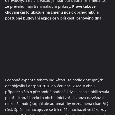
derivátových trzích. Pokud je hodnota kladná, znamená to,
že převahu mají tržní nákupní příkazy.
Právě takové
chování často ukazuje na změnu pozic obchodníků a
postupné budování expozice v blízkosti cenového dna
.
Podobné expanze tohoto indikátoru se podle dostupných
dat objevily i v srpnu 2020 a v červenci 2022. V obou
případech šlo o přechodná období, kdy se cena stabilizovala
po předchozí korekci a obchodníci začali znovu navyšovat
riziko. Samotný signál ale automaticky neznamená okamžitý
růst. Spíše naznačuje, že se trh může nacházet ve fázi, kdy