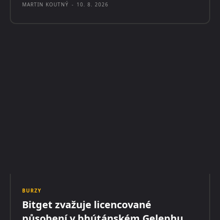
MARTIN KOUTNÝ
-
10. 8. 2026
BURZY
Bitget zvažuje licencované
působení v bhútánském Gelephu