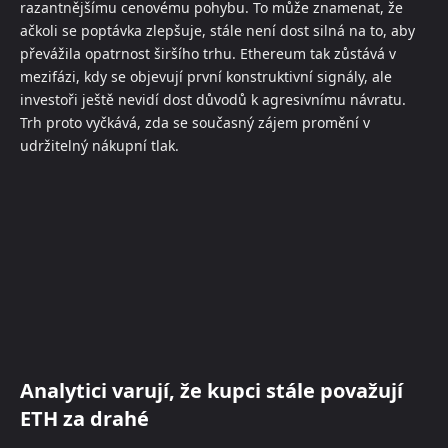
razantnějšímu cenovému pohybu. To může znamenat, že
ačkoli se poptávka zlepšuje, stále není dost silná na to, aby
převážila opatrnost širšího trhu. Ethereum tak zůstává v
mezifázi, kdy se objevují první konstruktivní signály, ale
investoři ještě nevidí dost důvodů k agresivnímu návratu.
Trh proto vyčkává, zda se současný zájem promění v
udržitelný nákupní tlak.
Analytici varují, že kupci stále považují
ETH za drahé