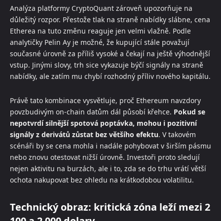
Analýza platformy CryptoQuant zároveň upozorňuje na
důležitý rozpor. Přestože tlak na straně nabídky slábne, cena
Etherea na tuto změnu reaguje jen velmi vlažně. Podle
analytičky Pelin Ay je možné, že kupující stále považují
současné úrovně za příliš vysoké a čekají na ještě výhodnější
vstup. Jinými slovy, trh sice vykazuje býčí signály na straně
nabídky, ale zatím mu chybí rozhodný příliv nového kapitálu.
Právě tato kombinace vysvětluje, proč Ethereum navzdory
povzbudivým on-chain datům dál působí křehce.
Pokud se
nepotvrdí silnější spotová poptávka, mohou i pozitivní
signály z derivátů zůstat bez většího efektu
. V takovém
scénáři by se cena mohla i nadále pohybovat v širším pásmu
nebo znovu otestovat nižší úrovně. Investoři proto sledují
nejen aktivitu na burzách, ale i to, zda se do trhu vrátí větší
ochota nakupovat bez ohledu na krátkodobou volatilitu.
Technický obraz: kritická zóna leží mezi 2
100 a 2 000 dolary