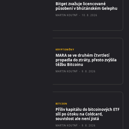
Bitget zvažuje licencované
působení v bhútánském Gelephu
MARTIN KOUTNÝ
-
10. 8. 2026
KRYPTOMĚNY
MARA se ve druhém čtvrtletí
propadla do ztráty, přesto zvýšila
těžbu Bitcoinu
MARTIN KOUTNÝ
-
9. 8. 2026
BITCOIN
Příliv kapitálu do bitcoinových ETF
sílí po útoku na Coldcard,
souvislost ale není jistá
MARTIN KOUTNÝ
-
9. 8. 2026