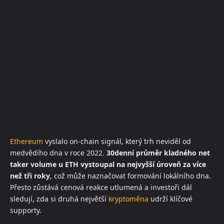
Ethereum
vyslalo on-chain signál, který trh neviděl od
medvědího dna v roce 2022.
30denní průměr kladného net
taker volume u ETH vystoupal na nejvyšší úroveň za více
než tři roky
, což může naznačovat formování lokálního dna.
Přesto zůstává cenová reakce utlumená a investoři dál
sledují, zda si druhá největší
kryptoměna
udrží klíčové
supporty.