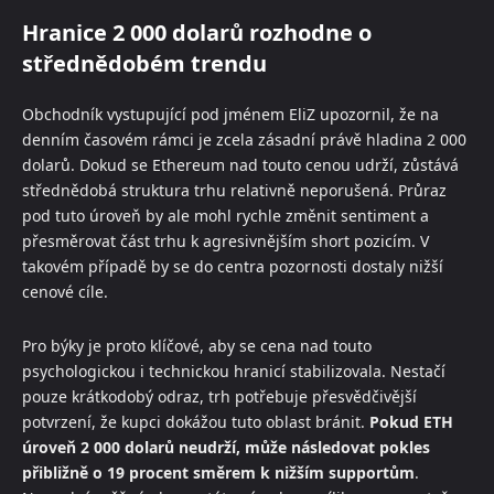
Hranice 2 000 dolarů rozhodne o
střednědobém trendu
Obchodník vystupující pod jménem EliZ upozornil, že na
denním časovém rámci je zcela zásadní právě hladina 2 000
dolarů. Dokud se Ethereum nad touto cenou udrží, zůstává
střednědobá struktura trhu relativně neporušená. Průraz
pod tuto úroveň by ale mohl rychle změnit sentiment a
přesměrovat část trhu k agresivnějším short pozicím. V
takovém případě by se do centra pozornosti dostaly nižší
cenové cíle.
Pro býky je proto klíčové, aby se cena nad touto
psychologickou i technickou hranicí stabilizovala. Nestačí
pouze krátkodobý odraz, trh potřebuje přesvědčivější
potvrzení, že kupci dokážou tuto oblast bránit.
Pokud ETH
úroveň 2 000 dolarů neudrží, může následovat pokles
přibližně o 19 procent směrem k nižším supportům
.