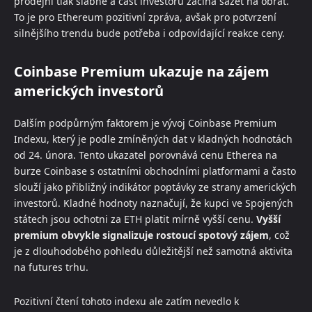
prodejní tlak slábne a část investorů začíná sázet na obrat.
To je pro Ethereum pozitivní zpráva, avšak pro potvrzení
silnějšího trendu bude potřeba i odpovídající reakce ceny.
Coinbase Premium ukazuje na zájem
amerických investorů
Dalším podpůrným faktorem je vývoj Coinbase Premium
Indexu, který je podle zmíněných dat v kladných hodnotách
od 24. února. Tento ukazatel porovnává cenu Etherea na
burze Coinbase s ostatními obchodními platformami a často
slouží jako přibližný indikátor poptávky ze strany amerických
investorů. Kladné hodnoty naznačují, že kupci ve Spojených
státech jsou ochotni za ETH platit mírně vyšší cenu.
Vyšší
premium obvykle signalizuje rostoucí spotový zájem
, což
je z dlouhodobého pohledu důležitější než samotná aktivita
na futures trhu.
Pozitivní čtení tohoto indexu ale zatím nevedlo k