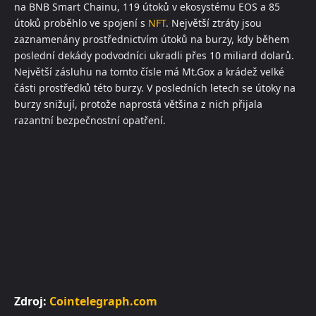
na BNB Smart Chainu, 119 útoků v ekosystému EOS a 85
útoků proběhlo ve spojení s
NFT
. Největší ztráty jsou
zaznamenány prostřednictvím útoků na burzy, kdy během
poslední dekády podvodníci ukradli přes 10 miliard dolarů.
Největší zásluhu na tomto čísle má Mt.Gox a krádež velké
části prostředků této burzy. V posledních letech se útoky na
burzy snižují, protože naprostá většina z nich přijala
razantní bezpečnostní opatření.
Zdroj:
Cointelegraph.com