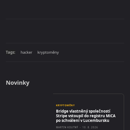
Tags:
hacker
kryptoměny
Novinky
KRYPTOMĚNY
Bridge vlastněný společností
Stripe vstoupil do registru MiCA
po schválení v Lucembursku
MARTIN KOUTNÝ
-
10. 8. 2026