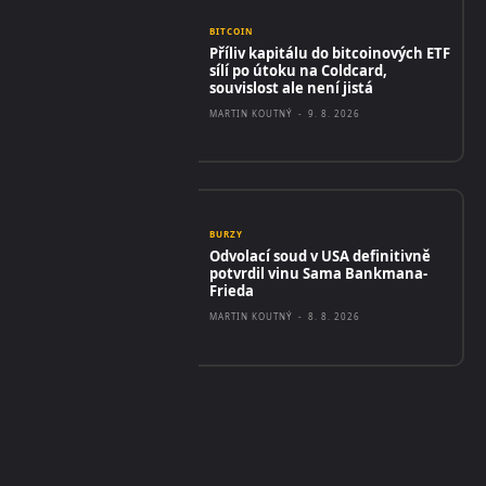
BITCOIN
Příliv kapitálu do bitcoinových ETF
sílí po útoku na Coldcard,
souvislost ale není jistá
MARTIN KOUTNÝ
-
9. 8. 2026
BURZY
Odvolací soud v USA definitivně
potvrdil vinu Sama Bankmana-
Frieda
MARTIN KOUTNÝ
-
8. 8. 2026