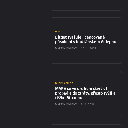
BURZY
Bitget zvažuje licencované
působení v bhútánském Gelephu
MARTIN KOUTNÝ
-
10. 8. 2026
KRYPTOMĚNY
MARA se ve druhém čtvrtletí
propadla do ztráty, přesto zvýšila
těžbu Bitcoinu
MARTIN KOUTNÝ
-
9. 8. 2026