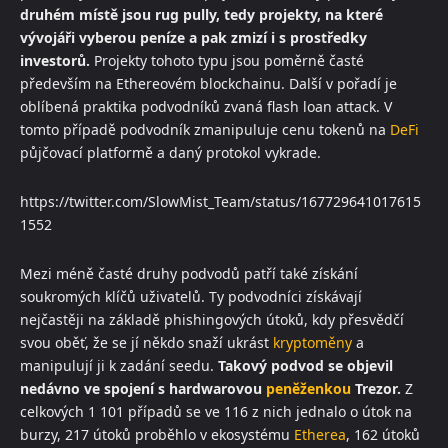
druhém místě jsou rug pully, tedy projekty, na které
vývojáři vyberou peníze a pak zmizí i s prostředky
investorů.
Projekty tohoto typu jsou poměrně časté
především na Ethereovém blockchainu. Další v pořadí je
oblíbená praktika podvodníků zvaná flash loan attack. V
tomto případě podvodník zmanipuluje cenu tokenů na
DeFi
půjčovací platformě a daný protokol vykrade.
https://twitter.com/SlowMist_Team/status/167729641017615
1552
Mezi méně časté druhy podvodů patří také získání
soukromých klíčů uživatelů. Ty podvodníci získávají
nejčastěji na základě phishingových útoků, kdy přesvědčí
svou oběť, že se jí někdo snaží ukrást
kryptoměny
a
manipulují ji k zadání seedu.
Takový podvod se objevil
nedávno ve spojení s hardwarovou
peněženkou
Trezor.
Z
celkových 1 101 případů se ve 116 z nich jednalo o útok na
burzy, 217 útoků proběhlo v ekosystému
Etherea
, 162 útoků