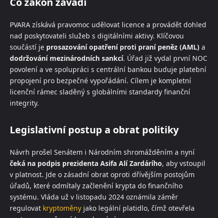
Co zákon zavádí
PVARA získává pravomoc udělovat licence a provádět dohled
nad poskytovateli služeb s digitálními aktivy. Klíčovou
součástí je
prosazování opatření proti praní peněz (AML)
a
dodržování mezinárodních sankcí
. Úřad již vydal první NOC
povolení a ve spolupráci s centrální bankou buduje platební
propojení pro bezpečné vypořádání. Cílem je kompletní
licenční rámec sladěný s globálními standardy finanční
integrity.
Legislativní postup a obrat politiky
Návrh prošel Senátem i Národním shromážděním a nyní
čeká na podpis prezidenta Asifa Alí Zardárího
, aby vstoupil
v platnost. Jde o zásadní obrat oproti dřívějším postojům
úřadů, které odmítaly začlenění krypta do finančního
systému. Vláda už v listopadu 2024 oznámila záměr
regulovat
kryptoměny
jako legální platidlo, čímž otevřela