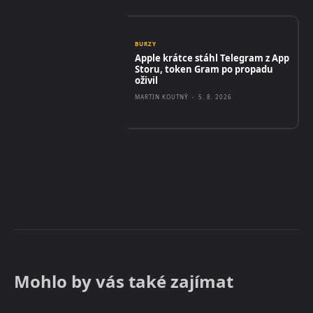
BURZY
Apple krátce stáhl Telegram z App
Storu, token Gram po propadu
oživil
MARTIN KOUTNÝ
-
5. 8. 2026
Mohlo by vás také zajímat