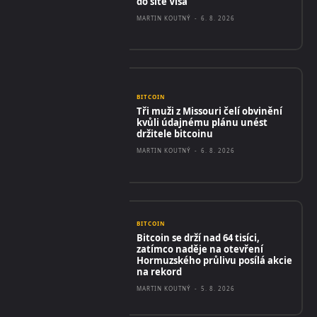
do sítě Visa
MARTIN KOUTNÝ
-
6. 8. 2026
BITCOIN
Tři muži z Missouri čelí obvinění
kvůli údajnému plánu unést
držitele bitcoinu
MARTIN KOUTNÝ
-
6. 8. 2026
BITCOIN
Bitcoin se drží nad 64 tisíci,
zatímco naděje na otevření
Hormuzského průlivu posílá akcie
na rekord
MARTIN KOUTNÝ
-
5. 8. 2026