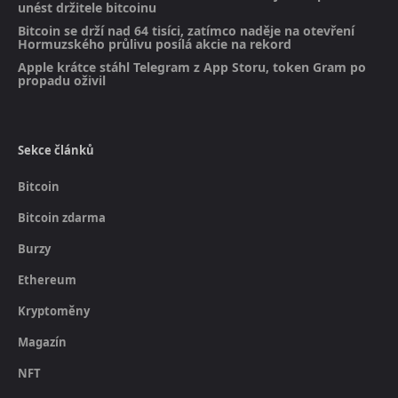
unést držitele bitcoinu
Bitcoin se drží nad 64 tisíci, zatímco naděje na otevření
Hormuzského průlivu posílá akcie na rekord
Apple krátce stáhl Telegram z App Storu, token Gram po
propadu oživil
Sekce článků
Bitcoin
Bitcoin zdarma
Burzy
Ethereum
Kryptoměny
Magazín
NFT