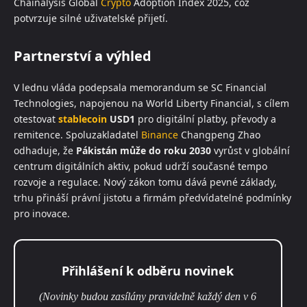
Chainalysis Global
Crypto
Adoption Index 2025, což
potvrzuje silné uživatelské přijetí.
Partnerství a výhled
V lednu vláda podepsala memorandum se SC Financial
Technologies, napojenou na World Liberty Financial, s cílem
otestovat
stablecoin
USD1
pro digitální platby, převody a
remitence. Spoluzakladatel
Binance
Changpeng Zhao
odhaduje, že
Pákistán může do roku 2030
vyrůst v globální
centrum digitálních aktiv, pokud udrží současné tempo
rozvoje a regulace. Nový zákon tomu dává pevné základy,
trhu přináší právní jistotu a firmám předvídatelné podmínky
pro inovace.
Přihlášení k odběru novinek
(Novinky budou zasílány pravidelně každý den v 6