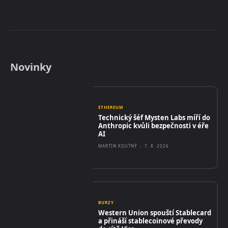
Novinky
ETHEREUM
Technický šéf Mysten Labs míří do
Anthropic kvůli bezpečnosti v éře
AI
MARTIN KOUTNÝ
-
7. 8. 2026
BURZY
Western Union spouští Stablecard
a přináší stablecoinové převody