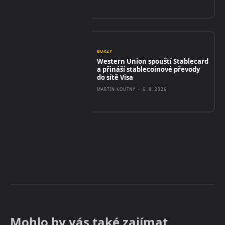
BURZY
Western Union spouští Stablecard
a přináší stablecoinové převody
do sítě Visa
MARTIN KOUTNÝ
-
6. 8. 2026
Mohlo by vás také zajímat