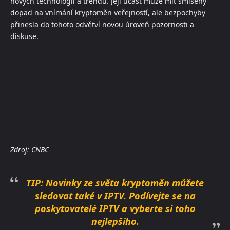
nových technologií a trendů. Její účast může mít smíšený
dopad na vnímání kryptoměn veřejností, ale bezpochyby
přinesla do tohoto odvětví novou úroveň pozornosti a
diskuse.
Zdroj: CNBC
TIP:
Novinky ze světa kryptoměn můžete
sledovat také v IPTV. Podívejte se na
poskytovatelé IPTV
a vyberte si toho
nejlepšího.