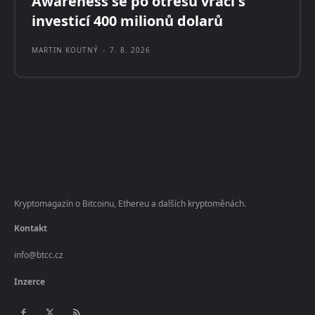
Awareness se po otřesu vrací s
investicí 400 milionů dolarů
MARTIN KOUTNÝ
-
7. 8. 2026
Kryptomagazín o Bitcoinu, Ethereu a dalších kryptoměnách.
Kontakt
info@btcc.cz
Inzerce