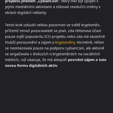
projektu jménem „LydianCoin“
, který měl být spojen s
jejími mediálními aktivitami a sliboval revoluční změny v
oblasti digitální reklamy.
Tento krok vzbudil velkou pozornost ve světě kryptoměn,
přičemž mnozí pozorovatelé se ptali, zda Hiltonova účast
pouze zvýší popularitu ICO projektu nebo zda má skutečně
hlubší porozumění a zájem o
kryptoměny
. Nicméně, Hilton
se neomezovala pouze na podporu LydianCoin, ale aktivně
se angažovala v diskuzích o kryptoměnách na sociálních
médiích, což ukazuje, že má alespoň
povrchní zájem o tuto
novou formu digitálních aktiv
.