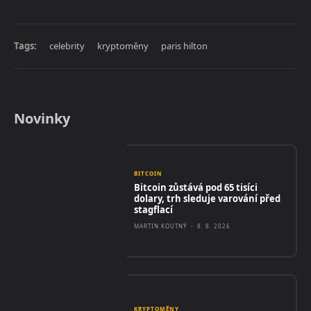
Tags:
celebrity
kryptoměny
paris hilton
Novinky
BITCOIN
Bitcoin zůstává pod 65 tisíci
dolary, trh sleduje varování před
stagflací
MARTIN KOUTNÝ
-
8. 8. 2026
KRYPTOMĚNY