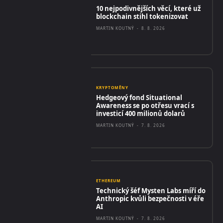
10 nejpodivnějších věcí, které už
blockchain stihl tokenizovat
MARTIN KOUTNÝ
-
8. 8. 2026
KRYPTOMĚNY
Hedgeový fond Situational
Awareness se po otřesu vrací s
investicí 400 milionů dolarů
MARTIN KOUTNÝ
-
7. 8. 2026
ETHEREUM
Technický šéf Mysten Labs míří do
Anthropic kvůli bezpečnosti v éře
AI
MARTIN KOUTNÝ
-
7. 8. 2026