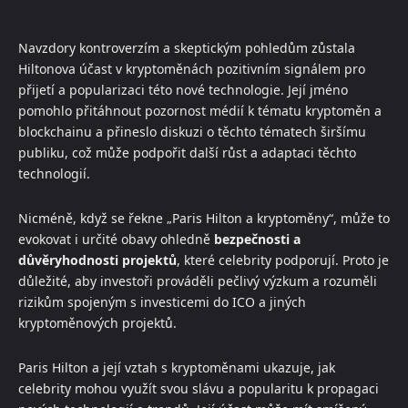
Navzdory kontroverzím a skeptickým pohledům zůstala
Hiltonova účast v kryptoměnách pozitivním signálem pro
přijetí a popularizaci této nové technologie. Její jméno
pomohlo přitáhnout pozornost médií k tématu kryptoměn a
blockchainu a přineslo diskuzi o těchto tématech širšímu
publiku, což může podpořit další růst a adaptaci těchto
technologií.
Nicméně, když se řekne „Paris Hilton a kryptoměny“, může to
evokovat i určité obavy ohledně
bezpečnosti a
důvěryhodnosti projektů
, které celebrity podporují. Proto je
důležité, aby investoři prováděli pečlivý výzkum a rozuměli
rizikům spojeným s investicemi do ICO a jiných
kryptoměnových projektů.
Paris Hilton a její vztah s kryptoměnami ukazuje, jak
celebrity mohou využít svou slávu a popularitu k propagaci