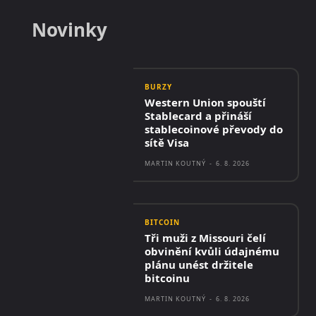
Novinky
BURZY
Western Union spouští
Stablecard a přináší
stablecoinové převody do
sítě Visa
MARTIN KOUTNÝ
-
6. 8. 2026
BITCOIN
Tři muži z Missouri čelí
obvinění kvůli údajnému
plánu unést držitele
bitcoinu
MARTIN KOUTNÝ
-
6. 8. 2026