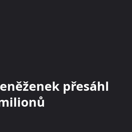
KRYPTOMĚNY
BURZY
RADY A TIPY
peněženek přesáhl
 milionů