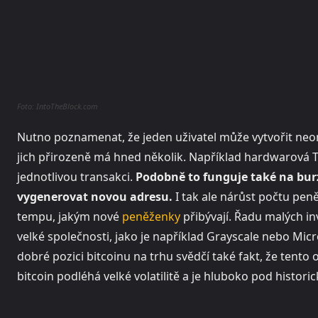
Foto: IntoTheBlock.com
Nutno poznamenat, že jeden uživatel může vytvořit neo
jich přirozeně má hned několik. Například hardwarová T
jednotlivou transakci.
Podobně to funguje také na burz
vygenerovat novou adresu.
I tak ale nárůst počtu pen
tempu, jakým nové
peněženky
přibývají. Řadu malých inv
velké společnosti, jako je například Grayscale nebo Micr
dobré pozici bitcoinu na trhu svědčí také fakt, že tent
bitcoin podléhá velké volatilitě a je hluboko pod hist