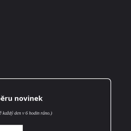
běru novinek
ě každý den v 6 hodin ráno.)