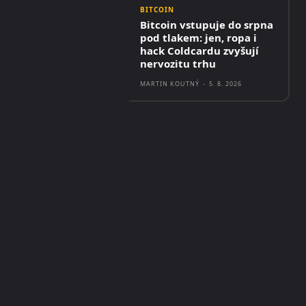
BITCOIN
Bitcoin vstupuje do srpna
pod tlakem: jen, ropa i
hack Coldcardu zvyšují
nervozitu trhu
MARTIN KOUTNÝ
-
5. 8. 2026