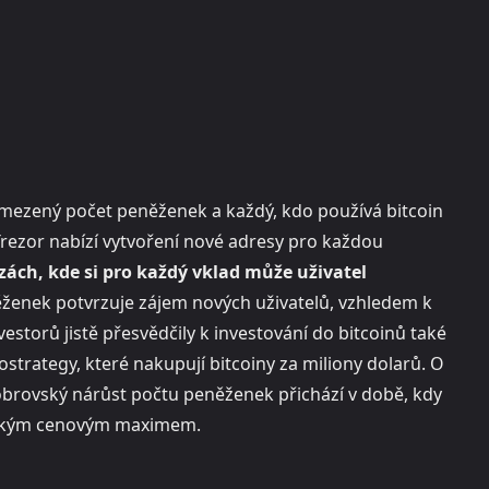
mezený počet peněženek a každý, kdo používá bitcoin
rezor nabízí vytvoření nové adresy pro každou
ách, kde si pro každý vklad může uživatel
ěženek potvrzuje zájem nových uživatelů, vzhledem k
estorů jistě přesvědčily k investování do bitcoinů také
ostrategy, které nakupují bitcoiny za miliony dolarů. O
o obrovský nárůst počtu peněženek přichází v době, kdy
orickým cenovým maximem.