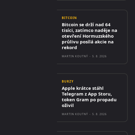
BITCOIN
Bitcoin se drží nad 64
tisíci, zatímco naděje na
otevření Hormuzského
průlivu posílá akcie na
rekord
MARTIN KOUTNÝ
-
5. 8. 2026
BURZY
Apple krátce stáhl
Telegram z App Storu,
token Gram po propadu
oživil
MARTIN KOUTNÝ
-
5. 8. 2026