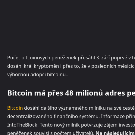
Počet bitcoinových peněženek přesáhl 3. září poprvé v h
dosáhl král kryptoměn i přes to, že v posledních měsících
výbornou adopci bitcoinu..
Bitcoin má přes 48 milionů adres 
Bitcoin
dosáhl dalšího významného milníku na své cestě 
decentralizovaného finančního systému. Informace přin
IntoTheBlock. Tento nový milník potvrzuje zájem invest
peněženek souvisí s počtem uživatelů.
Na následujícím 