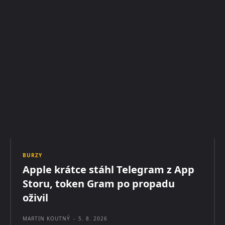
BURZY
Apple krátce stáhl Telegram z App
Storu, token Gram po propadu
oživil
MARTIN KOUTNÝ
-
5. 8. 2026