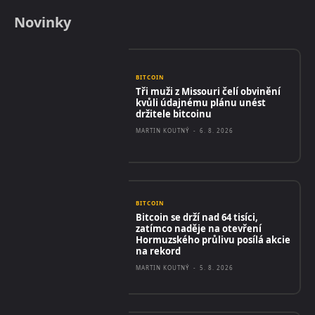
Novinky
BITCOIN
Tři muži z Missouri čelí obvinění
kvůli údajnému plánu unést
držitele bitcoinu
MARTIN KOUTNÝ
-
6. 8. 2026
BITCOIN
Bitcoin se drží nad 64 tisíci,
zatímco naděje na otevření
Hormuzského průlivu posílá akcie
na rekord
MARTIN KOUTNÝ
-
5. 8. 2026