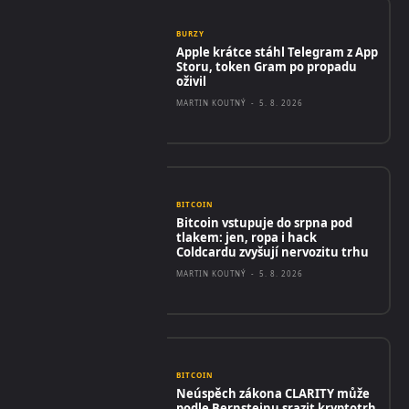
BURZY
Apple krátce stáhl Telegram z App
Storu, token Gram po propadu
oživil
MARTIN KOUTNÝ
-
5. 8. 2026
BITCOIN
Bitcoin vstupuje do srpna pod
tlakem: jen, ropa i hack
Coldcardu zvyšují nervozitu trhu
MARTIN KOUTNÝ
-
5. 8. 2026
BITCOIN
Neúspěch zákona CLARITY může
podle Bernsteinu srazit kryptotrh