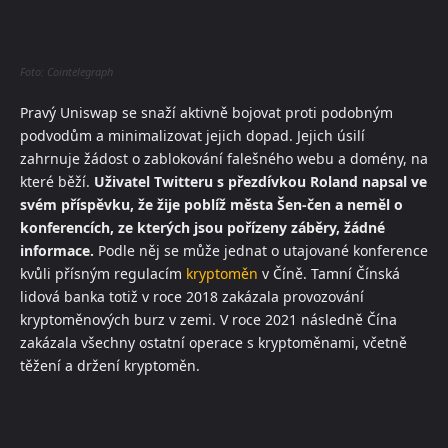
Foto: Cointelegraph
Pravý Uniswap se snaží aktivně bojovat proti podobným
podvodům a minimalizovat jejich dopad. Jejich úsilí
zahrnuje žádost o zablokování falešného webu a domény, na
které běží.
Uživatel Twitteru s přezdívkou Roland napsal ve
svém příspěvku, že žije poblíž města Šen-čen a neměl o
konferencích, ze kterých jsou pořízeny záběry, žádné
informace.
Podle něj se může jednat o utajované konference
kvůli přísným regulacím
kryptoměn
v Číně. Tamní Čínská
lidová banka totiž v roce 2018 zakázala provozování
kryptoměnových burz v zemi. V roce 2021 následně Čína
zakázala všechny ostatní operace s kryptoměnami, včetně
těžení a držení kryptoměn.