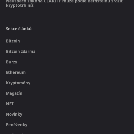
Neúspěch zákona CLARITY může podle Bernsteinu srazit
kryptotrh níž
Sekce článků
Bitcoin
Bitcoin zdarma
Burzy
Ethereum
Kryptoměny
Magazín
NFT
Novinky
Peněženky