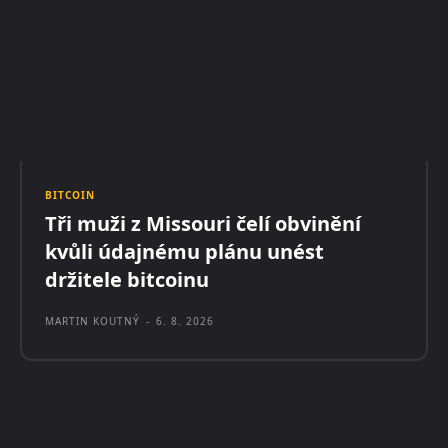
BITCOIN
Tři muži z Missouri čelí obvinění
kvůli údajnému plánu unést
držitele bitcoinu
MARTIN KOUTNÝ
-
6. 8. 2026