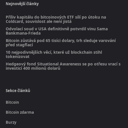
Nejnovější články
Příliv kapitálu do bitcoinových ETF sílí po útoku na
Coldcard, souvislost ale není jistá
Odvolací soud v USA definitivně potvrdil vinu Sama
Bankmana-Frieda
Bitcoin zůstává pod 65 tisíci dolary, trh sleduje varování
před stagflací
10 nejpodivnějších věcí, které už blockchain stihl
tokenizovat
Hedgeový fond Situational Awareness se po otřesu vrací s
investicí 400 milionů dolarů
Sekce článků
Bitcoin
Bitcoin zdarma
Burzy