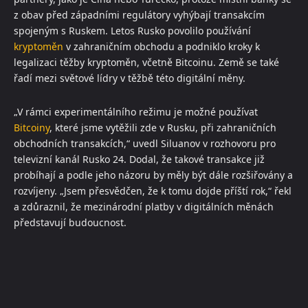
z obav před západními regulátory vyhýbají transakcím
spojeným s Ruskem. Letos Rusko povolilo používání
kryptoměn
v zahraničním obchodu a podniklo kroky k
legalizaci těžby kryptoměn, včetně Bitcoinu. Země se také
řadí mezi světové lídry v těžbě této digitální měny.
„V rámci experimentálního režimu je možné používat
Bitcoiny
, které jsme vytěžili zde v Rusku, při zahraničních
obchodních transakcích,“ uvedl Siluanov v rozhovoru pro
televizní kanál Rusko 24. Dodal, že takové transakce již
probíhají a podle jeho názoru by měly být dále rozšiřovány a
rozvíjeny. „Jsem přesvědčen, že k tomu dojde příští rok,“ řekl
a zdůraznil, že mezinárodní platby v digitálních měnách
představují budoucnost.