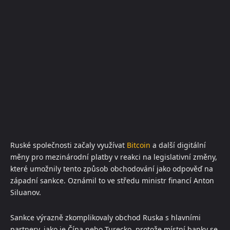
Ruské společnosti začaly využívat
Bitcoin
a další digitální
měny pro mezinárodní platby v reakci na legislativní změny,
které umožnily tento způsob obchodování jako odpověď na
západní sankce. Oznámil to ve středu ministr financí Anton
Siluanov.
Sankce výrazně zkomplikovaly obchod Ruska s hlavními
partnery, jako je Čína nebo Turecko, protože místní banky se