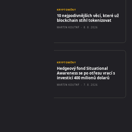
KRYPTOMĚNY
10 nejpodivnějších věcí, které už
blockchain stihl tokenizovat
MARTIN KOUTNÝ
-
8. 8. 2026
KRYPTOMĚNY
Hedgeový fond Situational
Awareness se po otřesu vrací s
investicí 400 milionů dolarů
MARTIN KOUTNÝ
-
7. 8. 2026