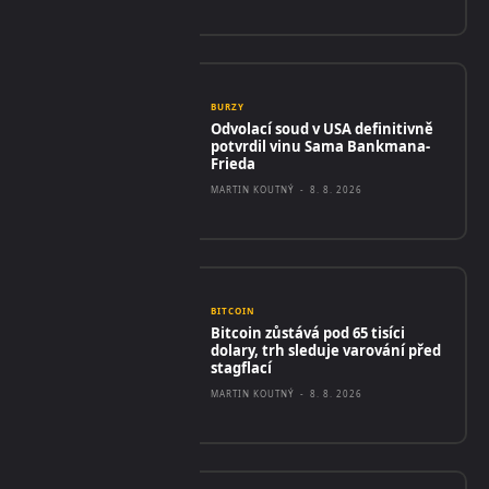
BURZY
Odvolací soud v USA definitivně
potvrdil vinu Sama Bankmana-
Frieda
MARTIN KOUTNÝ
-
8. 8. 2026
BITCOIN
Bitcoin zůstává pod 65 tisíci
dolary, trh sleduje varování před
stagflací
MARTIN KOUTNÝ
-
8. 8. 2026