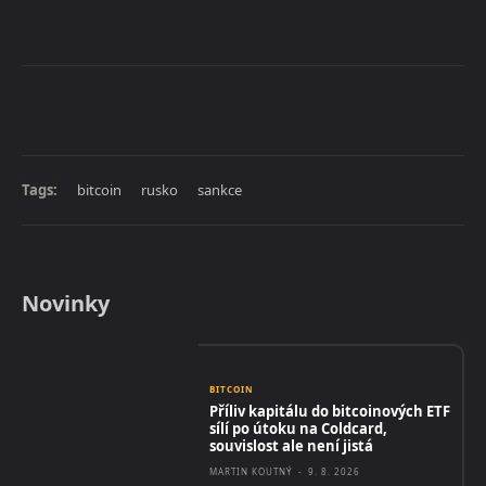
Tags:
bitcoin
rusko
sankce
Novinky
BITCOIN
Příliv kapitálu do bitcoinových ETF
sílí po útoku na Coldcard,
souvislost ale není jistá
MARTIN KOUTNÝ
-
9. 8. 2026