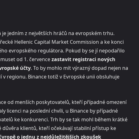
á je jedním z největších hráčů na evropském trhu.
řecké Hellenic Capital Market Commission a ke konci
ého evropského regulátora. Pokud by se jí nepodařilo
e muset od 1. července
zastavit registraci nových
evropské účty
. To by mohlo mít výrazný dopad nejen na
 v regionu. Binance totiž v Evropské unii obsluhuje
nance od menších poskytovatelů, kteří případné omezení
ly licenci na poslední chvíli, u Binance by případné
ivatelů ke konkurenci. Trh by se tak mohl během krátké
 důvěra klientů, kteří očekávají stabilní přístup ke
Evropě o jednu z nejdůležitějších zkoušek