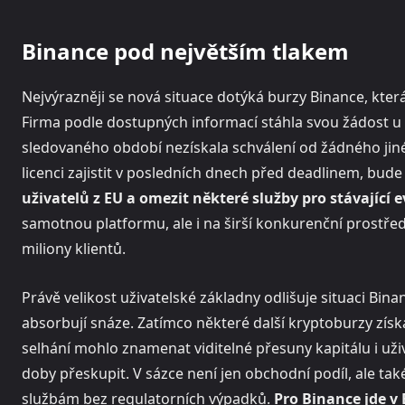
Binance pod největším tlakem
Nejvýrazněji se nová situace dotýká burzy Binance, kter
Firma podle dostupných informací stáhla svou žádost u 
sledovaného období nezískala schválení od žádného jin
licenci zajistit v posledních dnech před deadlinem, bud
uživatelů z EU a omezit některé služby pro stávající 
samotnou platformu, ale i na širší konkurenční prostředí
miliony klientů.
Právě velikost uživatelské základny odlišuje situaci Bi
absorbují snáze. Zatímco některé další kryptoburzy získa
selhání mohlo znamenat viditelné přesuny kapitálu i už
doby přeskupit. V sázce není jen obchodní podíl, ale také
službám bez regulatorních výpadků.
Pro Binance jde v 