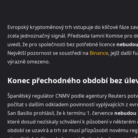
Evropský kryptoměnový trh vstupuje do klíčové fáze zav
zcela jednoznačný signál. Předseda tamní Komise pro d
uvedl, že pro společnosti bez potřebné licence
nebudou 
Největší pozornost se soustředí na
Binance
, jejíž další
výrazně omezeno.
Konec přechodného období bez úle
Španělský regulátor CNMV podle agentury Reuters potvrd
počítat s dalším odkladem povinností vyplývajících z e
San Basilio prohlásil, že k termínu 1. července
nebudou e
které dosud nezískaly schválení k působení v některém 
období se uzavírá a trh se musí přizpůsobit novému re