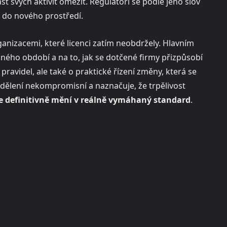
st svých aktivit omezit. Regulátoři se podle jeho slov
 do nového prostředí.
ganizacemi, které licenci zatím neobdržely. Hlavním
ého období a na to, jak se dotčené firmy přizpůsobí
avidel, ale také o praktické řízení změny, která se
sdělení nekompromisní a naznačuje, že trpělivost
e definitivně mění v reálně vymáhaný standard
.