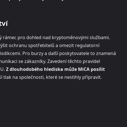
tví
ký rámec pro dohled nad kryptoměnovými službami.
zvýšit ochranu spotřebitelů a omezit regulatorní
urisdikcemi. Pro burzy a další poskytovatele to znamená
omunikaci se zákazníky. Zavedení těchto pravidel
EU.
Z dlouhodobého hlediska může MiCA posílit
 tlak na společnosti, které se nestihly připravit.