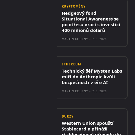
KRYPTOMĚNY
Hedgeový fond
Situational Awareness se
po otřesu vrací s investicí
400 milionů dolarů
MARTIN KOUTNÝ
-
7. 8. 2026
ETHEREUM
Technický šéf Mysten Labs
míří do Anthropic kvůli
bezpečnosti v éře AI
MARTIN KOUTNÝ
-
7. 8. 2026
BURZY
Western Union spouští
Stablecard a přináší
stablecoinové převody do