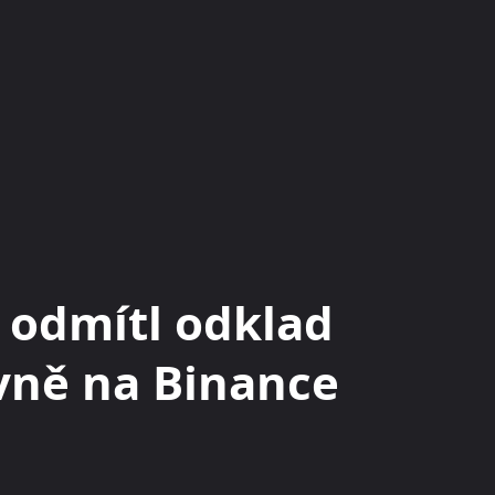
KRYPTOMĚNY
BURZY
RADY A TIPY
 odmítl odklad
avně na Binance