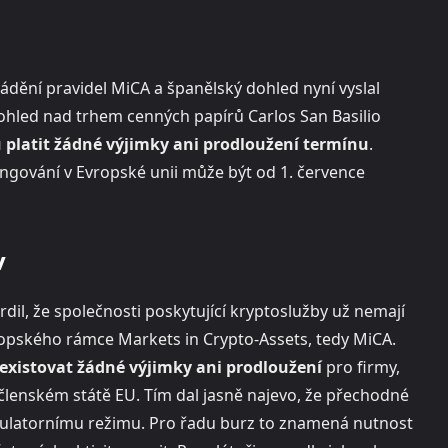
ádění pravidel MiCA a španělský dohled nyní vyslal
ohled nad trhem cenných papírů Carlos San Basilio
platit žádné výjimky ani prodloužení termínu
.
 fungování v Evropské unii může být od 1. července
v
il, že společnosti poskytující kryptoslužby už nemají
vropského rámce Markets in Crypto-Assets, tedy MiCA.
xistovat žádné výjimky ani prodloužení
pro firmy,
členském státě EU. Tím dal jasně najevo, že přechodné
gulatornímu režimu. Pro řadu burz to znamená nutnost