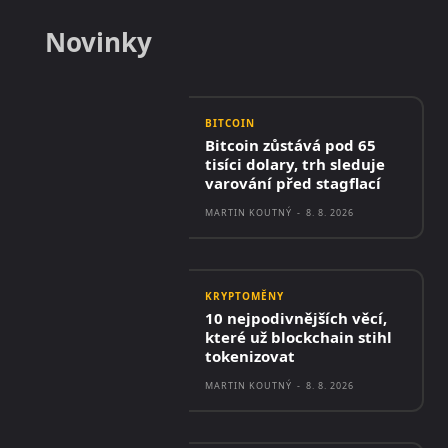
Novinky
BITCOIN
Bitcoin zůstává pod 65
tisíci dolary, trh sleduje
varování před stagflací
MARTIN KOUTNÝ
-
8. 8. 2026
KRYPTOMĚNY
10 nejpodivnějších věcí,
které už blockchain stihl
tokenizovat
MARTIN KOUTNÝ
-
8. 8. 2026