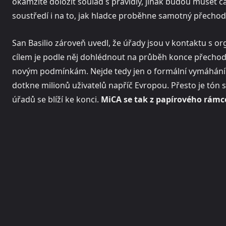
okamžitě doložit soulad s pravidly, jinak budou muset čá
soustředí i na to, jak hladce proběhne samotný přechod
San Basilio zároveň uvedl, že úřady jsou v kontaktu s or
cílem je podle něj dohlédnout na průběh konce přechodn
novým podmínkám. Nejde tedy jen o formální vymáhání pr
dotkne milionů uživatelů napříč Evropou. Přesto je tón 
úřadů se blíží ke konci.
MiCA se tak z papírového rámc