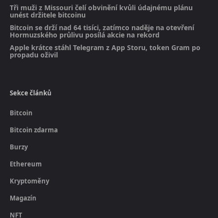
Tři muži z Missouri čelí obvinění kvůli údajnému plánu
unést držitele bitcoinu
Bitcoin se drží nad 64 tisíci, zatímco naděje na otevření
Hormuzského průlivu posílá akcie na rekord
Apple krátce stáhl Telegram z App Storu, token Gram po
propadu oživil
Sekce článků
Bitcoin
Bitcoin zdarma
Burzy
Ethereum
Kryptoměny
Magazín
NFT