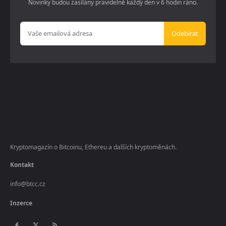
Novinky budou zasílány pravidelně každý den v 6 hodin ráno.
Odebírat
Kryptomagazín o Bitcoinu, Ethereu a dalších kryptoměnách.
Kontakt
info@btcc.cz
Inzerce