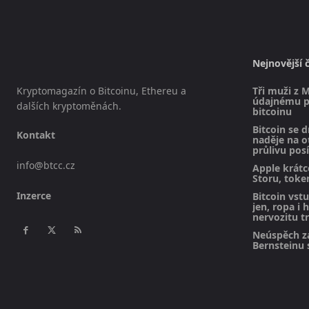
Nejnovější 
Kryptomagazín o Bitcoinu, Ethereu a
Tři muži z M
údajnému pl
dalších kryptoměnách.
bitcoinu
Bitcoin se d
Kontakt
naděje na 
průlivu posí
info@btcc.cz
Apple krátc
Storu, toke
Inzerce
Bitcoin vst
jen, ropa i 
nervozitu t
Neúspěch z
Bernsteinu s