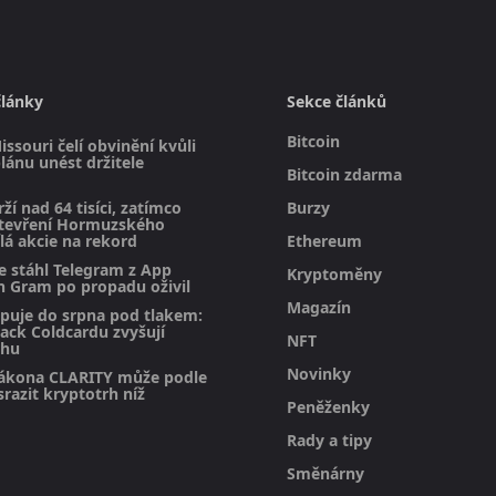
články
Sekce článků
Bitcoin
issouri čelí obvinění kvůli
ánu unést držitele
Bitcoin zdarma
rží nad 64 tisíci, zatímco
Burzy
otevření Hormuzského
lá akcie na rekord
Ethereum
e stáhl Telegram z App
Kryptoměny
n Gram po propadu oživil
Magazín
upuje do srpna pod tlakem:
hack Coldcardu zvyšují
NFT
rhu
Novinky
ákona CLARITY může podle
razit kryptotrh níž
Peněženky
Rady a tipy
Směnárny