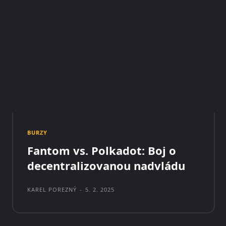
BURZY
Fantom vs. Polkadot: Boj o
decentralizovanou nadvládu
KAREL POREZNÝ
-
5. 2. 2025