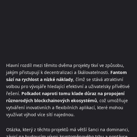
Hlavní rozdíl mezi těmito dvěma projekty tkví ve způsobu,
jakým přistupují k decentralizaci a škálovatelnosti.
Fantom
sází na rychlost a nízké náklady
, čímž se stává atraktivní
volbou pro vývojáře hledající efektivní a uživatelsky přívětivé
řešení.
Polkadot naproti tomu klade důraz na propojení
různorodých blockchainových ekosystémů
, což umožňuje
vytváření inovativních a flexibilních aplikací, které mohou
využívat výhod více sítí najednou.
Otázka, který z těchto projektů má větší šanci na dominanci,
závisí na budoucím vývoji kryptoměnového trhu a poptávce