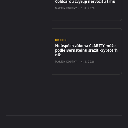
Coldcardu zvyšují nervozitu trhu
MARTIN KOUTNÝ
-
5. 8. 2026
BITCOIN
Neúspěch zákona CLARITY může
podle Bernsteinu srazit kryptotrh
níž
MARTIN KOUTNÝ
-
4. 8. 2026