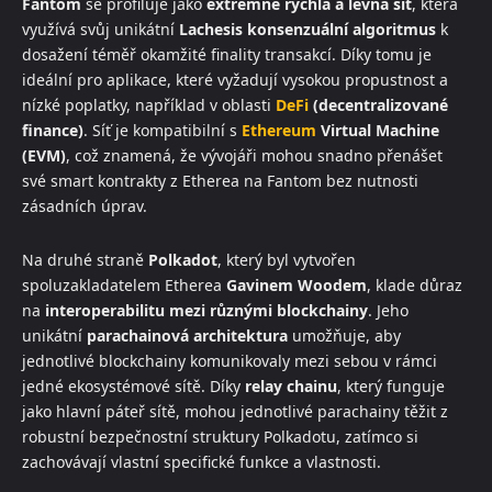
Fantom
se profiluje jako
extrémně rychlá a levná síť
, která
využívá svůj unikátní
Lachesis konsenzuální algoritmus
k
dosažení téměř okamžité finality transakcí. Díky tomu je
ideální pro aplikace, které vyžadují vysokou propustnost a
nízké poplatky, například v oblasti
DeFi
(decentralizované
finance)
. Síť je kompatibilní s
Ethereum
Virtual Machine
(EVM)
, což znamená, že vývojáři mohou snadno přenášet
své smart kontrakty z Etherea na Fantom bez nutnosti
zásadních úprav.
Na druhé straně
Polkadot
, který byl vytvořen
spoluzakladatelem Etherea
Gavinem Woodem
, klade důraz
na
interoperabilitu mezi různými blockchainy
. Jeho
unikátní
parachainová architektura
umožňuje, aby
jednotlivé blockchainy komunikovaly mezi sebou v rámci
jedné ekosystémové sítě. Díky
relay chainu
, který funguje
jako hlavní páteř sítě, mohou jednotlivé parachainy těžit z
robustní bezpečnostní struktury Polkadotu, zatímco si
zachovávají vlastní specifické funkce a vlastnosti.