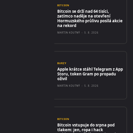
BITCOIN
Bitcoin se drží nad 64 tisíci,
zatímco naděje na otevření
Hormuzského průlivu posílá akcie
na rekord
MARTIN KOUTNÝ
-
5. 8. 2026
BURZY
Apple krátce stáhl Telegram z App
Storu, token Gram po propadu
oživil
MARTIN KOUTNÝ
-
5. 8. 2026
BITCOIN
Bitcoin vstupuje do srpna pod
tlakem: jen, ropa i hack