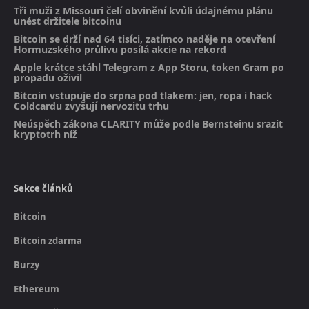
Tři muži z Missouri čelí obvinění kvůli údajnému plánu
unést držitele bitcoinu
Bitcoin se drží nad 64 tisíci, zatímco naděje na otevření
Hormuzského průlivu posílá akcie na rekord
Apple krátce stáhl Telegram z App Storu, token Gram po
propadu oživil
Bitcoin vstupuje do srpna pod tlakem: jen, ropa i hack
Coldcardu zvyšují nervozitu trhu
Neúspěch zákona CLARITY může podle Bernsteinu srazit
kryptotrh níž
Sekce článků
Bitcoin
Bitcoin zdarma
Burzy
Ethereum