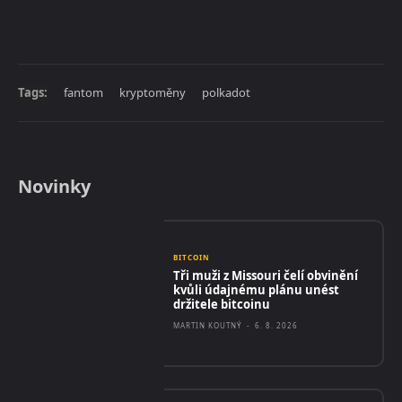
Tags:
fantom
kryptoměny
polkadot
Novinky
BITCOIN
Tři muži z Missouri čelí obvinění
kvůli údajnému plánu unést
držitele bitcoinu
MARTIN KOUTNÝ
-
6. 8. 2026