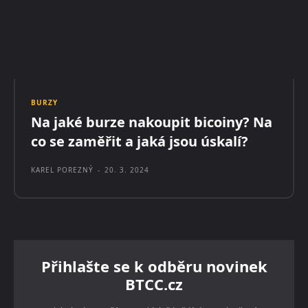
BURZY
Na jaké burze nakoupit bicoiny? Na
co se zaměřit a jaká jsou úskalí?
KAREL POREZNÝ
-
20. 3. 2024
Přihlašte se k odběru novinek
BTCC.cz