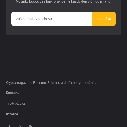
Novinky budou zasílány pravidelně každý den v 6 hodin ráno.
Odebírat
Kryptomagazín o Bitcoinu, Ethereu a dalších kryptoměnách.
Kontakt
info@btcc.cz
Inzerce