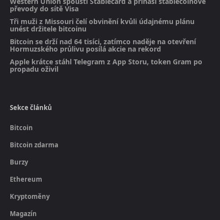
Western Union spouští Stablecard a přináší stablecoinové
převody do sítě Visa
Tři muži z Missouri čelí obvinění kvůli údajnému plánu
unést držitele bitcoinu
Bitcoin se drží nad 64 tisíci, zatímco naděje na otevření
Hormuzského průlivu posílá akcie na rekord
Apple krátce stáhl Telegram z App Storu, token Gram po
propadu oživil
Sekce článků
Bitcoin
Bitcoin zdarma
Burzy
Ethereum
Kryptoměny
Magazín