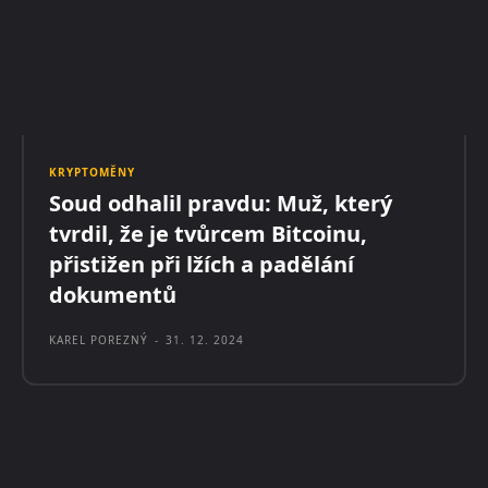
KRYPTOMĚNY
Soud odhalil pravdu: Muž, který
tvrdil, že je tvůrcem Bitcoinu,
přistižen při lžích a padělání
dokumentů
KAREL POREZNÝ
-
31. 12. 2024