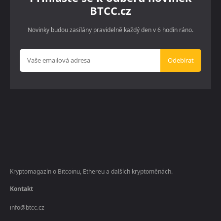
BTCC.cz
Novinky budou zasílány pravidelně každý den v 6 hodin ráno.
Odebírat
Kryptomagazín o Bitcoinu, Ethereu a dalších kryptoměnách.
Kontakt
info@btcc.cz