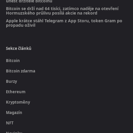
unést držitele bitcoinu
Bitcoin se drží nad 64 tisíci, zatímco naděje na otevření
Hormuzského průlivu posílá akcie na rekord
Apple krátce stáhl Telegram z App Storu, token Gram po
propadu oživil
Sekce článků
Bitcoin
Bitcoin zdarma
Burzy
Ethereum
Kryptoměny
Magazín
NFT