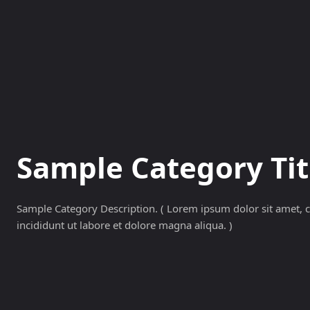
NOVINKY
MAGAZÍN
Sample Category Tit
Sample Category Description. ( Lorem ipsum dolor sit amet, c
incididunt ut labore et dolore magna aliqua. )
Sample Category I
Sample Category II
Sample Category I