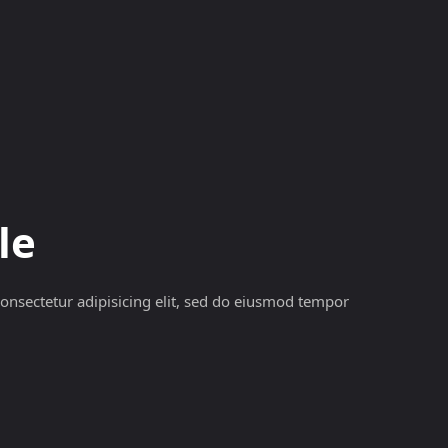
KRYPTOMĚNY
BURZY
RADY A TIPY
le
onsectetur adipisicing elit, sed do eiusmod tempor
II
Sample Category IV