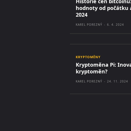
Historie cen bitcoinu
hodnoty od počátku 
2024
KAREL POREZNÝ
-
6. 4. 2024
KRYPTOMĚNY
Kryptoměna Pi: Inov
kryptoměn?
KAREL POREZNÝ
-
24. 11. 2024