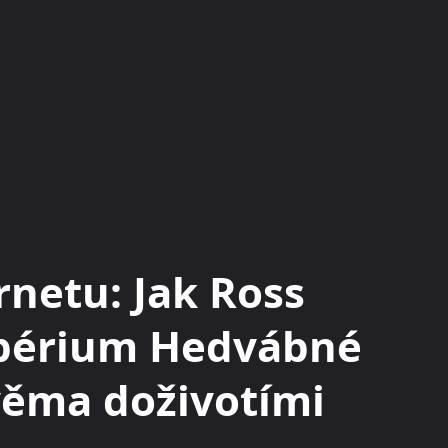
KRYPTOMĚNY
BURZY
RADY A TIPY
netu: Jak Ross
impérium Hedvábné
dvěma doživotími