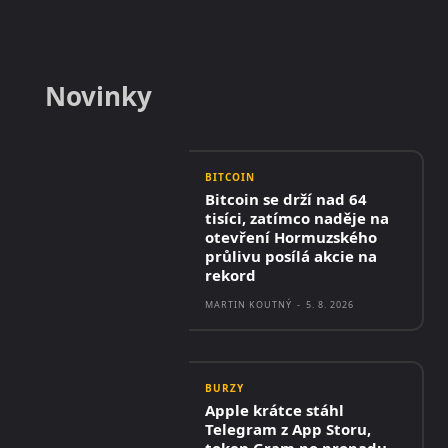
Novinky
BITCOIN
Bitcoin se drží nad 64
tisíci, zatímco naděje na
otevření Hormuzského
průlivu posílá akcie na
rekord
MARTIN KOUTNÝ
-
5. 8. 2026
BURZY
Apple krátce stáhl
Telegram z App Storu,