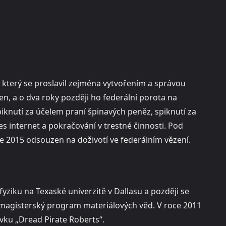
 který se proslavil zejména vytvořením a správou
čen, a o dva roky později ho federální porota na
knutí za účelem praní špinavých peněz, spiknutí za
s internet a pokračování v trestné činnosti. Pod
e 2015 odsouzen na doživotí ve federálním vězení.
fyziku na Texaské univerzitě v Dallasu a později se
l magisterský program materiálových věd. V roce 2011
vku „Dread Pirate Roberts“.