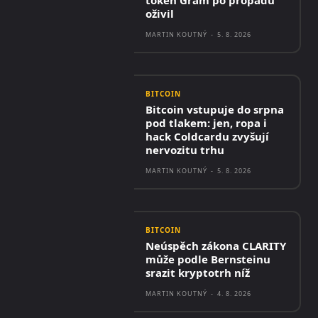
token Gram po propadu
oživil
MARTIN KOUTNÝ
-
5. 8. 2026
BITCOIN
Bitcoin vstupuje do srpna
pod tlakem: jen, ropa i
hack Coldcardu zvyšují
nervozitu trhu
MARTIN KOUTNÝ
-
5. 8. 2026
BITCOIN
Neúspěch zákona CLARITY
může podle Bernsteinu
srazit kryptotrh níž
MARTIN KOUTNÝ
-
4. 8. 2026