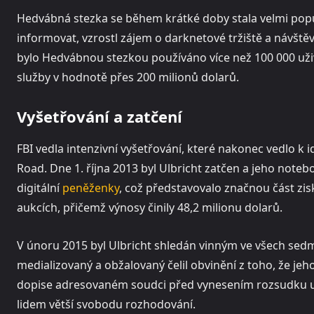
Hedvábná stezka se během krátké doby stala velmi popul
informovat, vzrostl zájem o darknetové tržiště a návšt
bylo Hedvábnou stezkou používáno více než 100 000 uživa
služby v hodnotě přes 200 milionů dolarů.
Vyšetřování a zatčení
FBI vedla intenzivní vyšetřování, které nakonec vedlo k id
Road. Dne 1. října 2013 byl Ulbricht zatčen a jeho noteb
digitální
peněženky
, což představovalo značnou část zis
aukcích, přičemž výnosy činily 48,2 milionu dolarů.
V únoru 2015 byl Ulbricht shledán vinným ve všech sedm
medializovaný a obžalovaný čelil obvinění z toho, že jeho
dopise adresovaném soudci před vynesením rozsudku uv
lidem větší svobodu rozhodování.