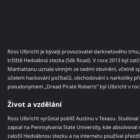
Ross Ulbricht je bývalý provozovatel darknetového trhu,
tržiště Hedvábná stezka (Silk Road). V roce 2013 byl zat
Manhattanu uznala vinným ze sedmi obvinění, včetně spi
účelem hackování počítačů, obchodování s narkotiky pře
pseudonymem „Dread Pirate Roberts“ byl Ulbricht v roc
Život a vzdělání
Ross Ulbricht vyrůstal poblíž Austinu v Texasu. Studoval 
zapsal na Pennsylvania State University, kde absolvova
založil Hedvábnou stezku a na internetu používal přezdí