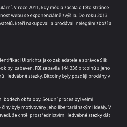
ární. V roce 2011, kdy média začala o této stránce
ěvnost webu se exponenciálně zvýšila. Do roku 2013
telů, kteří nakupovali a prodávali nelegální zboží a
entifikaci Ulbrichta jako zakladatele a správce Silk
ook byl zabaven. FBI zabavila 144 336 bitcoinů z jeho
ků Hedvábné stezky. Bitcoiny byly později prodány v
i bodech obžaloby. Soudní proces byl velmi
 činy byly motivovány jeho libertariánskými ideály. V
edl, že chtěl prostřednictvím Hedvábné stezky dát