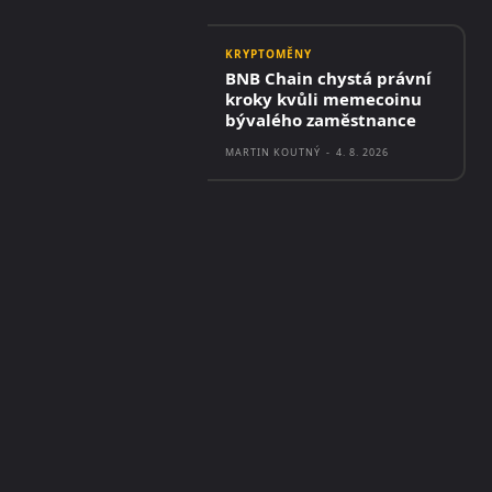
KRYPTOMĚNY
BNB Chain chystá právní
kroky kvůli memecoinu
bývalého zaměstnance
MARTIN KOUTNÝ
-
4. 8. 2026