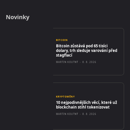
Novinky
BITCOIN
Bitcoin zůstává pod 65 tisíci
dolary, trh sleduje varování před
stagflací
MARTIN KOUTNÝ
-
8. 8. 2026
KRYPTOMĚNY
10 nejpodivnějších věcí, které už
blockchain stihl tokenizovat
MARTIN KOUTNÝ
-
8. 8. 2026