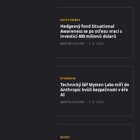
KRYPTOMĚNY
Hedgeový fond Situational
Awareness se po otřesu vrací s
investicí 400 milionů dolarů
MARTIN KOUTNÝ
-
7. 8. 2026
ETHEREUM
Technický šéf Mysten Labs míří do
Anthropic kvůli bezpečnosti v éře
AI
MARTIN KOUTNÝ
-
7. 8. 2026
BURZY