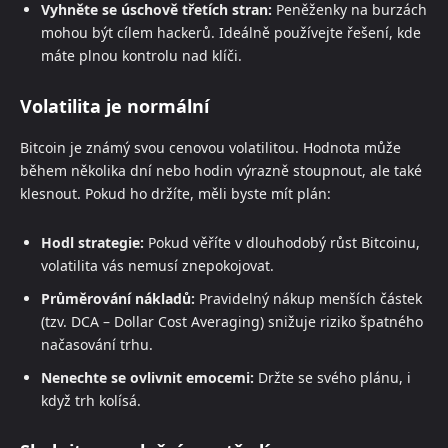
Vyhněte se úschově třetích stran:
Peněženky na burzách
mohou být cílem hackerů. Ideálně používejte řešení, kde
máte plnou kontrolu nad klíči.
Volatilita je normální
Bitcoin je známý svou cenovou volatilitou. Hodnota může
během několika dní nebo hodin výrazně stoupnout, ale také
klesnout. Pokud ho držíte, měli byste mít plán:
Hodl strategie:
Pokud věříte v dlouhodobý růst Bitcoinu,
volatilita vás nemusí znepokojovat.
Průměrování nákladů:
Pravidelný nákup menších částek
(tzv. DCA – Dollar Cost Averaging) snižuje riziko špatného
načasování trhu.
Nenechte se ovlivnit emocemi:
Držte se svého plánu, i
když trh kolísá.