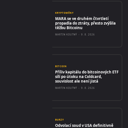
KRYPTOMĚNY
MARA se ve druhém čtvrtletí
propadla do ztráty, přesto zvýšila
těžbu Bitcoinu
MARTIN KOUTNÝ
-
9. 8. 2026
BITCOIN
Příliv kapitálu do bitcoinových ETF
sílí po útoku na Coldcard,
souvislost ale není jistá
MARTIN KOUTNÝ
-
9. 8. 2026
BURZY
Odvolací soud v USA definitivně