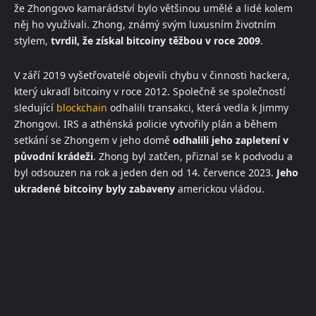
že Zhongovo kamarádství bylo většinou umělé a lidé kolem
něj ho využívali. Zhong, známý svým luxusním životním
stylem,
tvrdil, že získal bitcoiny těžbou v roce 2009
.
V září 2019 vyšetřovatelé objevili chybu v činnosti hackera,
který ukradl bitcoiny v roce 2012. Společně se společností
sledující
blockchain
odhalili transakci, která vedla k Jimmy
Zhongovi. IRS a athénská policie vytvořily plán a během
setkání se Zhongem v jeho domě
odhalili jeho zapletení v
původní krádeži
. Zhong byl zatčen, přiznal se k podvodu a
byl odsouzen na rok a jeden den od 14. července 2023.
Jeho
ukradené bitcoiny byly zabaveny
americkou vládou.