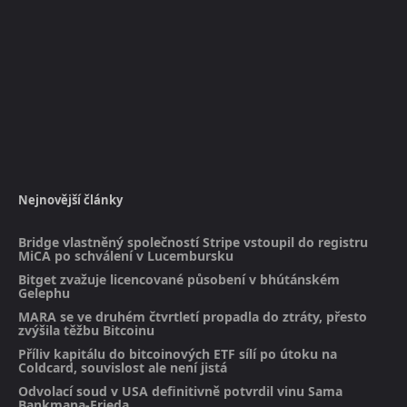
Nejnovější články
Bridge vlastněný společností Stripe vstoupil do registru
MiCA po schválení v Lucembursku
Bitget zvažuje licencované působení v bhútánském
Gelephu
MARA se ve druhém čtvrtletí propadla do ztráty, přesto
zvýšila těžbu Bitcoinu
Příliv kapitálu do bitcoinových ETF sílí po útoku na
Coldcard, souvislost ale není jistá
Odvolací soud v USA definitivně potvrdil vinu Sama
Bankmana-Frieda