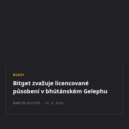
BURZY
Bitget zvažuje licencované
působení v bhútánském Gelephu
MARTIN KOUTNÝ
-
10. 8. 2026