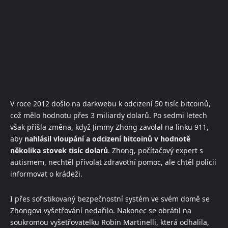
V roce 2012 došlo na darkwebu k odcizení 50 tisíc bitcoinů,
což mělo hodnotu přes 3 miliardy dolarů. Po sedmi letech
však přišla změna, když Jimmy Zhong zavolal na linku 911,
aby
nahlásil vloupání a odcizení bitcoinů v hodnotě
několika stovek tisíc dolarů
. Zhong, počítačový expert s
autismem, nechtěl přivolat zdravotní pomoc, ale chtěl policii
informovat o krádeži.
I přes sofistikovaný bezpečnostní systém ve svém domě se
Zhongovi vyšetřování nedařilo. Nakonec se obrátil na
soukromou vyšetřovatelku Robin Martinelli, která odhalila,