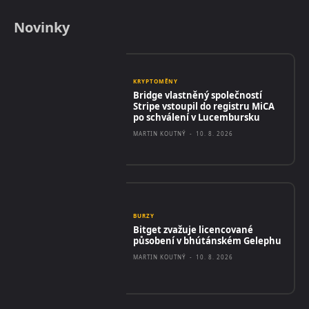
Novinky
KRYPTOMĚNY
Bridge vlastněný společností
Stripe vstoupil do registru MiCA
po schválení v Lucembursku
MARTIN KOUTNÝ
-
10. 8. 2026
BURZY
Bitget zvažuje licencované
působení v bhútánském Gelephu
MARTIN KOUTNÝ
-
10. 8. 2026