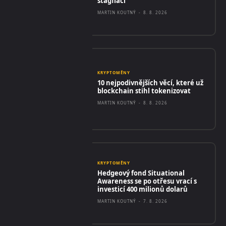
stagflací
MARTIN KOUTNÝ
-
8. 8. 2026
KRYPTOMĚNY
10 nejpodivnějších věcí, které už
blockchain stihl tokenizovat
MARTIN KOUTNÝ
-
8. 8. 2026
KRYPTOMĚNY
Hedgeový fond Situational
Awareness se po otřesu vrací s
investicí 400 milionů dolarů
MARTIN KOUTNÝ
-
7. 8. 2026