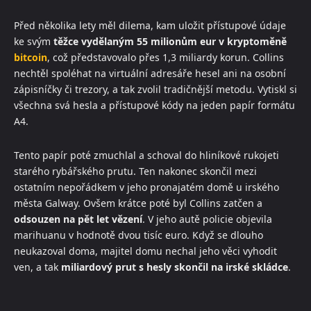
Před několika lety měl dilema, kam uložit přístupové údaje
ke svým
těžce vydělaným 55 milionům eur v kryptoměně
bitcoin
, což představovalo přes 1,3 miliardy korun. Collins
nechtěl spoléhat na virtuální adresáře hesel ani na osobní
zápisníčky či trezory, a tak zvolil tradičnější metodu. Vytiskl si
všechna svá hesla a přístupové kódy na jeden papír formátu
A4.
Tento papír poté zmuchlal a schoval do hliníkové rukojeti
starého rybářského prutu. Ten nakonec skončil mezi
ostatním nepořádkem v jeho pronajatém domě u irského
města Galway. Ovšem krátce poté byl Collins zatčen a
odsouzen na pět let vězení
. V jeho autě policie objevila
marihuanu v hodnotě dvou tisíc euro. Když se dlouho
neukazoval doma, majitel domu nechal jeho věci vyhodit
ven, a tak
miliardový prut s hesly skončil na irské skládce
.