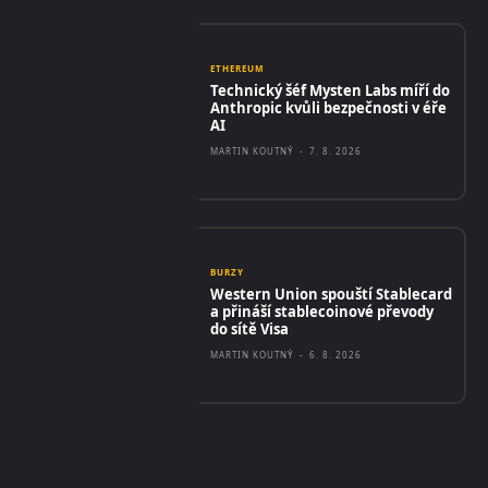
ETHEREUM
Technický šéf Mysten Labs míří do
Anthropic kvůli bezpečnosti v éře
AI
MARTIN KOUTNÝ
-
7. 8. 2026
BURZY
Western Union spouští Stablecard
a přináší stablecoinové převody
do sítě Visa
MARTIN KOUTNÝ
-
6. 8. 2026