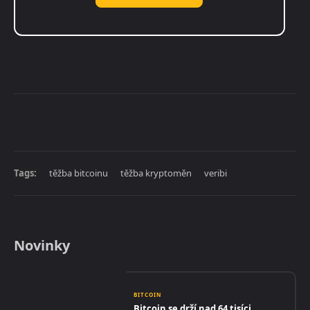
Tags:
těžba bitcoinu
těžba kryptoměn
veribi
Novinky
BITCOIN
Bitcoin se drží nad 64 tisíci,