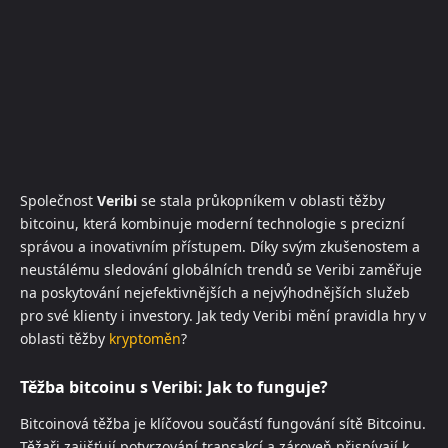
Společnost
Veribi
se stala průkopníkem v oblasti těžby
bitcoinu, která kombinuje moderní technologie s precizní
správou a inovativním přístupem. Díky svým zkušenostem a
neustálému sledování globálních trendů se Veribi zaměřuje
na poskytování nejefektivnějších a nejvýhodnějších služeb
pro své klienty i investory. Jak tedy Veribi mění pravidla hry v
oblasti těžby
kryptoměn
?
Těžba bitcoinu s Veribi: Jak to funguje?
Bitcoinová těžba je klíčovou součástí fungování sítě Bitcoinu.
Těžaři zajišťují potvrzování transakcí a zároveň přispívají k