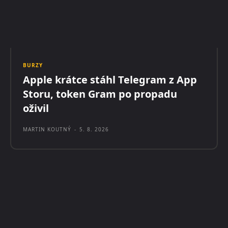
BURZY
Apple krátce stáhl Telegram z App
Storu, token Gram po propadu
oživil
MARTIN KOUTNÝ
-
5. 8. 2026