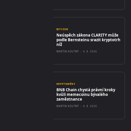
BITCOIN
Neúspěch zákona CLARITY může
podle Bernsteinu srazit kryptotrh
níž
MARTIN KOUTNÝ
-
4. 8. 2026
KRYPTOMĚNY
BNB Chain chystá právní kroky
kvůli memecoinu bývalého
zaměstnance
MARTIN KOUTNÝ
-
4. 8. 2026