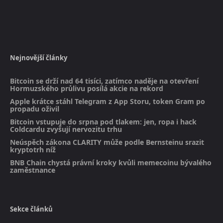
Nejnovější články
Bitcoin se drží nad 64 tisíci, zatímco naděje na otevření
Hormuzského průlivu posílá akcie na rekord
Apple krátce stáhl Telegram z App Storu, token Gram po
propadu oživil
Bitcoin vstupuje do srpna pod tlakem: jen, ropa i hack
Coldcardu zvyšují nervozitu trhu
Neúspěch zákona CLARITY může podle Bernsteinu srazit
kryptotrh níž
BNB Chain chystá právní kroky kvůli memecoinu bývalého
zaměstnance
Sekce článků