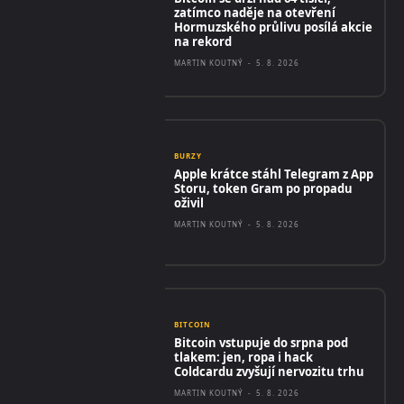
zatímco naděje na otevření
Hormuzského průlivu posílá akcie
na rekord
MARTIN KOUTNÝ
-
5. 8. 2026
BURZY
Apple krátce stáhl Telegram z App
Storu, token Gram po propadu
oživil
MARTIN KOUTNÝ
-
5. 8. 2026
BITCOIN
Bitcoin vstupuje do srpna pod
tlakem: jen, ropa i hack
Coldcardu zvyšují nervozitu trhu
MARTIN KOUTNÝ
-
5. 8. 2026