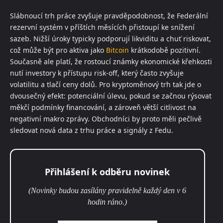
Slábnoucí trh práce zvyšuje pravděpodobnost, že Federální
rezervní systém v příštích měsících přistoupí ke snížení
sazeb. Nižší úroky typicky podporují likviditu a chuť riskovat,
což může být pro aktiva jako
Bitcoin
krátkodobě pozitivní.
Současně ale platí, že rostoucí známky ekonomické křehkosti
nutí investory k přístupu risk-off, který často zvyšuje
volatilitu a tlačí ceny dolů. Pro kryptoměnový trh tak jde o
dvousečný efekt: potenciální úlevu, pokud se začnou rýsovat
měkčí podmínky financování, a zároveň větší citlivost na
negativní makro zprávy. Obchodníci by proto měli pečlivě
sledovat nová data z trhu práce a signály z Fedu.
Přihlášení k odběru novinek
(Novinky budou zasílány pravidelně každý den v 6
hodin ráno.)