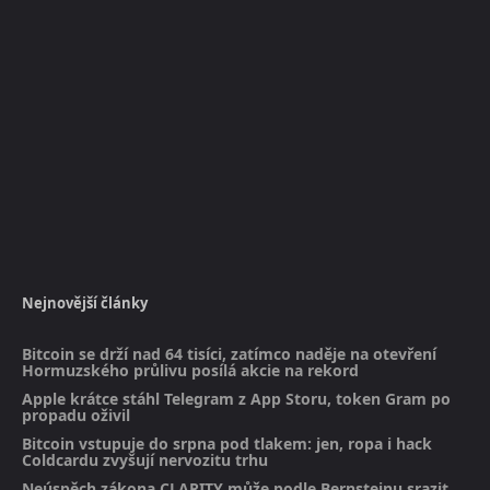
Nejnovější články
Bitcoin se drží nad 64 tisíci, zatímco naděje na otevření
Hormuzského průlivu posílá akcie na rekord
Apple krátce stáhl Telegram z App Storu, token Gram po
propadu oživil
Bitcoin vstupuje do srpna pod tlakem: jen, ropa i hack
Coldcardu zvyšují nervozitu trhu
Neúspěch zákona CLARITY může podle Bernsteinu srazit