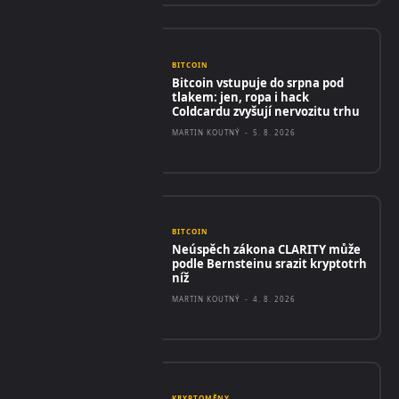
BITCOIN
Bitcoin vstupuje do srpna pod
tlakem: jen, ropa i hack
Coldcardu zvyšují nervozitu trhu
MARTIN KOUTNÝ
-
5. 8. 2026
BITCOIN
Neúspěch zákona CLARITY může
podle Bernsteinu srazit kryptotrh
níž
MARTIN KOUTNÝ
-
4. 8. 2026
KRYPTOMĚNY