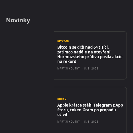
Novinky
BITCOIN
Bitcoin se drží nad 64 tisíci,
zatímco naděje na otevření
Hormuzského průlivu posílá akcie
na rekord
MARTIN KOUTNÝ
-
5. 8. 2026
BURZY
Apple krátce stáhl Telegram z App
Storu, token Gram po propadu
oživil
MARTIN KOUTNÝ
-
5. 8. 2026