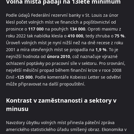
Volná místa padají na 13leté minimum
Podle údajů Federální rezervní banky v St. Louis za únor
klesl počet volných míst ve financích a pojišťovnictví od
prosince o
117 000
na pouhých
134 000
. Oproti maximu z
roku 2022 tak nabídka klesla o
410 000
, tedy zhruba o
75 %
.
Úroveň volných míst je nyní nižší než na dně recese z roku
2001 a míra otevřených míst se propadla na
1,9 %
. To je
nejnižší hodnota od
února 2010
, což naznačuje výrazné
ochlazení poptávky po pracovní síle v sektoru. Pro srovnání,
největší měsíční propad během finanční krize v roce 2008
činil
-125 000
. Podle komentáře Kobeissi Letter se odvětví
může připravovat na další propouštění.
Kontrast v zaměstnanosti a sektory v
minusu
Navzdory úbytku volných míst přinesla páteční zpráva
amerického statistického úřadu smíšený obraz. Ekonomika v