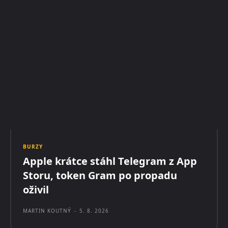
BURZY
Apple krátce stáhl Telegram z App
Storu, token Gram po propadu
oživil
MARTIN KOUTNÝ
-
5. 8. 2026