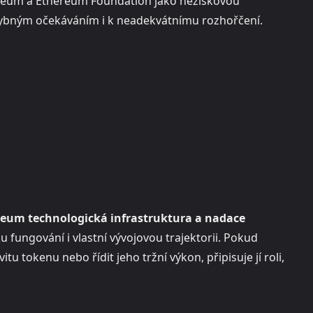
thereum a Ethereum Foundation jako neziskovou
chybným očekáváním i k neadekvátnímu rozhořčení.
reum technologická infrastruktura a nadace
ku fungování i vlastní vývojovou trajektorii. Pokud
u tokenu nebo řídit jeho tržní výkon, připisuje jí roli,