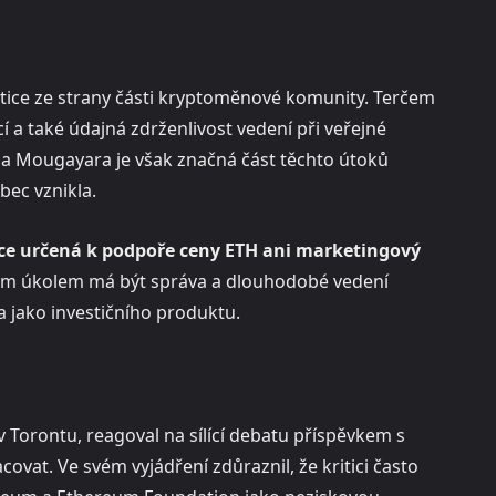
ritice ze strany části kryptoměnové komunity. Terčem
 a také údajná zdrženlivost vedení při veřejné
a Mougayara je však značná část těchto útoků
ec vznikla.
ce určená k podpoře ceny ETH ani marketingový
ným úkolem má být správa a dlouhodobé vedení
 jako investičního produktu.
v Torontu, reagoval na sílící debatu příspěvkem s
vat. Ve svém vyjádření zdůraznil, že kritici často