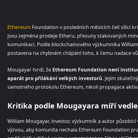
Ethereum
Foundation v posledních měsících čelí sílící k
jsou zejména prodeje Etheru, přesuny stakovaných mincí
komunikaci. Podle blockchainového výzkumníka William
postavena na chybném chápání toho, k čemu nadace vůb
Mougayar tvrdí, že
Ethereum Foundation není institu
aparát pro přilákání velkých investorů
. Jejím skuteč
samotného protokolu Ethereum, nikoli propagace aktiva
Kritika podle Mougayara míří vedle
William Mougayar, investor, výzkumník a autor působící 
výzvou, aby komunita nechala Ethereum Foundation praco