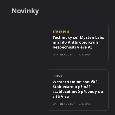
Novinky
ETHEREUM
Technický šéf Mysten Labs
míří do Anthropic kvůli
bezpečnosti v éře AI
MARTIN KOUTNÝ
-
7. 8. 2026
BURZY
Western Union spouští
Stablecard a přináší
stablecoinové převody do
sítě Visa
MARTIN KOUTNÝ
-
6. 8. 2026