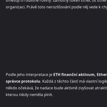
směšují tři odlišné roviny: samotný token Ether, síť E
organizaci. Právě toto nerozlišování podle něj vede k 
Podle jeho interpretace je
ETH finanční aktivum, Ethe
správce protokolu
. Každá z těchto částí má vlastní logi
někdo očekává, že nadace bude aktivně zvyšovat atraktivit
kterou nikdy neměla plnit.