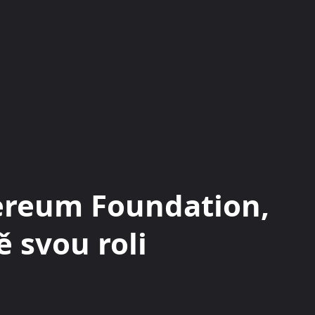
KRYPTOMĚNY
BURZY
RADY A TIPY
ereum Foundation,
ě svou roli