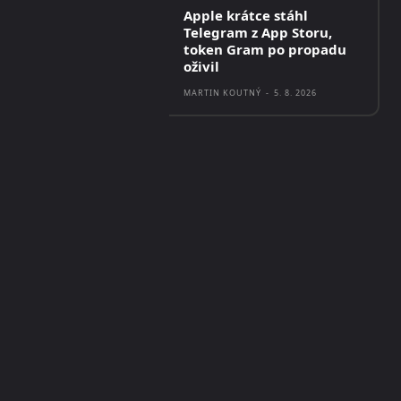
Apple krátce stáhl
Telegram z App Storu,
token Gram po propadu
oživil
MARTIN KOUTNÝ
-
5. 8. 2026