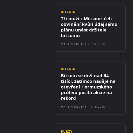
BITCOIN
Tři muži z Missouri čelí
obvinění kvůli údajnému
plánu unést držitele
bitcoinu
MARTIN KOUTNÝ
-
6. 8. 2026
BITCOIN
Bitcoin se drží nad 64
tisíci, zatímco naděje na
otevření Hormuzského
průlivu posílá akcie na
rekord
MARTIN KOUTNÝ
-
5. 8. 2026
BURZY