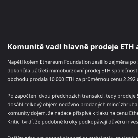
Komunitě vadí hlavně prodeje ETH 
Napětí kolem Ethereum Foundation zesílilo zejména po s
dokončila už třetí mimoburzovní prodej ETH společnost
obchodu prodala 10 000 ETH za průměrnou cenu 2 292 dol
Po započtení dvou předchozích transakcí, tedy prodeje 5
dosáhl celkový objem nedávno prodaných mincí zhruba 47
komunity dojem, že nadace přispívá k tlaku na cenu Ethe
Kritici tvrdí, že podobné kroky podkopávají důvěru inve