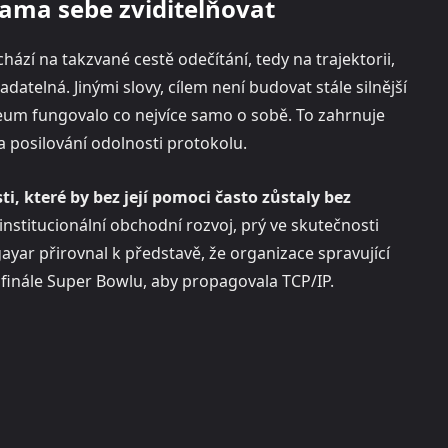
sama sebe zviditelňovat
í na takzvané cestě odečítání, tedy na trajektorii,
telná. Jinými slovy, cílem není budovat stále silnější
ereum fungovalo co nejvíce samo o sobě. To zahrnuje
a posilování odolnosti protokolu.
i, které by bez její pomoci často zůstaly bez
bo institucionální obchodní rozvoj, prý ve skutečnosti
yar přirovnal k představě, že organizace spravující
inále Super Bowlu, aby propagovala TCP/IP.