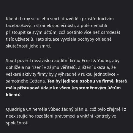
Klienti firmy se o jeho smrti dozvěděli prostřednictvím
facebookových stránek společnosti, a poté nemohli
přistoupit ke svým účtům, což postihlo více než osmdesát
tisíc uživatelů. Tato situace vyvolala pochyby ohledně
skutečnosti jeho smrti.
Soud pověřil nezávislou auditní firmu Ernst & Young, aby
dohlížela na řízení v zájmu věřitelů. Zjištění ukázala, že
veškeré aktivity firmy byly výhradně v rukou jednotlivce –
samotného Cottena.
Ten byl jedinou osobou ve firmě, která
měla přístupové údaje ke všem kryptoměnovým účtům
klientů.
Quadriga CX neměla vůbec žádný plán B, což bylo zřejmé i z
neexistujícího rozdělení pravomocí a vnitřní kontroly ve
společnosti.