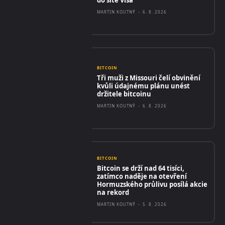
do sítě Visa
MARTIN KOUTNÝ
-
6. 8. 2026
BITCOIN
Tři muži z Missouri čelí obvinění
kvůli údajnému plánu unést
držitele bitcoinu
MARTIN KOUTNÝ
-
6. 8. 2026
BITCOIN
Bitcoin se drží nad 64 tisíci,
zatímco naděje na otevření
Hormuzského průlivu posílá akcie
na rekord
MARTIN KOUTNÝ
-
5. 8. 2026