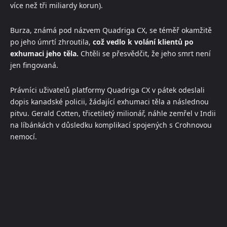
více než tři miliardy korun).
Burza, známá pod názvem Quadriga CX, se téměř okamžitě
po jeho úmrtí zhroutila,
což vedlo k volání klientů po
exhumaci jeho těla.
Chtěli se přesvědčit, že jeho smrt není
jen fingovaná.
Právníci uživatelů platformy Quadriga CX v pátek odeslali
dopis kanadské policii, žádající exhumaci těla a následnou
pitvu. Gerald Cotten, třicetiletý milionář, náhle zemřel v Indii
na líbánkách v důsledku komplikací spojených s Crohnovou
nemocí.