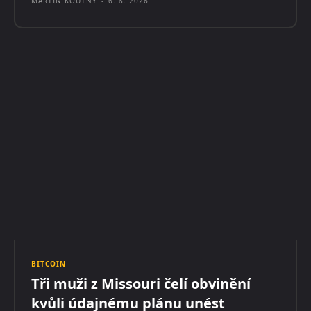
MARTIN KOUTNÝ
-
6. 8. 2026
BITCOIN
Tři muži z Missouri čelí obvinění
kvůli údajnému plánu unést