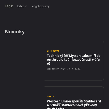
Tags:
bitcoin
kryptoburzy
Novinky
ETHEREUM
Technický šéf Mysten Labs míří do
Anthropic kvůli bezpečnosti v éře
AI
MARTIN KOUTNÝ
-
7. 8. 2026
BURZY
Western Union spouští Stablecard
a přináší stablecoinové převody