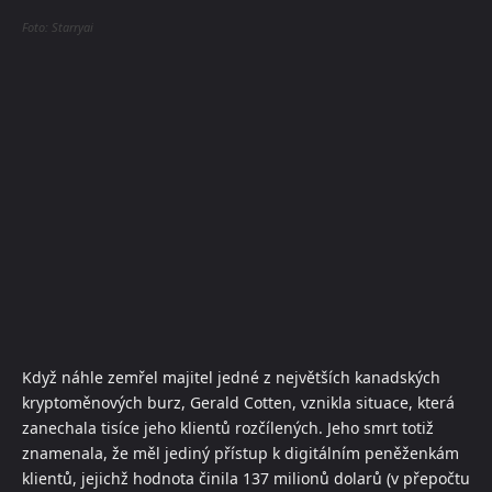
Foto: Starryai
Když náhle zemřel majitel jedné z největších kanadských
kryptoměnových burz, Gerald Cotten, vznikla situace, která
zanechala tisíce jeho klientů rozčílených. Jeho smrt totiž
znamenala, že měl jediný přístup k digitálním peněženkám
klientů, jejichž hodnota činila 137 milionů dolarů (v přepočtu