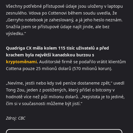
Všechny potřebné přístupové údaje jsou uloženy v laptopu
zesnulého. Vdova po Cottenovi během soudu uvedla, že
„Gerryho notebook je zaheslovaný, a já jeho heslo neznám.
Snažila jsem se přístupové údaje najít jinde, ale bez
výsledku.“
Quadriga CX měla kolem 115 tisíc uživatelů a před
krachem byla největší kanadskou burzou s
kryptoměnami
.
Auditorské firmě se podařilo vrátit klientům
Cottena pouze 25 milionů dolarů (570 milionů korun).
„Nevíme, jestli nebo kdy své peníze dostaneme zpět,“ uvedl
Tong Zou, jeden z postižených, který přišel o bitcoiny v
hodnotě více než půl milionu dolarů. „Nejistota je to jediné,
čím si v současnosti můžeme být jistí.“
Zdroj: CBC