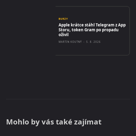
BURZY
Apple krátce stáhl Telegram z App
Storu, token Gram po propadu
oživil
MARTIN KOUTNÝ
-
5. 8. 2026
Mohlo by vás také zajímat