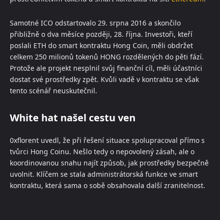
Samotné ICO odstartovalo 29. srpna 2016 a skončilo
přibližně o dva měsíce později, 28. října. Investoři, kteří
poslali ETH do smart kontraktu Hong Coin, měli obdržet
celkem 250 milionů tokenů HONG rozdělených do pěti fází.
Protože ale projekt nesplnil svůj finanční cíl, měli účastníci
dostat své prostředky zpět. Kvůli vadě v kontraktu se však
tento scénář neuskutečnil.
White hat našel cestu ven
0xflorent uvedl, že při řešení situace spolupracoval přímo s
tvůrci Hong Coinu. Nešlo tedy o nepovolený zásah, ale o
koordinovanou snahu najít způsob, jak prostředky bezpečně
uvolnit. Klíčem se stala administrátorská funkce ve smart
kontraktu, která sama o sobě obsahovala další zranitelnost.