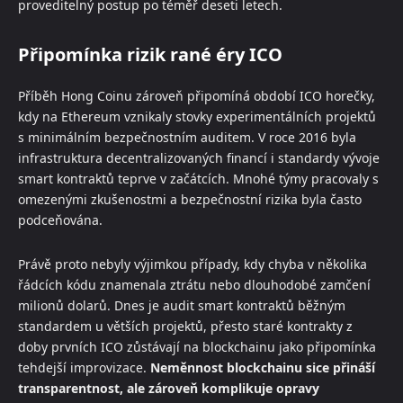
proveditelný postup po téměř deseti letech.
Připomínka rizik rané éry ICO
Příběh Hong Coinu zároveň připomíná období ICO horečky,
kdy na Ethereum vznikaly stovky experimentálních projektů
s minimálním bezpečnostním auditem. V roce 2016 byla
infrastruktura decentralizovaných financí i standardy vývoje
smart kontraktů teprve v začátcích. Mnohé týmy pracovaly s
omezenými zkušenostmi a bezpečnostní rizika byla často
podceňována.
Právě proto nebyly výjimkou případy, kdy chyba v několika
řádcích kódu znamenala ztrátu nebo dlouhodobé zamčení
milionů dolarů. Dnes je audit smart kontraktů běžným
standardem u větších projektů, přesto staré kontrakty z
doby prvních ICO zůstávají na blockchainu jako připomínka
tehdejší improvizace.
Neměnnost blockchainu sice přináší
transparentnost, ale zároveň komplikuje opravy