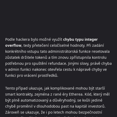
Podle hackera bylo možné využít
chybu typu integer
overflow
, tedy přetečení celočíselné hodnoty. Při zadání
konkrétního vstupu tato administrátorská funkce resetovala
zůstatek držitele tokenů a tím znovu zpřístupnila kontrolu
potřebnou pro spuštění refundace. Jinými slovy, právě chyba
v admin funkci nakonec otevřela cestu k nápravě chyby ve
funkci pro vrácení prostředků.
Tento případ ukazuje, jak komplikované mohou být starší
smart kontrakty, zejména z rané éry Etherea. Kód, který měl
být plně automatizovaný a důvěryhodný, se kvůli jediné
chybě proměnil v dlouhodobou past na kapitál investorů.
Zároveň se ukazuje, že i po letech mohou bezpečnostní