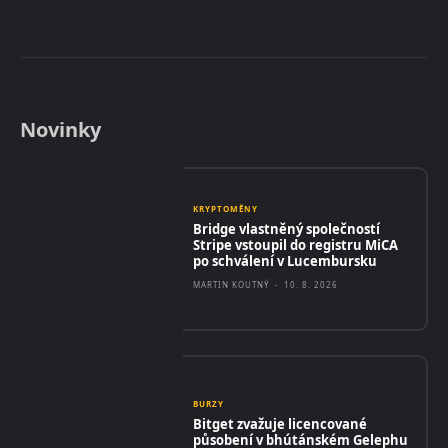
Novinky
KRYPTOMĚNY
Bridge vlastněný společností
Stripe vstoupil do registru MiCA
po schválení v Lucembursku
MARTIN KOUTNÝ
-
10. 8. 2026
BURZY
Bitget zvažuje licencované
působení v bhútánském Gelephu