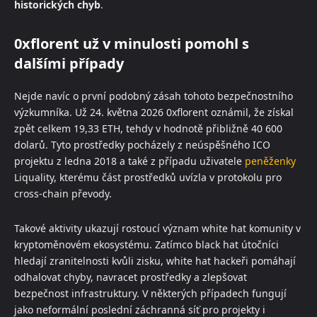
historických chyb
.
0xflorent už v minulosti pomohl s
dalšími případy
Nejde navíc o první podobný zásah tohoto bezpečnostního
výzkumníka. Už 24. května 2026 0xflorent oznámil, že získal
zpět celkem 19,33 ETH, tehdy v hodnotě přibližně 40 600
dolarů. Tyto prostředky pocházely z neúspěšného ICO
projektu z ledna 2018 a také z případu uživatele
peněženky
Liquality, kterému část prostředků uvízla v protokolu pro
cross-chain převody.
Takové aktivity ukazují rostoucí význam white hat komunity v
kryptoměnovém ekosystému. Zatímco black hat útočníci
hledají zranitelnosti kvůli zisku, white hat hackeři pomáhají
odhalovat chyby, navracet prostředky a zlepšovat
bezpečnost infrastruktury. V některých případech fungují
jako neformální poslední záchranná síť pro projekty i