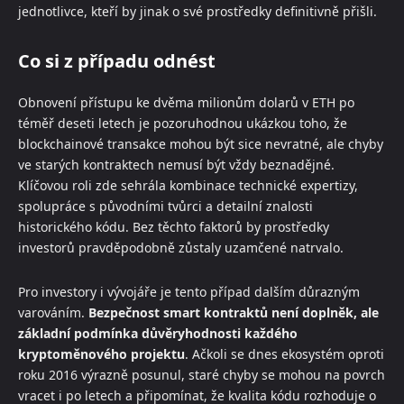
jednotlivce, kteří by jinak o své prostředky definitivně přišli.
Co si z případu odnést
Obnovení přístupu ke dvěma milionům dolarů v ETH po
téměř deseti letech je pozoruhodnou ukázkou toho, že
blockchainové transakce mohou být sice nevratné, ale chyby
ve starých kontraktech nemusí být vždy beznadějné.
Klíčovou roli zde sehrála kombinace technické expertizy,
spolupráce s původními tvůrci a detailní znalosti
historického kódu. Bez těchto faktorů by prostředky
investorů pravděpodobně zůstaly uzamčené natrvalo.
Pro investory i vývojáře je tento případ dalším důrazným
varováním.
Bezpečnost smart kontraktů není doplněk, ale
základní podmínka důvěryhodnosti každého
kryptoměnového projektu
. Ačkoli se dnes ekosystém oproti
roku 2016 výrazně posunul, staré chyby se mohou na povrch
vracet i po letech a připomínat, že kvalita kódu rozhoduje o