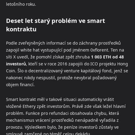
letošního roku.
Deset let starý problém ve smart
kontraktu
Podle zveřejněných informací se do záchrany prostředků
zapojil white hat vystupující pod jménem 0xflorent. Ten na
síti X uvedl, že pomohl získat zpět zhruba
1 003 ETH od 48
investorů
, kteří se v roce 2016 zapojili do ICO projektu Hong
Coin. Šlo o decentralizovaný venture kapitálový fond, jenž se
nakonec nikdy nespustil, protože nevybral požadovaný
objem financí.
Smart kontrakt měl v takové situaci automaticky vrátit
vložené Ethery zpět investorům. Právě zde však ležel hlavní
problém. Funkce pro refundaci obsahovala chybu, která
mechanismus vrácení prostředků nenápadně vyřadila z
provozu. Výsledkem bylo, že peníze investorů zůstaly ve
smlouvě zamčené po téměř celou dekádu.