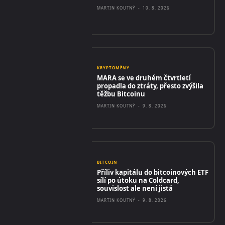
MARTIN KOUTNÝ
-
10. 8. 2026
KRYPTOMĚNY
MARA se ve druhém čtvrtletí
propadla do ztráty, přesto zvýšila
těžbu Bitcoinu
MARTIN KOUTNÝ
-
9. 8. 2026
BITCOIN
Příliv kapitálu do bitcoinových ETF
sílí po útoku na Coldcard,
souvislost ale není jistá
MARTIN KOUTNÝ
-
9. 8. 2026