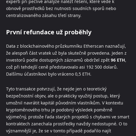
experti při pečlivé analýze nalézt řešení, které vede k
obnově prostředků bez nutnosti soudních sporů nebo
centralizovaného zásahu třetí strany.
První refundace už proběhly
Data z blockchainového průzkumníku Etherscan naznačují,
že alespoň část vratek už byla skutečně provedena. Jeden z
investorů podle dostupných záznamů obdržel zpět
96 ETH
,
což při tehdejší ceně představovalo asi 192 500 dolarů.
Dalšímu účastníkovi bylo vráceno 0,5 ETH.
Tyto transakce potvrzují, že nejde jen o teoretický
bezpečnostní objev, ale o prakticky využitý postup, který
umožnil navrátit kapitál původním vlastníkům. V kontextu
kryptoměnového trhu je podobný výsledek poměrně
výjimečný, protože řada starých projektů s chybami ve smart
kontraktech zanechala prostředky navždy nedostupné. O to
významnější je, že se v tomto případě podařilo najít