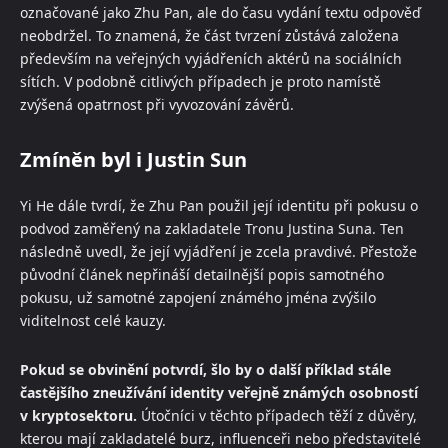
označované jako Zhu Pan, ale do času vydání textu odpověď
neobdržel. To znamená, že část tvrzení zůstává založena
především na veřejných vyjádřeních aktérů na sociálních
sítích. V podobně citlivých případech je proto namístě
zvýšená opatrnost při vyvozování závěrů.
Zmíněn byl i Justin Sun
Yi He dále tvrdí, že Zhu Pan použil její identitu při pokusu o
podvod zaměřený na zakladatele Tronu Justina Suna. Ten
následně uvedl, že její vyjádření je zcela pravdivé. Přestože
původní článek nepřináší detailnější popis samotného
pokusu, už samotné zapojení známého jména zvýšilo
viditelnost celé kauzy.
Pokud se obvinění potvrdí, šlo by o další příklad stále
častějšího zneužívání identity veřejně známých osobností
v kryptosektoru.
Útočníci v těchto případech těží z důvěry,
kterou mají zakladatelé burz, influenceři nebo představitelé