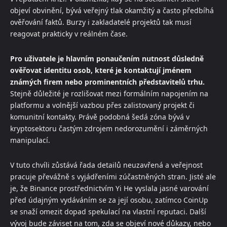
objeví obvinění, bývá veřejný tlak okamžitý a často předbíhá
ověřování faktů. Burzy i zakladatelé projektů tak musí
reagovat prakticky v reálném čase.
Pro uživatele je hlavním ponaučením nutnost důsledně
ověřovat identitu osob, které je kontaktují jménem
známých firem nebo prominentních představitelů trhu.
Stejně důležité je rozlišovat mezi formálním napojením na
platformu a volnější vazbou přes zalistovaný projekt či
komunitní kontakty. Právě podobná šedá zóna bývá v
kryptosektoru častým zdrojem nedorozumění i záměrných
manipulací.
V tuto chvíli zůstává řada detailů neuzavřená a veřejnost
pracuje převážně s vyjádřeními zúčastněných stran. Jisté ale
je, že Binance prostřednictvím Yi He vyslala jasné varování
před údajným vydáváním se za její osobu, zatímco CoinUp
se snaží omezit dopad spekulací na vlastní reputaci. Další
vývoj bude záviset na tom, zda se objeví nové důkazy, nebo