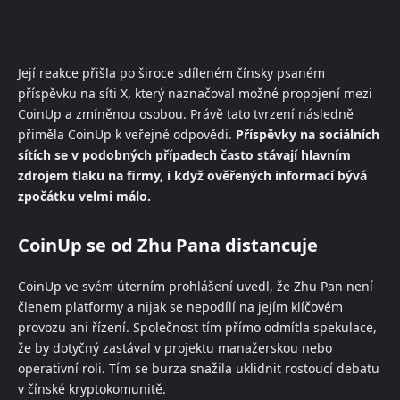
Její reakce přišla po široce sdíleném čínsky psaném
příspěvku na síti X, který naznačoval možné propojení mezi
CoinUp a zmíněnou osobou. Právě tato tvrzení následně
přiměla CoinUp k veřejné odpovědi.
Příspěvky na sociálních
sítích se v podobných případech často stávají hlavním
zdrojem tlaku na firmy, i když ověřených informací bývá
zpočátku velmi málo.
CoinUp se od Zhu Pana distancuje
CoinUp ve svém úterním prohlášení uvedl, že Zhu Pan není
členem platformy a nijak se nepodílí na jejím klíčovém
provozu ani řízení. Společnost tím přímo odmítla spekulace,
že by dotyčný zastával v projektu manažerskou nebo
operativní roli. Tím se burza snažila uklidnit rostoucí debatu
v čínské kryptokomunitě.