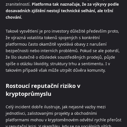
zranitelností.
Platforma tak naznačuje, že za výkyvy podle
dosavadních zjištění nestojí technické selhání, ale tržní
chování.
Takové vysvětlení je pro investory důležité především proto,
že výrazná volatilita tokenů spojených s konkrétní
platformou často okamžitě vyvolává obavy z narušení
bezpečnosti nebo interních problémů. Pokud se ale potvrdí,
že šlo skutečně o důsledek soustředěných prodejů, půjde
spíše o otázku likvidity, struktury trhu a sentimentu. I v
takovém případě však může utrpět důvěra komunity.
Rostoucí reputační riziko v
kryptoprůmyslu
Celý incident dobře ilustruje, jak nejasné vazby mezi
jednotlivci, zalistovanými projekty a obchodními
platformami mohou v kryptoměnovém odvětví rychle přerůst
v reputační krizi. V okamžiku, kdy se na sociálních sítích