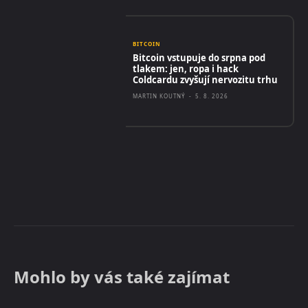
BITCOIN
Bitcoin vstupuje do srpna pod
tlakem: jen, ropa i hack
Coldcardu zvyšují nervozitu trhu
MARTIN KOUTNÝ
-
5. 8. 2026
Mohlo by vás také zajímat