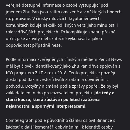
Veřejně dostupné informace o osobě vystupující pod
jménem Zhu Pan jsou zatím omezené a v některých bodech
rozporované. V čínsky mluvících kryptoměnových
komunitách koluje několik odlišných verzí jeho minulosti i
role v dřívějších projektech. To komplikuje snahu přesně
určit, jaké aktivity měl skutečně vykonávat a jakou
odpovědnost případně nese.
Podle informací zveřejněných čínským médiem Pencil News
měl být člověk identifikovaný jako Zhu Pan dříve spojován s
ICO projektem ZJLT z roku 2018. Tento projekt se později
dostal pod tlak investorů kvůli ztrátám a obviněním z
podvodu. Dotyčný nicméně podle zprávy popřel, že by byl
zakladatelem nebo provozovatelem projektu.
Jde tedy o
starší kauzu, která zůstává i po letech zatížena
nejasnostmi a spornými interpretacemi.
Cointelegraph podle původního článku oslovil Binance s
žádostí o další komentář k obviněním i k identitě osoby