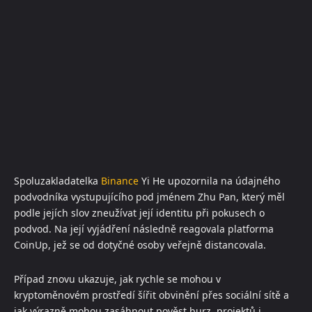
Spoluzakladatelka
Binance
Yi He upozornila na údajného
podvodníka vystupujícího pod jménem Zhu Pan, který měl
podle jejích slov zneužívat její identitu při pokusech o
podvod. Na její vyjádření následně reagovala platforma
CoinUp, jež se od dotyčné osoby veřejně distancovala.
Případ znovu ukazuje, jak rychle se mohou v
kryptoměnovém prostředí šířit obvinění přes sociální sítě a
jak výrazně mohou zasáhnout pověst burz, projektů i