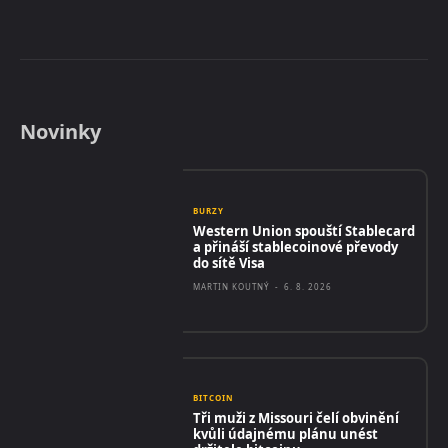
Novinky
BURZY
Western Union spouští Stablecard
a přináší stablecoinové převody
do sítě Visa
MARTIN KOUTNÝ
-
6. 8. 2026
BITCOIN
Tři muži z Missouri čelí obvinění
kvůli údajnému plánu unést