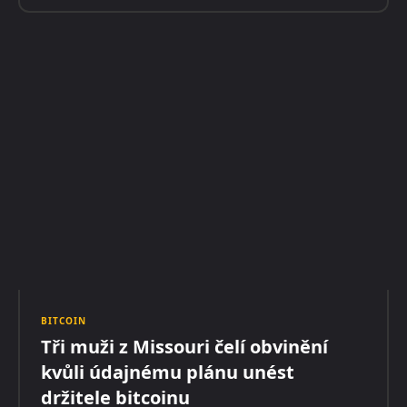
BITCOIN
Tři muži z Missouri čelí obvinění
kvůli údajnému plánu unést
držitele bitcoinu