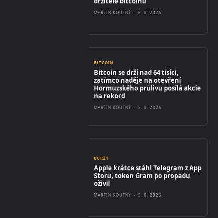
držitele bitcoinu
MARTIN KOUTNÝ
-
6. 8. 2026
BITCOIN
Bitcoin se drží nad 64 tisíci,
zatímco naděje na otevření
Hormuzského průlivu posílá akcie
na rekord
MARTIN KOUTNÝ
-
5. 8. 2026
BURZY
Apple krátce stáhl Telegram z App
Storu, token Gram po propadu
oživil
MARTIN KOUTNÝ
-
5. 8. 2026