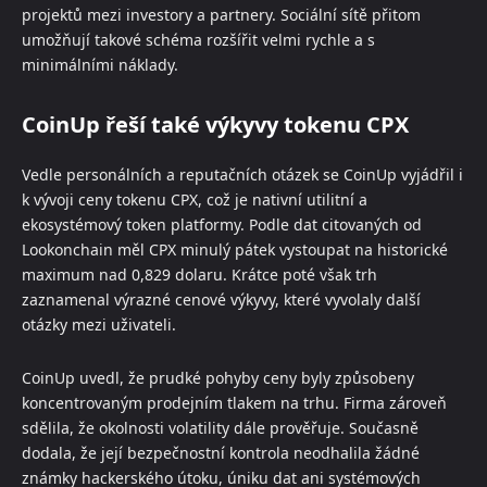
projektů mezi investory a partnery. Sociální sítě přitom
umožňují takové schéma rozšířit velmi rychle a s
minimálními náklady.
CoinUp řeší také výkyvy tokenu CPX
Vedle personálních a reputačních otázek se CoinUp vyjádřil i
k vývoji ceny tokenu CPX, což je nativní utilitní a
ekosystémový token platformy. Podle dat citovaných od
Lookonchain měl CPX minulý pátek vystoupat na historické
maximum nad 0,829 dolaru. Krátce poté však trh
zaznamenal výrazné cenové výkyvy, které vyvolaly další
otázky mezi uživateli.
CoinUp uvedl, že prudké pohyby ceny byly způsobeny
koncentrovaným prodejním tlakem na trhu. Firma zároveň
sdělila, že okolnosti volatility dále prověřuje. Současně
dodala, že její bezpečnostní kontrola neodhalila žádné
známky hackerského útoku, úniku dat ani systémových