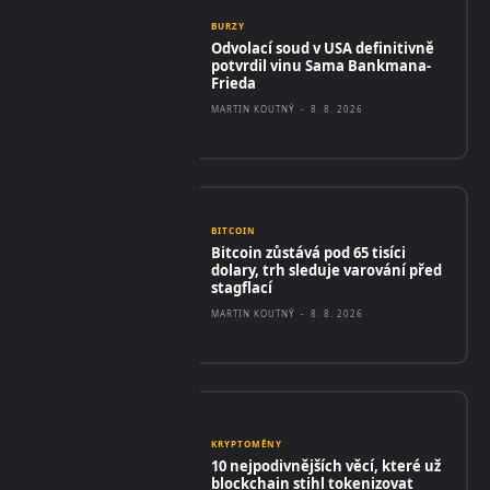
BURZY
Odvolací soud v USA definitivně
potvrdil vinu Sama Bankmana-
Frieda
MARTIN KOUTNÝ
-
8. 8. 2026
BITCOIN
Bitcoin zůstává pod 65 tisíci
dolary, trh sleduje varování před
stagflací
MARTIN KOUTNÝ
-
8. 8. 2026
KRYPTOMĚNY
10 nejpodivnějších věcí, které už
blockchain stihl tokenizovat