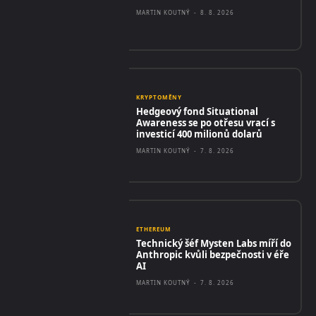
MARTIN KOUTNÝ
-
8. 8. 2026
KRYPTOMĚNY
Hedgeový fond Situational
Awareness se po otřesu vrací s
investicí 400 milionů dolarů
MARTIN KOUTNÝ
-
7. 8. 2026
ETHEREUM
Technický šéf Mysten Labs míří do
Anthropic kvůli bezpečnosti v éře
AI
MARTIN KOUTNÝ
-
7. 8. 2026