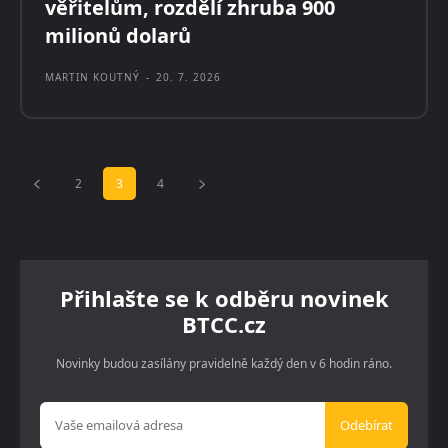
věřitelům, rozdělí zhruba 900
milionů dolarů
MARTIN KOUTNÝ
-
20. 7. 2026
2
3
4
Přihlašte se k odběru novinek
BTCC.cz
Novinky budou zasílány pravidelně každý den v 6 hodin ráno.
Odebírat