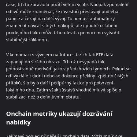
čase, trh to zpravidla pocítí velmi rychle. Naopak zpomalení
odlivů může znamenat, že investoři přestávají podléhat
panice a čekají na další vývoj. To nemusí automaticky
znamenat návrat silných nákupů, ale i pouhé oslabení
prodejního tlaku může trhu ulevit a pomoci mu vytvořit
stabilnější základnu.
V kombinaci s vývojem na futures trzích tak ETF data
zapadají do širšího obrazu. Trh už nevypadá tak
jednostranně medvědí jako v předchozích týdnech. Pokud se
odlivy dále zklidní nebo se dokonce překlopí zpět do čistých
přítoků, šlo by o další podpůrný faktor pro potvrzení
lokálního dna. Zatím však zůstává vhodné mluvit spíše o
stabilizaci než o definitivním obratu.
Onchain metriky ukazují dozrávání
nabídky
Zajímavý pohled přinášejí i onchain data. Výzkumník Axel