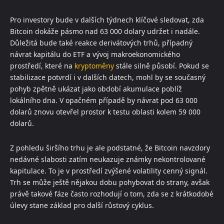
Pro investory bude v dalších týdnech klíčové sledovat, zda
Bitcoin dokáže pásmo nad 63 000 dolary udržet i nadále.
Důležitá bude také reakce derivátových trhů, případný
návrat kapitálu do ETF a vývoj makroekonomického
prostředí, které na
kryptoměny
stále silně působí. Pokud se
stabilizace potvrdí i v dalších datech, mohl by se současný
pohyb zpětně ukázat jako období akumulace poblíž
lokálního dna. V opačném případě by návrat pod 63 000
dolarů znovu otevřel prostor k testu oblasti kolem 59 000
dolarů.
Z pohledu širšího trhu je ale podstatné, že Bitcoin navzdory
nedávné slabosti zatím neukazuje známky nekontrolované
kapitulace. To je v prostředí zvýšené volatility cenný signál.
Trh se může ještě nějakou dobu pohybovat do strany, avšak
právě takové fáze často rozhodují o tom, zda se z krátkodobé
úlevy stane základ pro další růstový cyklus.