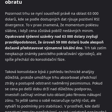
obratu
Pozornost trhu se nyní soustředí právě na oblast 63 000
dolarů, kde se podle dostupných dat rýsuje pozitivní RSI
divergence. To v praxi znamená, že momentum poklesu
slábne, i když cena zůstává poblíž nedávných minim.
Opakované týdenní uzávěry nad 63 000 dolary zvyšují
pravděpodobnost, že úroveň 59 000 dolarů bude alespoň
dočasně představovat významné lokální dno.
Trh tak zatím
nevykazuje známky panického pokračování výprodejů, ale
spíše přechází do konsolidační fáze.
Taková konsolidace bývá z pohledu technické analýzy
důležitá, protože umožňuje trhu absorbovat předchozí
ztráty a postupně odstranit nadměrný pesimismus. Pokud
se cena po delší dobu drží nad důležitou podporou,
investoři začínají vnímat tuto oblast jako férovou nákupní
zónu. To ještě samo o sobě nezaručuje rychlý růst, ale
vytváří to podmínky pro stabilizaci. V prostředí, kde další
negativní impulzy nepřicházejí, se tak i relativně nenápadná