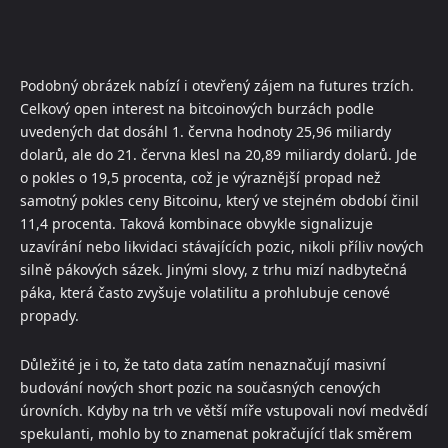
Podobný obrázek nabízí i otevřený zájem na futures trzích.
Celkový open interest na bitcoinových burzách podle
uvedených dat dosáhl 1. června hodnoty 25,96 miliardy
dolarů, ale do 21. června klesl na 20,89 miliardy dolarů. Jde
o pokles o 19,5 procenta, což je výraznější propad než
samotný pokles ceny Bitcoinu, který ve stejném období činil
11,4 procenta. Taková kombinace obvykle signalizuje
uzavírání nebo likvidaci stávajících pozic, nikoli příliv nových
silně pákových sázek. Jinými slovy, z trhu mizí nadbytečná
páka, která často zvyšuje volatilitu a prohlubuje cenové
propady.
Důležité je i to, že tato data zatím nenaznačují masivní
budování nových short pozic na současných cenových
úrovních. Kdyby na trh ve větší míře vstupovali noví medvědí
spekulanti, mohlo by to znamenat pokračující tlak směrem