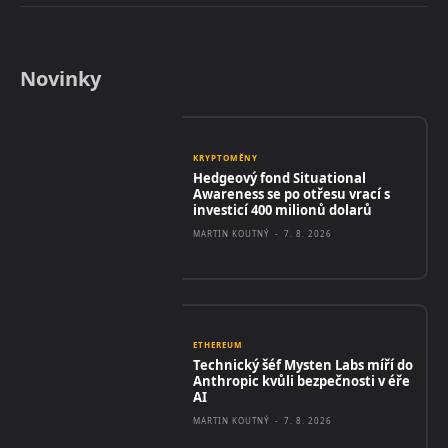
Novinky
KRYPTOMĚNY
Hedgeový fond Situational
Awareness se po otřesu vrací s
investicí 400 milionů dolarů
MARTIN KOUTNÝ
-
7. 8. 2026
ETHEREUM
Technický šéf Mysten Labs míří do
Anthropic kvůli bezpečnosti v éře
AI
MARTIN KOUTNÝ
-
7. 8. 2026