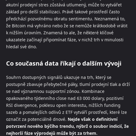
akutní prodejní stres zůstává utlumený, může to vytvářet
základ pro delší stabilizaci. Právě takové prostředí často
předchází pozvolnému obratu sentimentu. Neznamená to,
že Bitcoin má vyhráno nebo že se nemůže krátkodobě vrátit
k nižším úrovním. Znamená to ale, že některé klíčové
ukazatele začínají připomínat fáze, v nichž trh v minulosti
hledal své dno.
Co současná data říkají o dalším vývoji
Souhrn dostupných signálů ukazuje na trh, který se
postupně zbavuje přebytečné páky, tlumí prodejní tlak a drží
se nad významnou supportní zónou. Kombinace
opakovaného týdenního close nad 63 000 dolary, pozitivní
RSI divergence, poklesu open interestu, nižších funding
sazeb a pomalejších odlivů z ETF vytváří prostředí, které lze
označit za potenciálně dnové.
Nejde však o definitivní
potvrzení nového býčího trendu, nýbrž o soubor indicií, že
nejhorší fáze výprodejů může být za trhem.