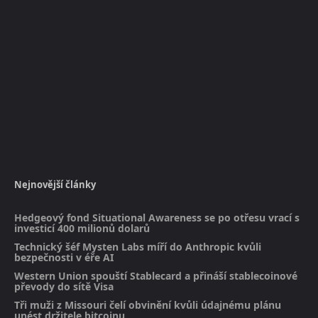
Nejnovější články
Hedgeový fond Situational Awareness se po otřesu vrací s
investicí 400 milionů dolarů
Technický šéf Mysten Labs míří do Anthropic kvůli
bezpečnosti v éře AI
Western Union spouští Stablecard a přináší stablecoinové
převody do sítě Visa
Tři muži z Missouri čelí obvinění kvůli údajnému plánu
unést držitele bitcoinu