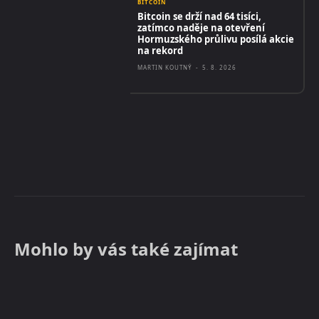
BITCOIN
Bitcoin se drží nad 64 tisíci,
zatímco naděje na otevření
Hormuzského průlivu posílá akcie
na rekord
MARTIN KOUTNÝ
-
5. 8. 2026
Mohlo by vás také zajímat