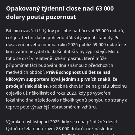
Opakovaný týdenní close nad 63 000
dolary poutá pozornost
Bitcoin uzavřel tři týdny po sobě nad úrovní 63 000 dolarů,
což je z technického pohledu důležitý signál stability. Po
dosažení nového minima roku 2026 poblíž 59 000 dolarů se
kurz zatím nevydal do další hlubší vlny výprodejů. Místo
toho se drží v relativně úzkém pásmu, které může
připomínat fázi budování dna známou z předchozích
medvědích období.
Právě schopnost udržet se nad
klíčovým supportem bývá jedním z prvních znaků, že
prodejní tlak slábne.
Podobné chování se na grafu Bitcoinu
objevilo už několikrát od roku 2023, kdy po vytvoření
lokálního dna následovalo několik týdnů pohybu do strany a
teprve poté výraznější obrat směrem vzhůru.
Výjimkou byl listopad 2025, kdy se cena přibližně deset
týdnů držela nad úrovní 88 000 dolarů, než následně