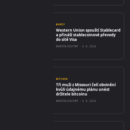
BURZY
Western Union spouští Stablecard
a přináší stablecoinové převody
do sítě Visa
MARTIN KOUTNÝ
-
6. 8. 2026
BITCOIN
Tři muži z Missouri čelí obvinění
kvůli údajnému plánu unést
držitele bitcoinu
MARTIN KOUTNÝ
-
6. 8. 2026