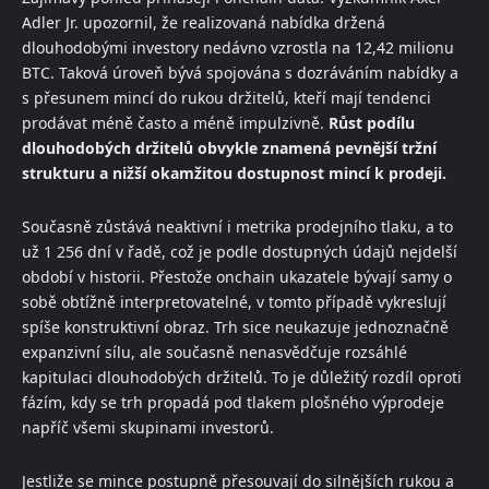
Adler Jr. upozornil, že realizovaná nabídka držená
dlouhodobými investory nedávno vzrostla na 12,42 milionu
BTC. Taková úroveň bývá spojována s dozráváním nabídky a
s přesunem mincí do rukou držitelů, kteří mají tendenci
prodávat méně často a méně impulzivně.
Růst podílu
dlouhodobých držitelů obvykle znamená pevnější tržní
strukturu a nižší okamžitou dostupnost mincí k prodeji.
Současně zůstává neaktivní i metrika prodejního tlaku, a to
už 1 256 dní v řadě, což je podle dostupných údajů nejdelší
období v historii. Přestože onchain ukazatele bývají samy o
sobě obtížně interpretovatelné, v tomto případě vykreslují
spíše konstruktivní obraz. Trh sice neukazuje jednoznačně
expanzivní sílu, ale současně nenasvědčuje rozsáhlé
kapitulaci dlouhodobých držitelů. To je důležitý rozdíl oproti
fázím, kdy se trh propadá pod tlakem plošného výprodeje
napříč všemi skupinami investorů.
Jestliže se mince postupně přesouvají do silnějších rukou a