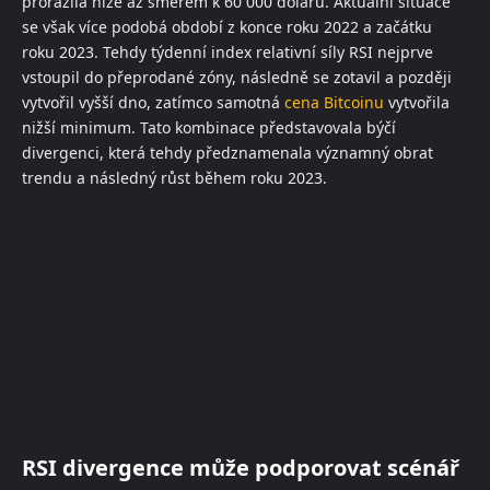
prorazila níže až směrem k 60 000 dolarů. Aktuální situace
se však více podobá období z konce roku 2022 a začátku
roku 2023. Tehdy týdenní index relativní síly RSI nejprve
vstoupil do přeprodané zóny, následně se zotavil a později
vytvořil vyšší dno, zatímco samotná
cena Bitcoinu
vytvořila
nižší minimum. Tato kombinace představovala býčí
divergenci, která tehdy předznamenala významný obrat
trendu a následný růst během roku 2023.
RSI divergence může podporovat scénář