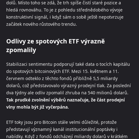
dolů. Místo toho se zdá, že trh spíše čistí staré pozice a
hledá rovnováhu. To je z pohledu střednědobého vývoje
konstruktivní signál, i když sám o sobě ještě nepotvrzuje
začátek nového růstového trendu.
Odlivy ze spotových ETF výrazně
zpomalily
Stabilizaci sentimentu podporují také data o tocích kapitálu
do spotových bitcoinových ETF. Mezi 15. květnem a 11.
červnem odteklo z těchto fondů přibližně 5,5 miliardy
dolarů, což představovalo výrazný prodejní tlak. Za poslední
dva týdny ale odliv zpomalil zhruba na 540 milionů dolarů.
Tak prudké zvolnění výběrů naznačuje, že část prodejní
vlny mohla být již vyčerpána.
ETF toky jsou pro Bitcoin stále velmi důležité, protože
představují významný kanál institucionální poptávky i
nabídky. Když z fondů odcházejí miliardy dolarů v krátkém