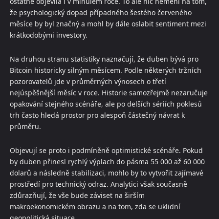
ostatně objevila i v minulém roce. To ale nic nemění na tom,
že psychologický dopad případného šestého červeného
měsíce by byl značný a mohl by dále oslabit sentiment mezi
krátkodobými investory.
Na druhou stranu statistiky naznačují, že duben bývá pro
Bitcoin historicky silným měsícem. Podle některých tržních
pozorovatelů jde v průměrných výnosech o třetí
nejúspěšnější měsíc v roce. Historie samozřejmě nezaručuje
opakování stejného scénáře, ale po delších sériích poklesů
trh často hledá prostor pro alespoň částečný návrat k
průměru.
Objevují se proto i podmíněně optimistické scénáře. Pokud
by duben přinesl rychlý výplach do pásma 55 000 až 60 000
dolarů a následně stabilizaci, mohlo by to vytvořit zajímavé
prostředí pro technický odraz. Analytici však současně
zdůrazňují, že vše bude záviset na širším
makroekonomickém obrazu a na tom, zda se uklidní
geopolitická situace.