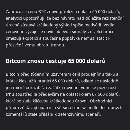
Zatímco se cena BTC znovu přiblížila oblasti 65 000 dolarů,
analytici upozorňují, že bez návratu nad důležité rezistenční
úrovně zůstává krátkodobý výhled spíše medvědí. Vedle
cenového vývoje se navíc objevují signály, že velcí hráči
omezují expozici a současná poptávka nemusí stačit k
přesvědčivému obratu trendu.
Bitcoin znovu testuje 65 000 dolarů
Bitcoin před týdenním uzavřením čelil prodejnímu tlaku a
krátce klesl až k hranici 65 000 dolarů, odkud se následně
jen mírně odrazil. Na začátku nového týdne se pozornost
trhu soustředila především na oblast kolem 67 500 dolarů,
která se stala klíčovou krátkodobou úrovní. Obchodníci
přitom zůstávají opatrní a většina trhu se podle dostupných
komentářů stále přiklání k defenzivnímu scénáři.