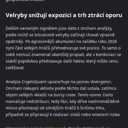
Velryby snižují expozici a trh ztrácí oporu
Dalším varovným signálem jsou data z onchain analýzy,
podle nichž se bitcoinové velryby začínají chovat výrazně
opatrněji. Po agresivnější akumulaci na začátku roku 2026
nyní část velkých hráčů přehodnocuje své pozice. To samo o
sobě nemusí znamenat okamžitý propad, ale v kombinaci se
slabší poptávkou představuje další faktor, který může cenu
zatěžovat.
Analýza CryptoQuant upozorňuje na jasnou divergenci.
Onchain nákupní aktivita podle těchto dat ustala, zatímco
objem velkých vkladů na burzy roste. Tento vzorec často
naznačuje redistribuci, tedy fázi, kdy dříve nashromážděné
mince přecházejí od silnějších hráčů k širšímu trhu,
případně se připravují k realizaci zisků nebo omezení rizika.