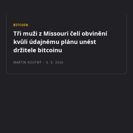
BITCOIN
Tři muži z Missouri čelí obvinění
kvůli údajnému plánu unést
držitele bitcoinu
MARTIN KOUTNÝ
-
6. 8. 2026