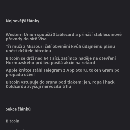
Nejnovější články
Western Union spouští Stablecard a přináší stablecoinové
převody do sítě Visa
Tři muži z Missouri čelí obvinění kvůli údajnému plánu
unést držitele bitcoinu
Bitcoin se drží nad 64 tisíci, zatímco naděje na otevření
Hormuzského průlivu posílá akcie na rekord
Apple krátce stáhl Telegram z App Storu, token Gram po
propadu oživil
Bitcoin vstupuje do srpna pod tlakem: jen, ropa i hack
Coldcardu zvyšují nervozitu trhu
Sekce článků
Bitcoin