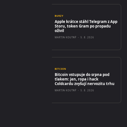
BURZY
Apple krátce stáhl Telegram z App
Storu, token Gram po propadu
oživil
MARTIN KOUTNÝ
-
5. 8. 2026
BITCOIN
Bitcoin vstupuje do srpna pod
tlakem: jen, ropa i hack
Coldcardu zvyšují nervozitu trhu
MARTIN KOUTNÝ
-
5. 8. 2026