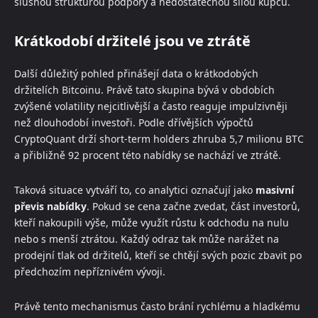
slušnou strukturou podpory a nedostatečnou silou kupců.
Krátkodobí držitelé jsou ve ztrátě
Další důležitý pohled přinášejí data o krátkodobých
držitelích Bitcoinu. Právě tato skupina bývá v obdobích
zvýšené volatility nejcitlivější a často reaguje impulzivněji
než dlouhodobí investoři. Podle dřívějších výpočtů
CryptoQuant drží short-term holders zhruba 5,7 milionu BTC
a přibližně 92 procent této nabídky se nachází ve ztrátě.
Taková situace vytváří to, co analytici označují jako
masivní
převis nabídky
. Pokud se cena začne zvedat, část investorů,
kteří nakoupili výše, může využít růstu k odchodu na nulu
nebo s menší ztrátou. Každý odraz tak může narážet na
prodejní tlak od držitelů, kteří se chtějí svých pozic zbavit po
předchozím nepříznivém vývoji.
Právě tento mechanismus často brání rychlému a hladkému