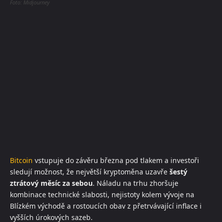
Foto: Midjourney
Bitcoin
vstupuje do závěru března pod tlakem a investoři
sledují možnost, že největší kryptoměna uzavře
šestý
ztrátový měsíc za sebou
. Náladu na trhu zhoršuje
kombinace technické slabosti, nejistoty kolem vývoje na
Blízkém východě a rostoucích obav z přetrvávající inflace i
vyšších úrokových sazeb.