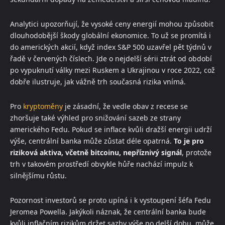
Analytici upozorňují, že vysoké ceny energií mohou způsobit
dlouhodobější škody globální ekonomice. To už se promítá i
do amerických akcií, když index S&P 500 uzavřel pět týdnů v
řadě v červených číslech. Jde o nejdelší sérii ztrát od období
po vypuknutí války mezi Ruskem a Ukrajinou v roce 2022, což
dobře ilustruje, jak vážně trh současná rizika vnímá.
Pro
kryptoměny
je zásadní, že vedle obav z recese se
zhoršuje také výhled pro snižování sazeb ze strany
amerického Fedu. Pokud se inflace kvůli dražší energii udrží
výše, centrální banka může zůstat déle opatrná.
To je pro
riziková aktiva, včetně bitcoinu, nepříznivý signál
, protože
trh v takovém prostředí obvykle hůře nachází impulz k
silnějšímu růstu.
Pozornost investorů se proto upíná i k vystoupení šéfa Fedu
Jeromea Powella. Jakýkoli náznak, že centrální banka bude
kvůli inflačním rizikům držet sazby výše po delší dobu, může