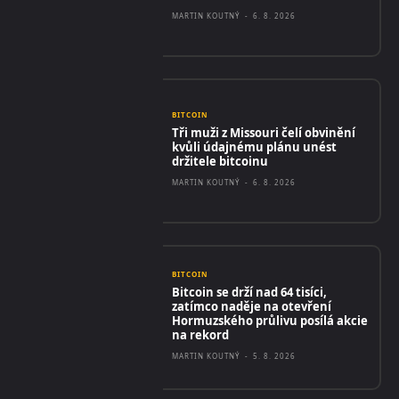
MARTIN KOUTNÝ
-
6. 8. 2026
BITCOIN
Tři muži z Missouri čelí obvinění
kvůli údajnému plánu unést
držitele bitcoinu
MARTIN KOUTNÝ
-
6. 8. 2026
BITCOIN
Bitcoin se drží nad 64 tisíci,
zatímco naděje na otevření
Hormuzského průlivu posílá akcie
na rekord
MARTIN KOUTNÝ
-
5. 8. 2026