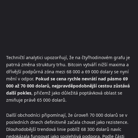
Techničtí analytici upozorňují, že na čtyřhodinovém grafu je
patrná změna struktury trhu. Bitcoin vytváří nižší maxima a
dřívější podpůrná zóna mezi 68 000 a 69 000 dolary se nyní
mění v odpor.
Pokud se cena rychle nevrátí nad pásmo 69
000 až 70 000 dolarů, nejpravděpodobnější cestou zůstává
další pokles
, přičemž jako důležitá poptávková oblast se
zmiňuje právě 65 000 dolarů.
Další obchodníci připomínají, že úroveň 70 000 dolarů se v
posledních dnech definitivně začala chovat jako rezistence.
Dlouhodobější trendová linie poblíž 68 300 dolarů navíc
nedokázala fungovat jako spolehlivá podpora. Podle části