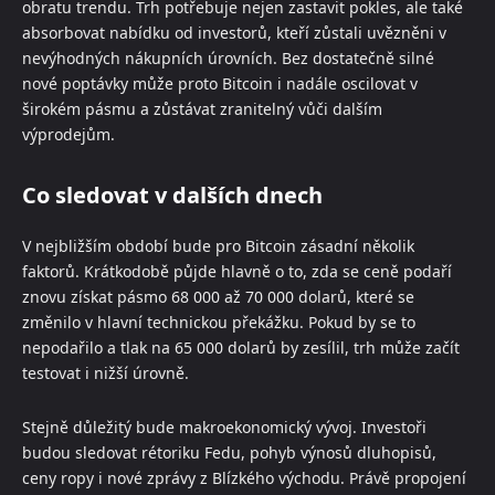
obratu trendu. Trh potřebuje nejen zastavit pokles, ale také
absorbovat nabídku od investorů, kteří zůstali uvězněni v
nevýhodných nákupních úrovních. Bez dostatečně silné
nové poptávky může proto Bitcoin i nadále oscilovat v
širokém pásmu a zůstávat zranitelný vůči dalším
výprodejům.
Co sledovat v dalších dnech
V nejbližším období bude pro Bitcoin zásadní několik
faktorů. Krátkodobě půjde hlavně o to, zda se ceně podaří
znovu získat pásmo 68 000 až 70 000 dolarů, které se
změnilo v hlavní technickou překážku. Pokud by se to
nepodařilo a tlak na 65 000 dolarů by zesílil, trh může začít
testovat i nižší úrovně.
Stejně důležitý bude makroekonomický vývoj. Investoři
budou sledovat rétoriku Fedu, pohyb výnosů dluhopisů,
ceny ropy i nové zprávy z Blízkého východu. Právě propojení