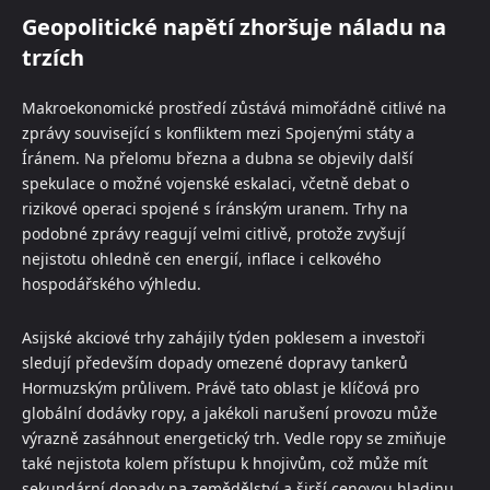
Geopolitické napětí zhoršuje náladu na
trzích
Makroekonomické prostředí zůstává mimořádně citlivé na
zprávy související s konfliktem mezi Spojenými státy a
Íránem. Na přelomu března a dubna se objevily další
spekulace o možné vojenské eskalaci, včetně debat o
rizikové operaci spojené s íránským uranem. Trhy na
podobné zprávy reagují velmi citlivě, protože zvyšují
nejistotu ohledně cen energií, inflace i celkového
hospodářského výhledu.
Asijské akciové trhy zahájily týden poklesem a investoři
sledují především dopady omezené dopravy tankerů
Hormuzským průlivem. Právě tato oblast je klíčová pro
globální dodávky ropy, a jakékoli narušení provozu může
výrazně zasáhnout energetický trh. Vedle ropy se zmiňuje
také nejistota kolem přístupu k hnojivům, což může mít
sekundární dopady na zemědělství a širší cenovou hladinu.