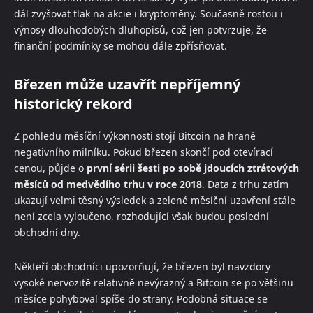
dál zvyšovat tlak na akcie i kryptoměny. Současně rostou i
výnosy dlouhodobých dluhopisů, což jen potvrzuje, že
finanční podmínky se mohou dále zpřísňovat.
Březen může uzavřít nepříjemný
historický rekord
Z pohledu měsíční výkonnosti stojí Bitcoin na hraně
negativního milníku. Pokud březen skončí pod otevírací
cenou, půjde o
první sérii šesti po sobě jdoucích ztrátových
měsíců od medvědího trhu v roce 2018
. Data z trhu zatím
ukazují velmi těsný výsledek a zelené měsíční uzavření stále
není zcela vyloučeno, rozhodující však budou poslední
obchodní dny.
Někteří obchodníci upozorňují, že březen byl navzdory
vysoké nervozitě relativně nevýrazný a Bitcoin se po většinu
měsíce pohyboval spíše do strany. Podobná situace se