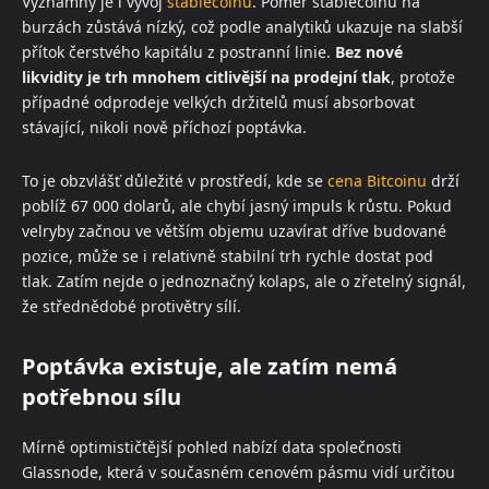
Významný je i vývoj
stablecoinů
. Poměr stablecoinů na
burzách zůstává nízký, což podle analytiků ukazuje na slabší
přítok čerstvého kapitálu z postranní linie.
Bez nové
likvidity je trh mnohem citlivější na prodejní tlak
, protože
případné odprodeje velkých držitelů musí absorbovat
stávající, nikoli nově příchozí poptávka.
To je obzvlášť důležité v prostředí, kde se
cena Bitcoinu
drží
poblíž 67 000 dolarů, ale chybí jasný impuls k růstu. Pokud
velryby začnou ve větším objemu uzavírat dříve budované
pozice, může se i relativně stabilní trh rychle dostat pod
tlak. Zatím nejde o jednoznačný kolaps, ale o zřetelný signál,
že střednědobé protivětry sílí.
Poptávka existuje, ale zatím nemá
potřebnou sílu
Mírně optimističtější pohled nabízí data společnosti
Glassnode, která v současném cenovém pásmu vidí určitou