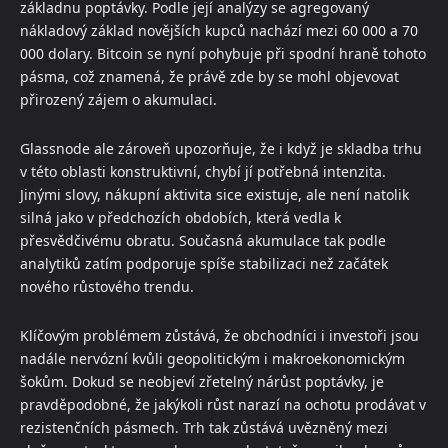
základnu poptávky. Podle její analýzy se agregovaný
nákladový základ novějších kupců nachází mezi 60 000 a 70
000 dolary. Bitcoin se nyní pohybuje při spodní hraně tohoto
pásma, což znamená, že právě zde by se mohl objevovat
přirozený zájem o akumulaci.
Glassnode ale zároveň upozorňuje, že i když je skladba trhu
v této oblasti konstruktivní, chybí jí potřebná intenzita.
Jinými slovy, nákupní aktivita sice existuje, ale není natolik
silná jako v předchozích obdobích, která vedla k
přesvědčivému obratu. Současná akumulace tak podle
analytiků zatím podporuje spíše stabilizaci než začátek
nového růstového trendu.
Klíčovým problémem zůstává, že obchodníci i investoři jsou
nadále nervózní kvůli geopolitickým i makroekonomickým
šokům. Dokud se neobjeví zřetelný nárůst poptávky, je
pravděpodobné, že jakýkoli růst narazí na ochotu prodávat v
rezistenčních pásmech. Trh tak zůstává uvězněný mezi