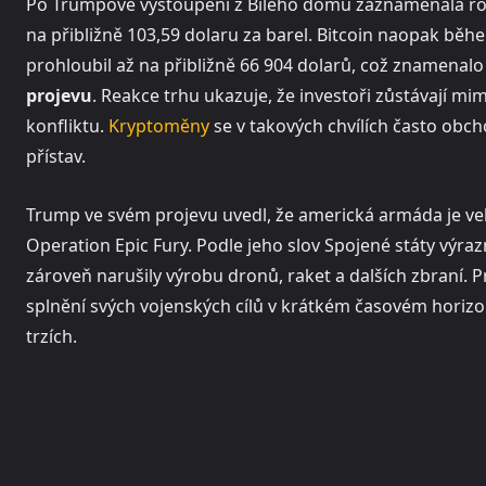
Po Trumpově vystoupení z Bílého domu zaznamenala rop
na přibližně 103,59 dolaru za barel. Bitcoin naopak běh
prohloubil až na přibližně 66 904 dolarů, což znamenalo
projevu
. Reakce trhu ukazuje, že investoři zůstávají mim
konfliktu.
Kryptoměny
se v takových chvílích často obch
přístav.
Trump ve svém projevu uvedl, že americká armáda je ve
Operation Epic Fury. Podle jeho slov Spojené státy výraz
zároveň narušily výrobu dronů, raket a dalších zbraní. P
splnění svých vojenských cílů v krátkém časovém horizon
trzích.