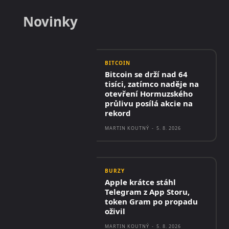
Novinky
BITCOIN
Bitcoin se drží nad 64
tisíci, zatímco naděje na
otevření Hormuzského
průlivu posílá akcie na
rekord
MARTIN KOUTNÝ
-
5. 8. 2026
BURZY
Apple krátce stáhl
Telegram z App Storu,
token Gram po propadu
oživil
MARTIN KOUTNÝ
-
5. 8. 2026