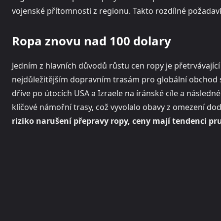
vojenské přítomnosti z regionu. Takto rozdílné požadavk
Ropa znovu nad 100 dolary
Jedním z hlavních důvodů růstu cen ropy je přetrvávajíc
nejdůležitějším dopravním trasám pro globální obchod s
dříve po útocích USA a Izraele na íránské cíle a následné
klíčové námořní trasy, což vyvolalo obavy z omezení do
riziko narušení přepravy ropy, ceny mají tendenci pr