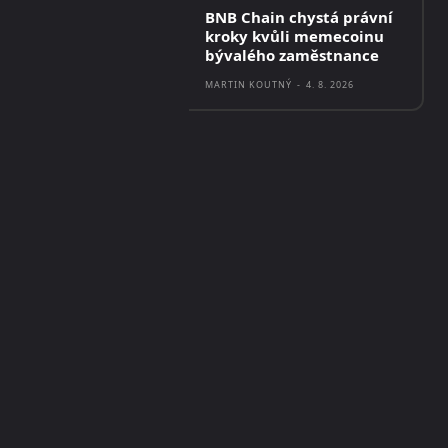
BNB Chain chystá právní
kroky kvůli memecoinu
bývalého zaměstnance
MARTIN KOUTNÝ
-
4. 8. 2026