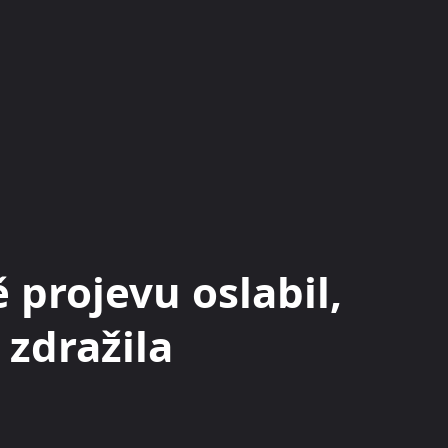
KRYPTOMĚNY
BURZY
RADY A TIPY
 projevu oslabil,
zdražila