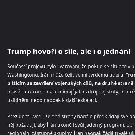
Trump hovoří o síle, ale i o jednání
Součástí projevu bylo i varování, že pokud se situace v 
Washingtonu, Írán může čelit velmi tvrdému úderu.
Tru
blížícím se završení vojenských cílů, na druhé straně
právě tuto kombinaci vnímají jako zdroj nejistoty, proto
uklidnění, nebo naopak k další eskalaci.
Prezident uvedl, že obě strany nadále předkládají své p
něj požadují, aby Írán ukončil svůj jaderný program, o
regionální zástupné skupiny. Írán naopak žádá trvalé u