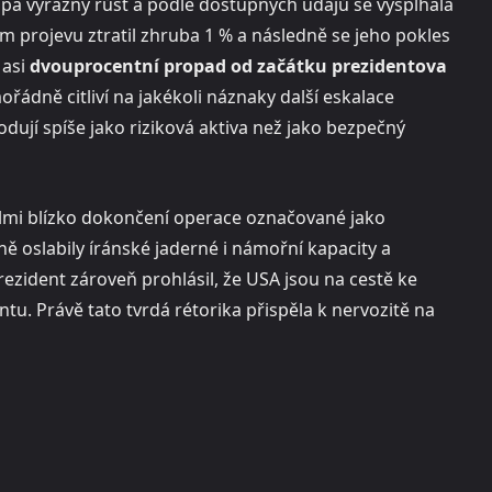
a výrazný růst a podle dostupných údajů se vyšplhala
em projevu ztratil zhruba 1 % a následně se jeho pokles
 asi
dvouprocentní propad od začátku prezidentova
ořádně citliví na jakékoli náznaky další eskalace
odují spíše jako riziková aktiva než jako bezpečný
lmi blízko dokončení operace označované jako
ně oslabily íránské jaderné i námořní kapacity a
rezident zároveň prohlásil, že USA jsou na cestě ke
tu. Právě tato tvrdá rétorika přispěla k nervozitě na