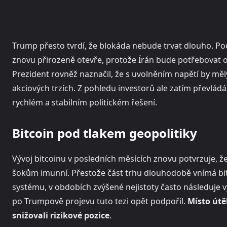
Trump přesto tvrdí, že blokáda nebude trvat dlouho. Pod
znovu přirozeně otevře, protože Írán bude potřebovat o
Prezident rovněž naznačil, že s uvolněním napětí by měl
akciových trzích. Z pohledu investorů ale zatím převlád
rychlém a stabilním politickém řešení.
Bitcoin pod tlakem geopolitiky
Vývoj bitcoinu v posledních měsících znovu potvrzuje, ž
šokům imunní. Přestože část trhu dlouhodobě vnímá bit
systému, v obdobích zvýšené nejistoty často následuje
po Trumpově projevu tuto tezi opět podpořil.
Místo útě
snižovali rizikové pozice
.