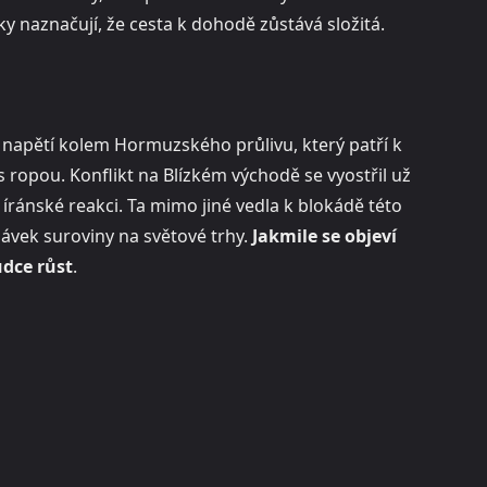
y naznačují, že cesta k dohodě zůstává složitá.
í napětí kolem Hormuzského průlivu, který patří k
 ropou. Konflikt na Blízkém východě se vyostřil už
 íránské reakci. Ta mimo jiné vedla k blokádě této
dávek suroviny na světové trhy.
Jakmile se objeví
udce růst
.