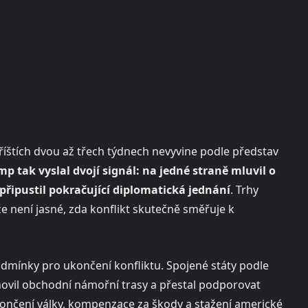
příštích dvou až třech týdnech nevyvine podle představ
mp tak vyslal dvojí signál: na jedné straně mluvil o
 připustil pokračující diplomatická jednání
. Trhy
že není jasné, zda konflikt skutečně směřuje k
odmínky pro ukončení konfliktu. Spojené státy podle
bnovil obchodní námořní trasy a přestal podporovat
končení války, kompenzace za škody a stažení americké