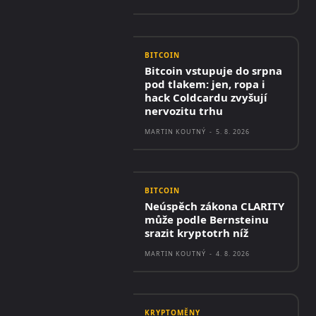
BITCOIN
Bitcoin vstupuje do srpna
pod tlakem: jen, ropa i
hack Coldcardu zvyšují
nervozitu trhu
MARTIN KOUTNÝ
-
5. 8. 2026
BITCOIN
Neúspěch zákona CLARITY
může podle Bernsteinu
srazit kryptotrh níž
MARTIN KOUTNÝ
-
4. 8. 2026
KRYPTOMĚNY