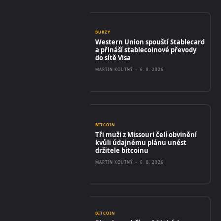
BURZY
Western Union spouští Stablecard
a přináší stablecoinové převody
do sítě Visa
MARTIN KOUTNÝ
-
6. 8. 2026
BITCOIN
Tři muži z Missouri čelí obvinění
kvůli údajnému plánu unést
držitele bitcoinu
MARTIN KOUTNÝ
-
6. 8. 2026
BITCOIN