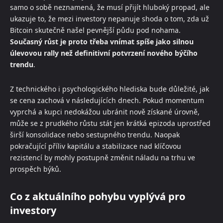
samo o sobě neznamená, že musí přijít hluboký propad, ale
ukazuje to, že mezi investory nepanuje shoda o tom, zda už
Bitcoin skutečně našel pevnější půdu pod nohama.
Současný růst je proto třeba vnímat spíše jako silnou
úlevovou rally než definitivní potvrzení nového býčího
trendu
.
Z technického i psychologického hlediska bude důležité, jak
se cena zachová v následujících dnech. Pokud momentum
vyprchá a kupci nedokážou ubránit nově získané úrovně,
může se z prudkého růstu stát jen krátká epizoda uprostřed
širší konsolidace nebo sestupného trendu. Naopak
pokračující příliv kapitálu a stabilizace nad klíčovou
rezistencí by mohly postupně změnit náladu na trhu ve
prospěch býků.
Co z aktuálního pohybu vyplývá pro
investory