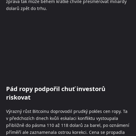
zpráva tak může během krátké chvíle přesměrovat miliardy
dolarů zpět do trhu.
Pád ropy podpořil chuť investorů
riskovat
Výrazný růst Bitcoinu doprovodil prudký pokles cen ropy. Ta
v předchozích dnech kvůli eskalaci konfliktu vystoupala
přibližně do pásma 110 až 118 dolarů za barel, po oznámení
příměří ale zaznamenala ostrou korekci. Cena se propadla