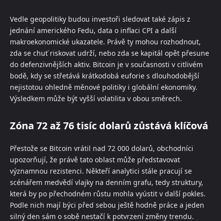
Vedle geopolitiky budou investoři sledovat také zápis z
jednání amerického Fedu, data o inflaci CPI a další
makroekonomické ukazatele. Právě ty mohou rozhodnout,
zda se chuť riskovat udrží, nebo zda se kapitál opět přesune
do defenzivnějších aktiv. Bitcoin je v současnosti v citlivém
bodě, kdy se střetává krátkodobá euforie s dlouhodobější
nejistotou ohledně měnové politiky i globální ekonomiky.
Výsledkem může být vyšší volatilita v obou směrech.
Zóna 72 až 76 tisíc dolarů zůstává klíčová
Přestože se Bitcoin vrátil nad 72 000 dolarů, obchodníci
upozorňují, že právě tato oblast může představovat
významnou rezistenci. Někteří analytici stále pracují se
scénářem medvědí vlajky na denním grafu, tedy struktury,
která by po přechodném růstu mohla vyústit v další pokles.
Podle nich mají býci před sebou ještě hodně práce a jeden
silný den sám o sobě nestačí k potvrzení změny trendu.