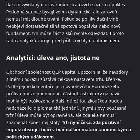
tlakem vyvolaným uzavíráním ztrátových sázek na pokles.
Podobné situace bývají velmi dynamické, ale zároveň
nemusí mít dlouhé trvání. Pokud se po likvidační vlně
neobjeví dostatečně silná spotová poptávka nebo nový
fundament, trh může část zisků rychle odevzdat. I proto
řada analytiků varuje před příliš rychlým optimismem.
Analytici: úleva ano, jistota ne
Obchodní společnost QCP Capital upozornila, že navzdory
silnému odrazu zůstává celkové nastavení trhu křehké.
Podle jejího komentáře je znovuotevření Hormuzského
průlivu pouze podmíněné, část infrastruktury už navíc
mohla být poškozena a další důležitou zkouškou budou
nadcházející diplomatická jednání. Jinými slovy, současná
tržní úleva může být oprávněná, ale zdaleka nemusí
znamenat konec nejistoty.
Trh nyní čeká, zda pozitivní
impulz obstojí i tváří v tvář dalším makroekonomickým a
politickým událostem
.