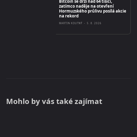
Bitcoin se drží nad 64 tisíci,
zatímco naděje na otevření
Hormuzského průlivu posílá akcie
na rekord
MARTIN KOUTNÝ
-
5. 8. 2026
Mohlo by vás také zajímat