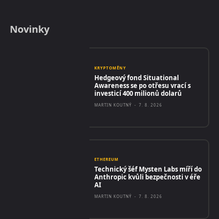
Novinky
KRYPTOMĚNY
Hedgeový fond Situational
Awareness se po otřesu vrací s
investicí 400 milionů dolarů
MARTIN KOUTNÝ
-
7. 8. 2026
ETHEREUM
Technický šéf Mysten Labs míří do
Anthropic kvůli bezpečnosti v éře
AI
MARTIN KOUTNÝ
-
7. 8. 2026