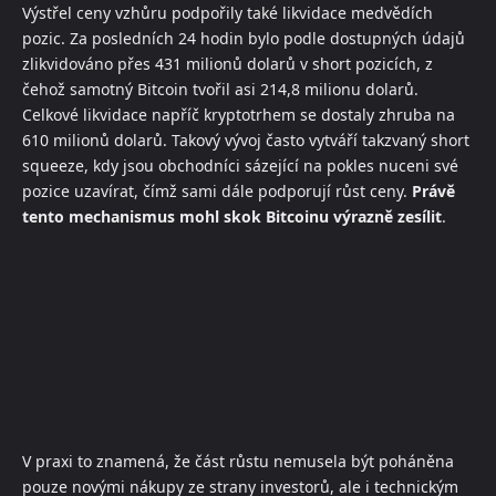
Výstřel ceny vzhůru podpořily také likvidace medvědích
pozic. Za posledních 24 hodin bylo podle dostupných údajů
zlikvidováno přes 431 milionů dolarů v short pozicích, z
čehož samotný Bitcoin tvořil asi 214,8 milionu dolarů.
Celkové likvidace napříč kryptotrhem se dostaly zhruba na
610 milionů dolarů. Takový vývoj často vytváří takzvaný short
squeeze, kdy jsou obchodníci sázející na pokles nuceni své
pozice uzavírat, čímž sami dále podporují růst ceny.
Právě
tento mechanismus mohl skok Bitcoinu výrazně zesílit
.
V praxi to znamená, že část růstu nemusela být poháněna
pouze novými nákupy ze strany investorů, ale i technickým