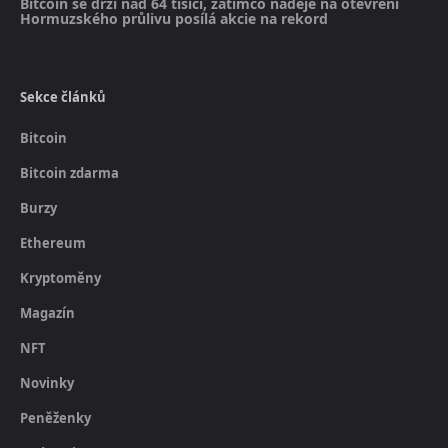
Bitcoin se drží nad 64 tisíci, zatímco naděje na otevření
Hormuzského průlivu posílá akcie na rekord
Sekce článků
Bitcoin
Bitcoin zdarma
Burzy
Ethereum
Kryptoměny
Magazín
NFT
Novinky
Peněženky