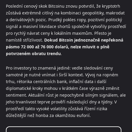
Poslední cenový skok Bitcoinu znovu potvrdil, že kryptotrh
zůstává extrémně citlivý na kombinaci geopolitiky, makrodat
a derivátových pozic. Prudký pokles ropy, pozitivní politický
signál a masivní likvidace shortů společně vytvořily prostředí
pro rychlý návrat ceny k lokálním maximům. Přesto je
namístě střízlivost.
Dokud Bitcoin jednoznačně nepřekoná
pásmo 72 000 až 76 000 dolarů, nelze mluvit o plně
potvrzeném obratu trendu
.
Pro investory to znamená jediné: vedle sledování ceny
samotné je nutné vnímat i širší kontext. Vývoj na ropném
trhu, rétorika centrálních bank, inflační data i další
diplomatické kroky mohou v krátkém čase výrazně změnit
sentiment. Aktuální růst je nepochybně silným signálem, ale
jeho trvanlivost teprve prověří následující dny a týdny. V
prostředí takto vysoké volatility zůstává řízení rizika
důležitější než honba za okamžitou euforií.