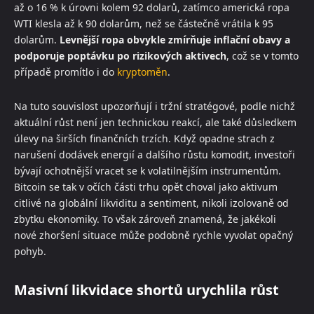
až o 16 % k úrovni kolem 92 dolarů, zatímco americká ropa
WTI klesla až k 90 dolarům, než se částečně vrátila k 95
dolarům.
Levnější ropa obvykle zmírňuje inflační obavy a
podporuje poptávku po rizikových aktivech
, což se v tomto
případě promítlo i do
kryptoměn
.
Na tuto souvislost upozorňují i tržní stratégové, podle nichž
aktuální růst není jen technickou reakcí, ale také důsledkem
úlevy na širších finančních trzích. Když opadne strach z
narušení dodávek energií a dalšího růstu komodit, investoři
bývají ochotnější vracet se k volatilnějším instrumentům.
Bitcoin se tak v očích části trhu opět choval jako aktivum
citlivé na globální likviditu a sentiment, nikoli izolovaně od
zbytku ekonomiky. To však zároveň znamená, že jakékoli
nové zhoršení situace může podobně rychle vyvolat opačný
pohyb.
Masivní likvidace shortů urychlila růst