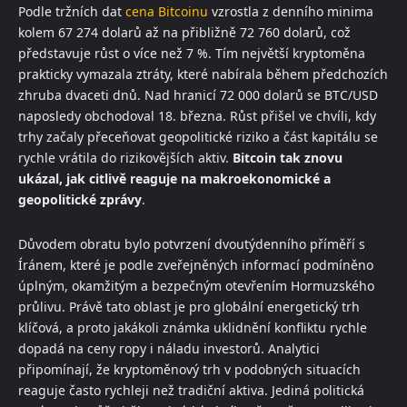
Podle tržních dat
cena Bitcoinu
vzrostla z denního minima
kolem 67 274 dolarů až na přibližně 72 760 dolarů, což
představuje růst o více než 7 %. Tím největší kryptoměna
prakticky vymazala ztráty, které nabírala během předchozích
zhruba dvaceti dnů. Nad hranicí 72 000 dolarů se BTC/USD
naposledy obchodoval 18. března. Růst přišel ve chvíli, kdy
trhy začaly přeceňovat geopolitické riziko a část kapitálu se
rychle vrátila do rizikovějších aktiv.
Bitcoin tak znovu
ukázal, jak citlivě reaguje na makroekonomické a
geopolitické zprávy
.
Důvodem obratu bylo potvrzení dvoutýdenního příměří s
Íránem, které je podle zveřejněných informací podmíněno
úplným, okamžitým a bezpečným otevřením Hormuzského
průlivu. Právě tato oblast je pro globální energetický trh
klíčová, a proto jakákoli známka uklidnění konfliktu rychle
dopadá na ceny ropy i náladu investorů. Analytici
připomínají, že kryptoměnový trh v podobných situacích
reaguje často rychleji než tradiční aktiva. Jediná politická