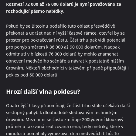
Rozmezí 72 000 až 76 000 dolarů je nyní považováno za
rozhodující pásmo nabídky
.
Pokud by se Bitcoinu podařilo tuto oblast přesvědčivě
překonat a udržet nad ní vyšší časové rámce, otevřel by se
prostor pro pokračování růstu. Část trhu pak vidí potenciál
pro pohyb směrem k 86 000 až 90 000 dolarům. Naopak
odmítnutí v blízkosti 76 000 dolarů by mohlo znamenat
obnovení medvědího scénáře a návrat k podstatně nižším
úrovním. Někteří obchodníci v takovém případě připouštějí i
pokles pod 60 000 dolarů.
Hrozí další vlna poklesu?
Opatrnější hlasy připomínají, že část trhu stále očekává další
sestupný pohyb k dlouhodobě sledovaným technickým
úrovním. Mezi nimi se často zmiňuje 200týdenní klouzavý
průměr a takzvaná realizovaná cena, tedy metriky, které v
minulosti pomáhaly vymezovat dna medvědích trhů. To