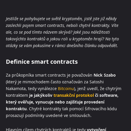
Jestliže se pohybujete ve světě kryptoměn, jistě jste již někdy
zaslechli pojem smart contracts, neboli chytré kontrakty. Víte
ale, co se pod tímto názvem skrývá? Jaké jsou náležitosti
takovýchto kontraktů a jakou roli u kryptoměn hrají? Na tyto
otázky se vám pokusíme v rámci dnešního článku odpovědět.
Definice smart contracts
Za průkopníka smart contracts je považován
Nick Szabo
(který je mimochodem často označován za Satoshi
Nakamota, tedy vynálezce
Bitcoinu
), jenž uvedl, že chytrým
kontraktem
je jakýkoliv
transakční protokol
či software,
který ověřuje, vynucuje nebo zajišťuje provedení
kontraktu
. Chytré kontrakty tak pomocí šifrovacího kódu
prosazují podmínky uvedené ve smlouvách.
Hlavním cílem chytrých kontraktů je tedy
vytvoření