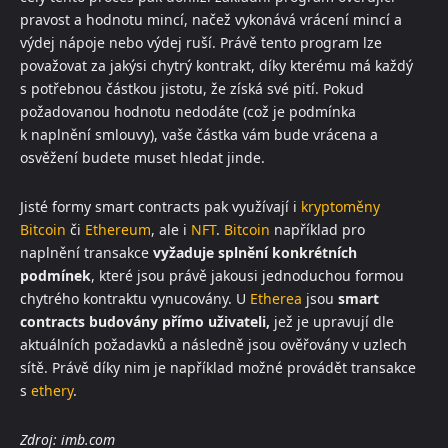
pravost a hodnotu mincí, načež vykonává vrácení mincí a
výdej nápoje nebo výdej ruší. Právě tento program lze
považovat za jakýsi chytrý kontrakt, díky kterému má každý
s potřebnou částkou jistotu, že získá své pití. Pokud
požadovanou hodnotu nedodáte (což je podmínka
k naplnění smlouvy), vaše částka vám bude vrácena a
osvěžení budete muset hledat jinde.
Jisté formy smart contracts pak využívají i
kryptoměny
Bitcoin
či
Ethereum
, ale i
NFT
.
Bitcoin
například pro
naplnění transakce
vyžaduje splnění konkrétních
podmínek
, které jsou právě jakousi jednoduchou formou
chytrého kontraktu vynucovány. U
Etherea
jsou
smart
contracts budovány přímo uživateli,
jež je upravují dle
aktuálních požadavků a následně jsou ověřovány v uzlech
sítě. Právě díky nim je například možné provádět transakce
s
ethery
.
Zdroj: imb.com