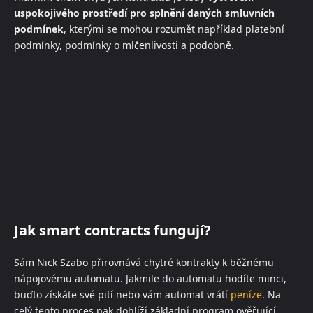
uspokojivého prostředí pro splnění daných smluvních
podmínek
, kterými se mohou rozumět například platební
podmínky, podmínky o mlčenlivosti a podobně.
Jak smart contracts fungují?
Sám Nick Szabo přirovnává chytré kontrakty k běžnému
nápojovému automatu. Jakmile do automatu hodíte minci,
buďto získáte své pití nebo vám automat vrátí
peníze
. Na
celý tento proces pak dohlíží základní program ověřující