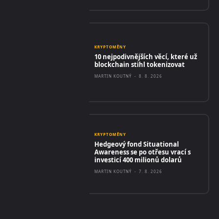
KRYPTOMĚNY
10 nejpodivnějších věcí, které už
blockchain stihl tokenizovat
MARTIN KOUTNÝ
-
8. 8. 2026
KRYPTOMĚNY
Hedgeový fond Situational
Awareness se po otřesu vrací s
investicí 400 milionů dolarů
MARTIN KOUTNÝ
-
7. 8. 2026