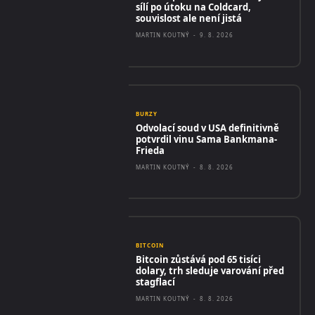
sílí po útoku na Coldcard,
souvislost ale není jistá
MARTIN KOUTNÝ
-
9. 8. 2026
BURZY
Odvolací soud v USA definitivně
potvrdil vinu Sama Bankmana-
Frieda
MARTIN KOUTNÝ
-
8. 8. 2026
BITCOIN
Bitcoin zůstává pod 65 tisíci
dolary, trh sleduje varování před
stagflací
MARTIN KOUTNÝ
-
8. 8. 2026