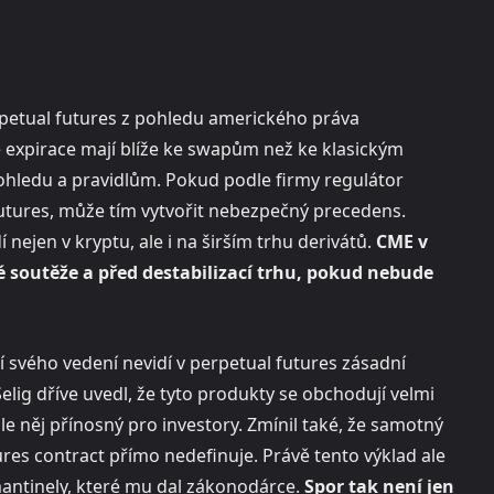
erpetual futures z pohledu amerického práva
é expirace mají blíže ke swapům než ke klasickým
ohledu a pravidlům. Pokud podle firmy regulátor
futures, může tím vytvořit nebezpečný precedens.
ejen v kryptu, ale i na širším trhu derivátů.
CME v
 soutěže a před destabilizací trhu, pokud nebude
í svého vedení nevidí v perpetual futures zásadní
lig dříve uvedl, že tyto produkty se obchodují velmi
le něj přínosný pro investory. Zmínil také, že samotný
es contract přímo nedefinuje. Právě tento výklad ale
mantinely, které mu dal zákonodárce.
Spor tak není jen