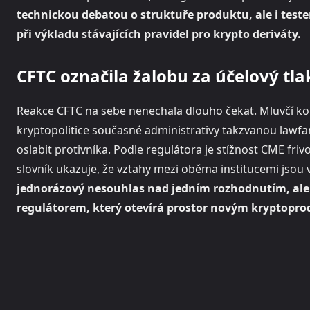
technickou debatou o struktuře produktu, ale i test
při výkladu stávajících pravidel pro krypto deriváty.
CFTC označila žalobu za účelový tla
Reakce CFTC na sebe nenechala dlouho čekat. Mluvčí kom
kryptopolitice současné administrativy takzvanou lawfa
oslabit protivníka. Podle regulátora je stížnost CME friv
slovník ukazuje, že vztahy mezi oběma institucemi jsou
jednorázový nesouhlas nad jedním rozhodnutím, ale 
regulátorem, který otevírá prostor novým kryptopr