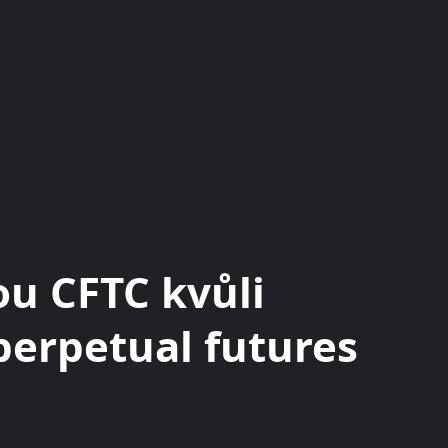
KRYPTOMĚNY
BURZY
RADY A TIPY
u CFTC kvůli
perpetual futures