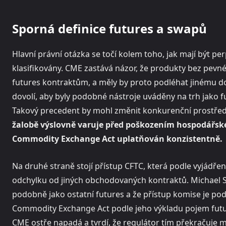
Sporná definice futures a swapů
Hlavní právní otázka se točí kolem toho, jak mají být p
klasifikovány. CME zastává názor, že produkty bez pevn
futures kontraktům, a měly by proto podléhat jinému d
dovolí, aby byly podobné nástroje uváděny na trh jako 
Takový precedent by mohl změnit konkurenční prostředí n
žalobě výslovně varuje před poškozením hospodářské
Commodity Exchange Act uplatňován konzistentně.
Na druhé straně stojí přístup CFTC, která podle vyjádřen
odchylku od jiných obchodovaných kontraktů. Michael Se
podobně jako ostatní futures a že přístup komise je pod
Commodity Exchange Act podle jeho výkladu pojem futur
CME ostře napadá a tvrdí, že regulátor tím překračuje 