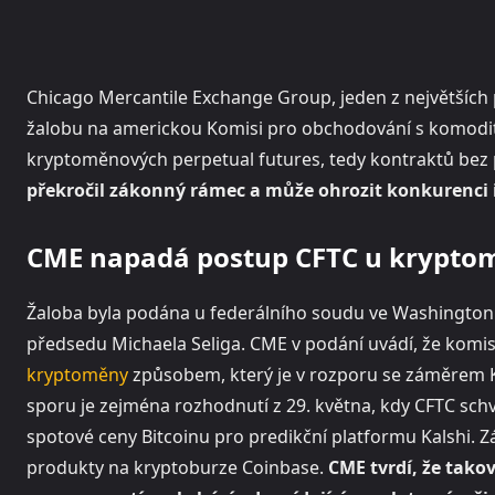
Chicago Mercantile Exchange Group, jeden z největších 
žalobu na americkou Komisi pro obchodování s komoditn
kryptoměnových perpetual futures, tedy kontraktů bez
překročil zákonný rámec a může ohrozit konkurenci i 
CME napadá postup CFTC u krypto
Žaloba byla podána u federálního soudu ve Washingtonu, 
předsedu Michaela Seliga. CME v podání uvádí, že komis
kryptoměny
způsobem, který je v rozporu se záměrem K
sporu je zejména rozhodnutí z 29. května, kdy CFTC sch
spotové ceny Bitcoinu pro predikční platformu Kalshi. 
produkty na kryptoburze Coinbase.
CME tvrdí, že tako