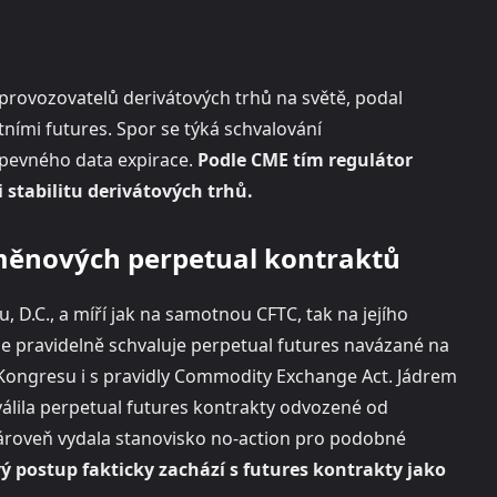
provozovatelů derivátových trhů na světě, podal
ími futures. Spor se týká schvalování
 pevného data expirace.
Podle CME tím regulátor
stabilitu derivátových trhů.
měnových perpetual kontraktů
D.C., a míří jak na samotnou CFTC, tak na jejího
e pravidelně schvaluje perpetual futures navázané na
ongresu i s pravidly Commodity Exchange Act. Jádrem
válila perpetual futures kontrakty odvozené od
Zároveň vydala stanovisko no-action pro podobné
vý postup fakticky zachází s futures kontrakty jako