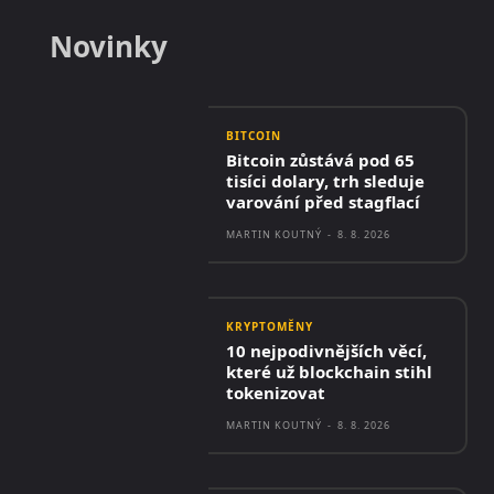
Novinky
BITCOIN
Bitcoin zůstává pod 65
tisíci dolary, trh sleduje
varování před stagflací
MARTIN KOUTNÝ
-
8. 8. 2026
KRYPTOMĚNY
10 nejpodivnějších věcí,
které už blockchain stihl
tokenizovat
MARTIN KOUTNÝ
-
8. 8. 2026