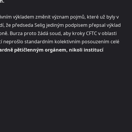
m.
vním výkladem změnit význam pojmů, které už byly v
ádí, že předseda Selig jediným podpisem přepsal výklad
ně. Burza proto žádá soud, aby kroky CFTC v oblasti
utí neprošlo standardním kolektivním posouzením celé
ardně pětičlenným orgánem, nikoli institucí