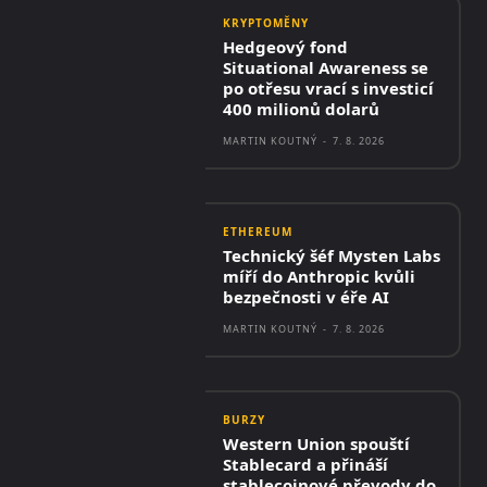
KRYPTOMĚNY
Hedgeový fond
Situational Awareness se
po otřesu vrací s investicí
400 milionů dolarů
MARTIN KOUTNÝ
-
7. 8. 2026
ETHEREUM
Technický šéf Mysten Labs
míří do Anthropic kvůli
bezpečnosti v éře AI
MARTIN KOUTNÝ
-
7. 8. 2026
BURZY
Western Union spouští
Stablecard a přináší
stablecoinové převody do