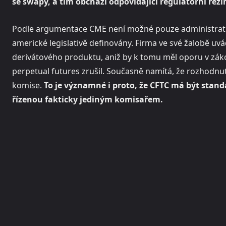
se swapy, a tím obchází odpovídající regulatorní reži
Podle argumentace CME není možné pouze administrati
americké legislativě definovány. Firma ve své žalobě uv
derivátového produktu, aniž by k tomu měl oporu v záko
perpetual futures zrušil. Současně namítá, že rozhodn
komise.
To je významné i proto, že CFTC má být stand
řízenou fakticky jediným komisařem.