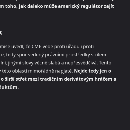
em toho, jak daleko může americký regulátor zajít
k
ise uvedl, že CME vede proti úřadu i proti
re, tedy spor vedený právními prostředky s cílem
olní, jinými slovy věcně slabá a nepřesvědčivá. Tento
 v této oblasti mimořádně napjaté.
Nejde tedy jen o
o širší střet mezi tradičním derivátovým hráčem a
oduktům.