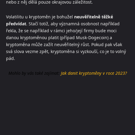
nebo z něj dělá pouze okrajovou záležitost.
Volatilitu u kryptoměn je bohužel
neuvěřitelně těžké
předvídat
. Stačí totiž, aby významná osobnost například
řekla, že se například v rámci jeho/její firmy bude moci
danou kryptoměnou platit (případ Musk-Dogecoin) a
kryptoměna může zažít neuvěřitelný růst. Pokud pak však
svá slova vezme zpět, kryptoměna si vyzkouší, co je to volný
pád.
Mohlo by vás také zajímat:
Jak danit kryptoměny v roce 2023?