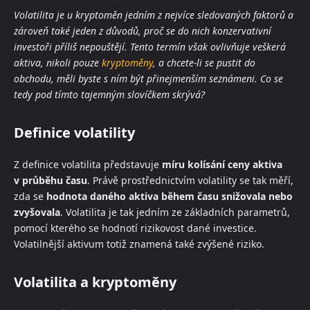
Volatilita je u kryptoměn jedním z nejvíce sledovaných faktorů a
zároveň také jeden z důvodů, proč se do nich konzervativní
investoři příliš nepouštějí. Tento termín však ovlivňuje veškerá
aktiva, nikoli pouze
kryptoměny
, a chcete-li se pustit do
obchodu, měli byste s ním být přinejmenším seznámeni. Co se
tedy pod tímto tajemným slovíčkem skrývá?
Definice volatility
Z definice volatilita představuje
míru kolísání ceny aktiva
v průběhu času
. Právě prostřednictvím volatility se tak měří,
zda se
hodnota daného aktiva během času snižovala nebo
zvyšovala
. Volatilita je tak jedním ze základních parametrů,
pomocí kterého se hodnotí rizikovost dané investice.
Volatilnější aktivum totiž znamená také zvýšené riziko.
Volatilita a kryptoměny