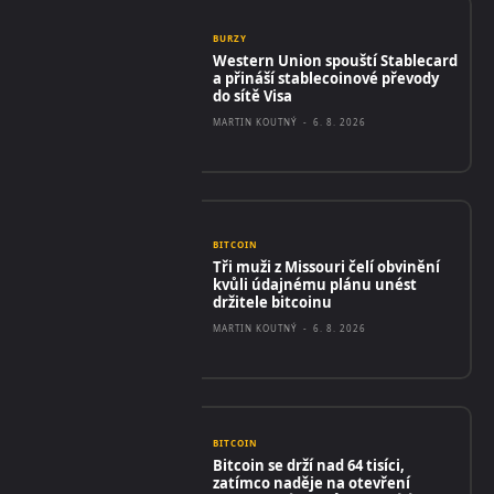
BURZY
Western Union spouští Stablecard
a přináší stablecoinové převody
do sítě Visa
MARTIN KOUTNÝ
-
6. 8. 2026
BITCOIN
Tři muži z Missouri čelí obvinění
kvůli údajnému plánu unést
držitele bitcoinu
MARTIN KOUTNÝ
-
6. 8. 2026
BITCOIN
Bitcoin se drží nad 64 tisíci,
zatímco naděje na otevření