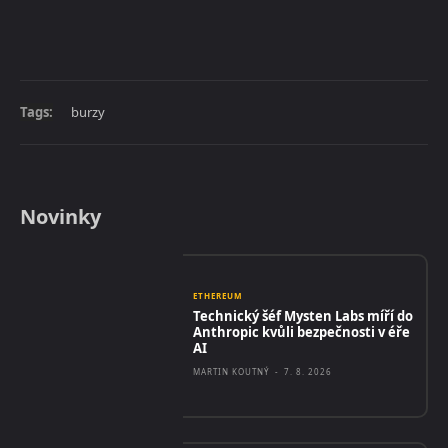
Tags:
burzy
Novinky
ETHEREUM
Technický šéf Mysten Labs míří do
Anthropic kvůli bezpečnosti v éře
AI
MARTIN KOUTNÝ
-
7. 8. 2026