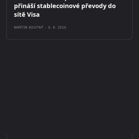
přináší stablecoinové převody do
sítě Visa
MARTIN KOUTNÝ
-
6. 8. 2026