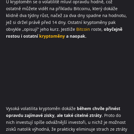
U kryptoměn se o volatilitě mluví opravdu hodně, což
ostatně můžete vidět na příkladu Bitcoinu, který dokáže
klidně dva týdny růst, načež za dva dny spadne na hodnotu,
jež si držel právě před 14 dny. Ostatní kryptoměny pak
obvykle „opisují“ jeho kurz. Jestliže
Bitcoin
roste,
obyčejně
rostou i ostatní
kryptoměny
a naopak.
Vysoká volatilita kryptoměn dokáže
během chvíle přinést
opravdu zajímavé zisky
,
ale také citelné ztráty
. Proto do
nich investují spíše odvážnější investoři, u nichž je možnost
zisků natolik výhodná, že prakticky eliminuje strach ze ztráty