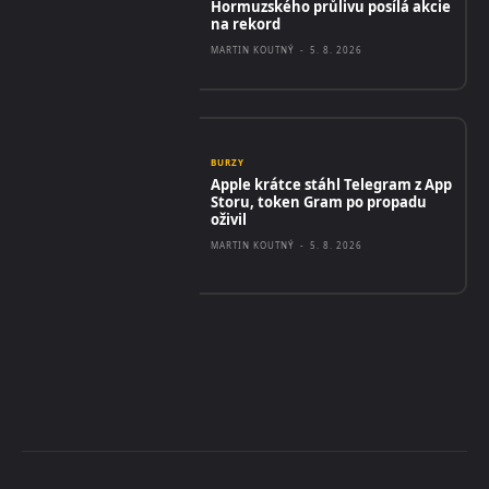
Hormuzského průlivu posílá akcie
na rekord
MARTIN KOUTNÝ
-
5. 8. 2026
BURZY
Apple krátce stáhl Telegram z App
Storu, token Gram po propadu
oživil
MARTIN KOUTNÝ
-
5. 8. 2026