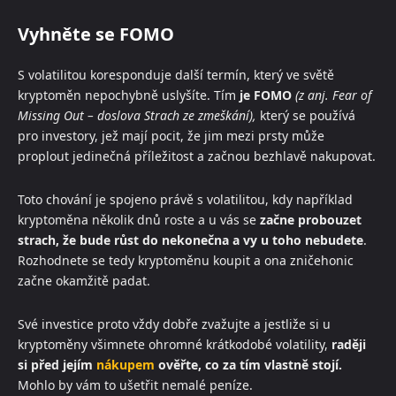
Vyhněte se FOMO
S volatilitou koresponduje další termín, který ve světě
kryptoměn nepochybně uslyšíte. Tím
je FOMO
(z anj. Fear of
Missing Out – doslova Strach ze zmeškání),
který se používá
pro investory, jež mají pocit, že jim mezi prsty může
proplout jedinečná příležitost a začnou bezhlavě nakupovat.
Toto chování je spojeno právě s volatilitou, kdy například
kryptoměna několik dnů roste a u vás se
začne probouzet
strach, že bude růst do nekonečna a vy u toho nebudete
.
Rozhodnete se tedy kryptoměnu koupit a ona zničehonic
začne okamžitě padat.
Své investice proto vždy dobře zvažujte a jestliže si u
kryptoměny všimnete ohromné krátkodobé volatility,
raději
si před jejím
nákupem
ověřte, co za tím vlastně stojí.
Mohlo by vám to ušetřit nemalé peníze.