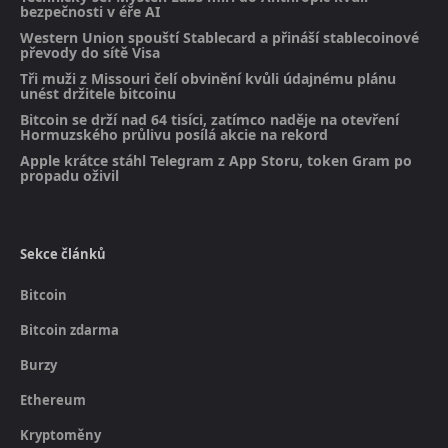
bezpečnosti v éře AI
Western Union spouští Stablecard a přináší stablecoinové
převody do sítě Visa
Tři muži z Missouri čelí obvinění kvůli údajnému plánu
unést držitele bitcoinu
Bitcoin se drží nad 64 tisíci, zatímco naděje na otevření
Hormuzského průlivu posílá akcie na rekord
Apple krátce stáhl Telegram z App Storu, token Gram po
propadu oživil
Sekce článků
Bitcoin
Bitcoin zdarma
Burzy
Ethereum
Kryptoměny