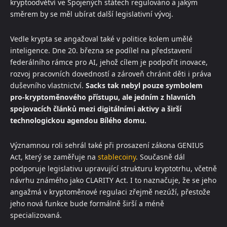
kryptoodvětví ve Spojených státech regulováno a jakým
směrem by se měl ubírat další legislativní vývoj.
Vedle krypta se angažoval také v politice kolem umělé
inteligence. Dne 20. března se podílel na představení
federálního rámce pro AI, jehož cílem je podpořit inovace,
rozvoj pracovních dovedností a zároveň chránit děti i práva
duševního vlastnictví.
Sacks tak nebyl pouze symbolem
pro-kryptoměnového přístupu, ale jedním z hlavních
spojovacích článků mezi digitálními aktivy a širší
technologickou agendou Bílého domu.
Významnou roli sehrál také při prosazení zákona GENIUS
Act, který se zaměřuje na
stablecoiny
. Současně dál
podporuje legislativu upravující strukturu kryptotrhu, včetně
návrhu známého jako CLARITY Act. I to naznačuje, že se jeho
angažmá v kryptoměnové regulaci zřejmě nezúží, přestože
jeho nová funkce bude formálně širší a méně
specializovaná.