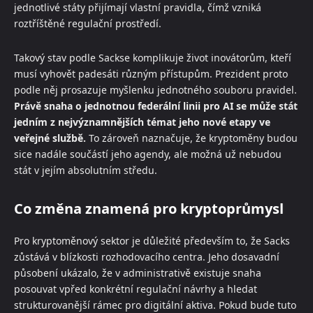
jednotlivé státy přijímají vlastní pravidla, čímž vzniká
roztříštěné regulační prostředí.
Takový stav podle Sackse komplikuje život inovátorům, kteří
musí vyhovět padesáti různým přístupům. Prezident proto
podle něj prosazuje myšlenku jednotného souboru pravidel.
Právě snaha o jednotnou federální linii pro AI se může stát
jedním z nejvýznamnějších témat jeho nové etapy ve
veřejné službě.
To zároveň naznačuje, že kryptoměny budou
sice nadále součástí jeho agendy, ale možná už nebudou
stát v jejím absolutním středu.
Co změna znamená pro kryptoprůmysl
Pro kryptoměnový sektor je důležité především to, že Sacks
zůstává v blízkosti rozhodovacího centra. Jeho dosavadní
působení ukázalo, že v administrativě existuje snaha
posouvat vpřed konkrétní regulační návrhy a hledat
strukturovanější rámec pro digitální aktiva. Pokud bude tuto