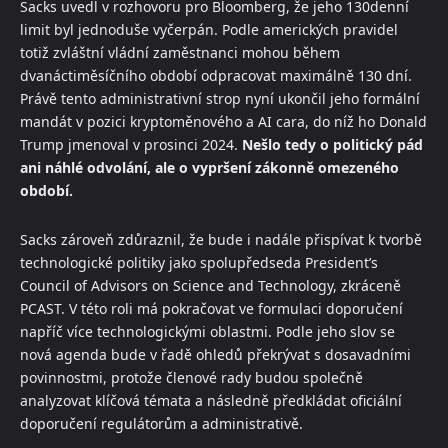
Sacks uvedl v rozhovoru pro Bloomberg, že jeho 130denní
limit byl jednoduše vyčerpán. Podle amerických pravidel
totiž zvláštní vládní zaměstnanci mohou během
dvanáctiměsíčního období odpracovat maximálně 130 dní.
Právě tento administrativní strop nyní ukončil jeho formální
mandát v pozici kryptoměnového a AI cara, do níž ho Donald
Trump jmenoval v prosinci 2024.
Nešlo tedy o politický pád
ani náhlé odvolání, ale o vypršení zákonně omezeného
období.
Sacks zároveň zdůraznil, že bude i nadále přispívat k tvorbě
technologické politiky jako spolupředseda President’s
Council of Advisors on Science and Technology, zkráceně
PCAST. V této roli má pokračovat ve formulaci doporučení
napříč více technologickými oblastmi. Podle jeho slov se
nová agenda bude v řadě ohledů překrývat s dosavadními
povinnostmi, protože členové rady budou společně
analyzovat klíčová témata a následně předkládat oficiální
doporučení regulátorům a administrativě.