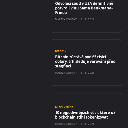
Odvolací soud v USA definitivně
potvrdil vinu Sama Bankmana-
Frieda
MARTIN KOUTNÝ
-
8. 8. 2026
BITCOIN
Bitcoin zůstává pod 65 tisíci
dolary, trh sleduje varování před
stagflací
MARTIN KOUTNÝ
-
8. 8. 2026
KRYPTOMĚNY
10 nejpodivnějších věcí, které už
blockchain stihl tokenizovat
MARTIN KOUTNÝ
-
8. 8. 2026