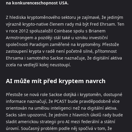
na konkurenceschopnost USA.
Z hlediska kryptoměnového sektoru je zajímavé, že jediným
výrazně krypto-native členem rady má být Fred Ehrsam. Ten
v roce 2012 spoluzaložil Coinbase spolu s Brianem
Armstrongem a později stál také u vzniku investiční
společnosti Paradigm zaměřené na kryptoměny. Přestože
zastoupení krypta v radě není početně silné, přítomnost
Ehrsama i samotného Sackse naznačuje, že digitální aktiva
zcela na vedlejší kolej neustoupí.
AI může mít před kryptem navrch
Přestože se nová role Sackse dotýká i kryptoměn, dostupné
informace naznačují, že PCAST bude pravděpodobně více
orientován na umělou inteligenci než na digitální aktiva.
Sacks sám upozornil, že jedním z hlavních úkolů rady bude
sladit americkou strategii pro AI mezi federální a státní
úrovní. Současný problém podle něj spočívá v tom, že