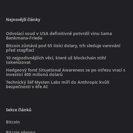
Nejnovější články
Odvolací soud v USA definitivně potvrdil vinu Sama
Bankmana-Frieda
Bitcoin zůstává pod 65 tisíci dolary, trh sleduje varování
před stagflací
10 nejpodivnějších věcí, které už blockchain stihl
tokenizovat
Hedgeový fond Situational Awareness se po otřesu vrací s
investicí 400 milionů dolarů
Technický šéf Mysten Labs míří do Anthropic kvůli
bezpečnosti v éře AI
Sekce článků
Bitcoin
Bitcoin zdarma