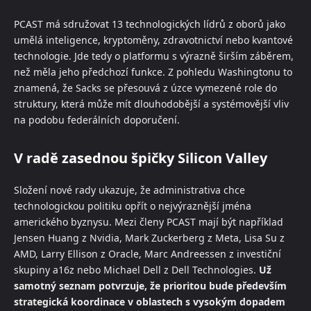
PCAST má sdružovat 13 technologických lídrů z oborů jako
umělá inteligence, kryptoměny, zdravotnictví nebo kvantové
technologie. Jde tedy o platformu s výrazně širším záběrem,
než měla jeho předchozí funkce. Z pohledu Washingtonu to
znamená, že Sacks se přesouvá z úzce vymezené role do
struktury, která může mít dlouhodobější a systémovější vliv
na podobu federálních doporučení.
V radě zasednou špičky Silicon Valley
Složení nové rady ukazuje, že administrativa chce
technologickou politiku opřít o nejvýraznější jména
amerického byznysu. Mezi členy PCAST mají být například
Jensen Huang z Nvidia, Mark Zuckerberg z Meta, Lisa Su z
AMD, Larry Ellison z Oracle, Marc Andreessen z investiční
skupiny a16z nebo Michael Dell z Dell Technologies.
Už
samotný seznam potvrzuje, že prioritou bude především
strategická koordinace v oblastech s vysokým dopadem