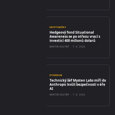
KRYPTOMĚNY
Hedgeový fond Situational
Awareness se po otřesu vrací s
investicí 400 milionů dolarů
MARTIN KOUTNÝ
-
7. 8. 2026
ETHEREUM
Technický šéf Mysten Labs míří do
Anthropic kvůli bezpečnosti v éře
AI
MARTIN KOUTNÝ
-
7. 8. 2026