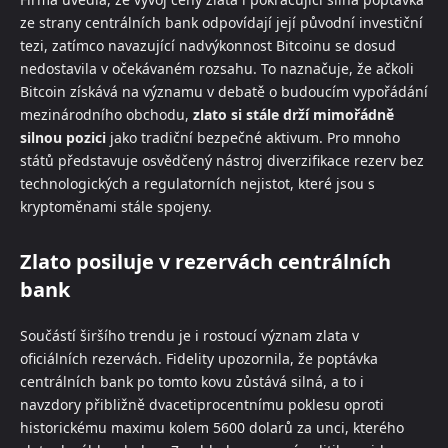
ze strany centrálních bank odpovídají její původní investiční
tezi, zatímco navazující nadvýkonnost Bitcoinu se dosud
nedostavila v očekávaném rozsahu. To naznačuje, že ačkoli
Bitcoin získává na významu v debatě o budoucím vypořádání
mezinárodního obchodu,
zlato si stále drží mimořádně
silnou pozici
jako tradiční bezpečné aktivum. Pro mnoho
států představuje osvědčený nástroj diverzifikace rezerv bez
technologických a regulatorních nejistot, které jsou s
kryptoměnami stále spojeny.
Zlato posiluje v rezervách centrálních
bank
Součástí širšího trendu je i rostoucí význam zlata v
oficiálních rezervách. Fidelity upozornila, že poptávka
centrálních bank po tomto kovu zůstává silná, a to i
navzdory přibližně dvacetiprocentnímu poklesu oproti
historickému maximu kolem 5600 dolarů za unci, kterého