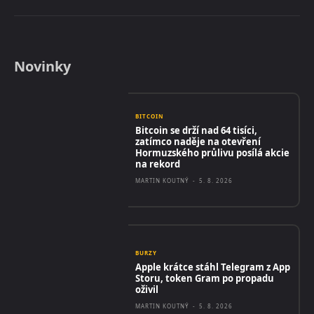
Novinky
BITCOIN
Bitcoin se drží nad 64 tisíci,
zatímco naděje na otevření
Hormuzského průlivu posílá akcie
na rekord
MARTIN KOUTNÝ
-
5. 8. 2026
BURZY
Apple krátce stáhl Telegram z App
Storu, token Gram po propadu
oživil
MARTIN KOUTNÝ
-
5. 8. 2026