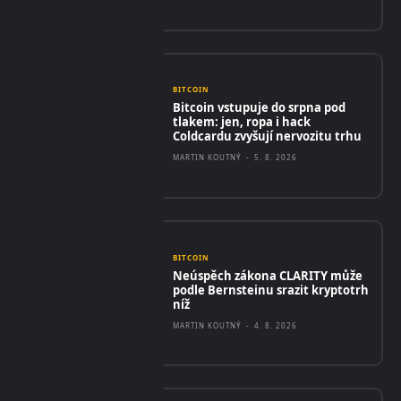
BITCOIN
Bitcoin vstupuje do srpna pod
tlakem: jen, ropa i hack
Coldcardu zvyšují nervozitu trhu
MARTIN KOUTNÝ
-
5. 8. 2026
BITCOIN
Neúspěch zákona CLARITY může
podle Bernsteinu srazit kryptotrh
níž
MARTIN KOUTNÝ
-
4. 8. 2026