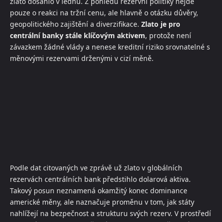
zlato dosáhlo v lednu. Z pohledu rezervní politiky nejde
pouze o reakci na tržní cenu, ale hlavně o otázku důvěry,
geopolitického zajištění a diverzifikace.
Zlato je pro
centrální banky stále klíčovým aktivem
, protože není
závazkem žádné vlády a nenese kreditní riziko srovnatelné s
měnovými rezervami drženými v cizí měně.
Podle dat citovaných ve zprávě už zlato v globálních
rezervách centrálních bank předstihlo dolarová aktiva.
Takový posun neznamená okamžitý konec dominance
americké měny, ale naznačuje proměnu v tom, jak státy
nahlížejí na bezpečnost a strukturu svých rezerv. V prostředí