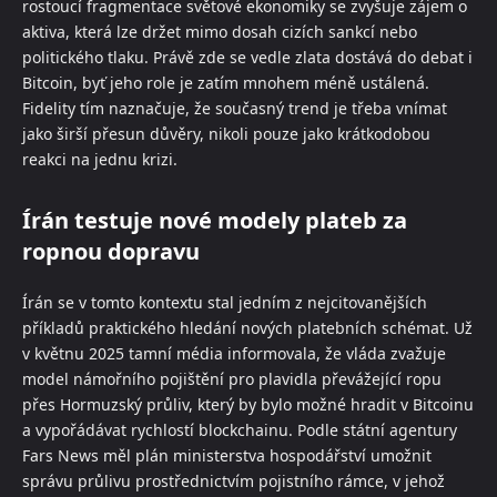
rostoucí fragmentace světové ekonomiky se zvyšuje zájem o
aktiva, která lze držet mimo dosah cizích sankcí nebo
politického tlaku. Právě zde se vedle zlata dostává do debat i
Bitcoin, byť jeho role je zatím mnohem méně ustálená.
Fidelity tím naznačuje, že současný trend je třeba vnímat
jako širší přesun důvěry, nikoli pouze jako krátkodobou
reakci na jednu krizi.
Írán testuje nové modely plateb za
ropnou dopravu
Írán se v tomto kontextu stal jedním z nejcitovanějších
příkladů praktického hledání nových platebních schémat. Už
v květnu 2025 tamní média informovala, že vláda zvažuje
model námořního pojištění pro plavidla převážející ropu
přes Hormuzský průliv, který by bylo možné hradit v Bitcoinu
a vypořádávat rychlostí blockchainu. Podle státní agentury
Fars News měl plán ministerstva hospodářství umožnit
správu průlivu prostřednictvím pojistního rámce, v jehož