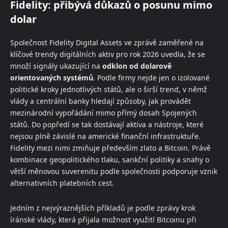
Fidelity: přibývá důkazů o posunu mimo
dolar
Společnost Fidelity Digital Assets ve zprávě zaměřené na
klíčové trendy digitálních aktiv pro rok 2026 uvedla, že se
množí signály ukazující na
odklon od dolarově
orientovaných systémů
. Podle firmy nejde jen o izolované
politické kroky jednotlivých států, ale o širší trend, v němž
vlády a centrální banky hledají způsoby, jak provádět
mezinárodní vypořádání mimo přímý dosah Spojených
států. Do popředí se tak dostávají aktiva a nástroje, které
nejsou plně závislé na americké finanční infrastruktuře.
Fidelity mezi nimi zmiňuje především zlato a Bitcoin. Právě
kombinace geopolitického tlaku, sankční politiky a snahy o
větší měnovou suverenitu podle společnosti podporuje vznik
alternativních platebních cest.
Jedním z nejvýraznějších příkladů je podle zprávy krok
íránské vlády, která přijala možnost využití Bitcoinu při