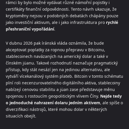
rámci by bylo možné vydávat různé námořní pojistky i
certifikáty finanční odpovědnosti. Tento návrh ukazuje, že
kryptoměny nejsou v podobných debatách chápány pouze
jako investiční aktivum, ale i jako infrastruktura pro
rychlé
přeshraniční vypořádání
.
V dubnu 2026 pak íránská vláda oznámila, že bude
akceptovat poplatky za ropnou přepravu v Bitcoinu,
stablecoinech navázaných na americký dolar a také v
čínském jüanu. Takové rozhodnutí naznačuje pragmatický
přístup, kdy stát nesází jen na jedinou alternativu, ale
vytváří vícekanálový systém plateb. Bitcoin v tomto schématu
plní roli necenzurovatelného digitálního aktiva, stablecoiny
nabízejí cenovou stabilitu a jüan zase představuje měnu
spojenou s rostoucím geopolitickým vlivem Číny.
Nejde tedy
o jednoduché nahrazení dolaru jedním aktivem
, ale spíše o
diverzifikaci nástrojů, které mohou dolar v některých
situacích obejít.