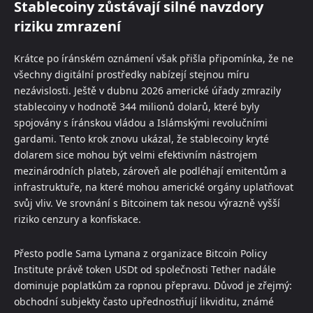
Stablecoiny zůstávají silné navzdory
riziku zmrazení
Krátce po íránském oznámení však přišla připomínka, že ne
všechny digitální prostředky nabízejí stejnou míru
nezávislosti. Ještě v dubnu 2026 americké úřady zmrazily
stablecoiny v hodnotě 344 milionů dolarů, které byly
spojovány s íránskou vládou a Islámskými revolučními
gardami. Tento krok znovu ukázal, že stablecoiny kryté
dolarem sice mohou být velmi efektivním nástrojem
mezinárodních plateb, zároveň ale podléhají emitentům a
infrastruktuře, na které mohou americké orgány uplatňovat
svůj vliv. Ve srovnání s Bitcoinem tak nesou výrazně vyšší
riziko cenzury a konfiskace.
Přesto podle Sama Lymana z organizace Bitcoin Policy
Institute právě token USDt od společnosti Tether nadále
dominuje poplatkům za ropnou přepravu. Důvod je zřejmý:
obchodní subjekty často upřednostňují likviditu, známé