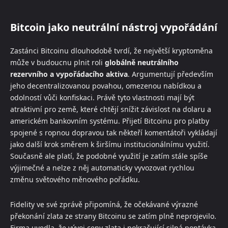
Bitcoin jako neutrální nástroj vypořádání
Zastánci Bitcoinu dlouhodobě tvrdí, že největší kryptoměna
může v budoucnu plnit roli
globálně neutrálního
rezervního a vypořádacího aktiva
. Argumentují především
jeho decentralizovanou povahou, omezenou nabídkou a
odolností vůči konfiskaci. Právě tyto vlastnosti mají být
atraktivní pro země, které chtějí snížit závislost na dolaru a
americkém bankovním systému. Přijetí Bitcoinu pro platby
spojené s ropnou dopravou tak někteří komentátoři vykládají
jako další krok směrem k širšímu institucionálnímu využití.
Současně ale platí, že podobné využití je zatím stále spíše
výjimečné a nelze z něj automaticky vyvozovat rychlou
změnu světového měnového pořádku.
Fidelity ve své zprávě připomíná, že očekávané výrazné
překonání zlata ze strany Bitcoinu se zatím plně neprojevilo.
Firma uvedla, že vývoj ceny zlata i pokračující silná poptávka