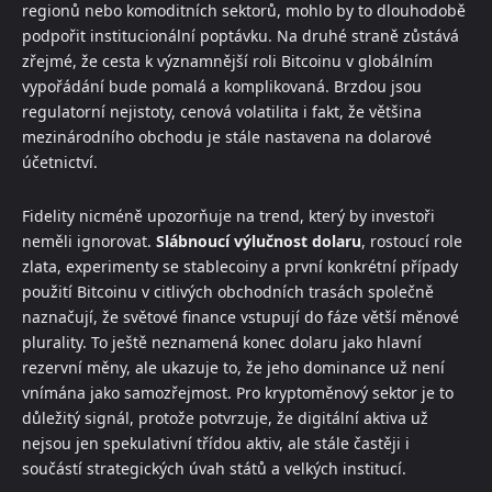
regionů nebo komoditních sektorů, mohlo by to dlouhodobě
podpořit institucionální poptávku. Na druhé straně zůstává
zřejmé, že cesta k významnější roli Bitcoinu v globálním
vypořádání bude pomalá a komplikovaná. Brzdou jsou
regulatorní nejistoty, cenová volatilita i fakt, že většina
mezinárodního obchodu je stále nastavena na dolarové
účetnictví.
Fidelity nicméně upozorňuje na trend, který by investoři
neměli ignorovat.
Slábnoucí výlučnost dolaru
, rostoucí role
zlata, experimenty se stablecoiny a první konkrétní případy
použití Bitcoinu v citlivých obchodních trasách společně
naznačují, že světové finance vstupují do fáze větší měnové
plurality. To ještě neznamená konec dolaru jako hlavní
rezervní měny, ale ukazuje to, že jeho dominance už není
vnímána jako samozřejmost. Pro kryptoměnový sektor je to
důležitý signál, protože potvrzuje, že digitální aktiva už
nejsou jen spekulativní třídou aktiv, ale stále častěji i
součástí strategických úvah států a velkých institucí.