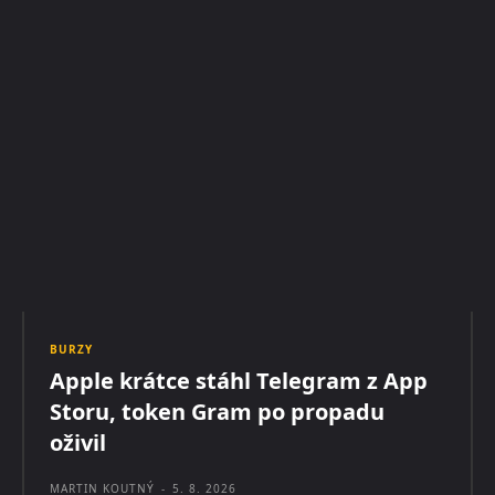
BURZY
Apple krátce stáhl Telegram z App
Storu, token Gram po propadu
oživil
MARTIN KOUTNÝ
-
5. 8. 2026