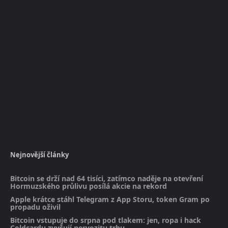
Nejnovější články
Bitcoin se drží nad 64 tisíci, zatímco naděje na otevření
Hormuzského průlivu posílá akcie na rekord
Apple krátce stáhl Telegram z App Storu, token Gram po
propadu oživil
Bitcoin vstupuje do srpna pod tlakem: jen, ropa i hack
Coldcardu zvyšují nervozitu trhu