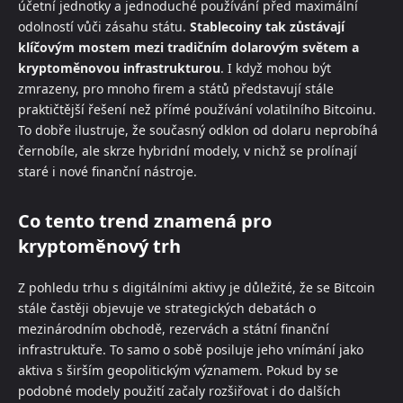
účetní jednotky a jednoduché používání před maximální
odolností vůči zásahu státu.
Stablecoiny tak zůstávají
klíčovým mostem mezi tradičním dolarovým světem a
kryptoměnovou infrastrukturou
. I když mohou být
zmrazeny, pro mnoho firem a států představují stále
praktičtější řešení než přímé používání volatilního Bitcoinu.
To dobře ilustruje, že současný odklon od dolaru neprobíhá
černobíle, ale skrze hybridní modely, v nichž se prolínají
staré i nové finanční nástroje.
Co tento trend znamená pro
kryptoměnový trh
Z pohledu trhu s digitálními aktivy je důležité, že se Bitcoin
stále častěji objevuje ve strategických debatách o
mezinárodním obchodě, rezervách a státní finanční
infrastruktuře. To samo o sobě posiluje jeho vnímání jako
aktiva s širším geopolitickým významem. Pokud by se
podobné modely použití začaly rozšiřovat i do dalších