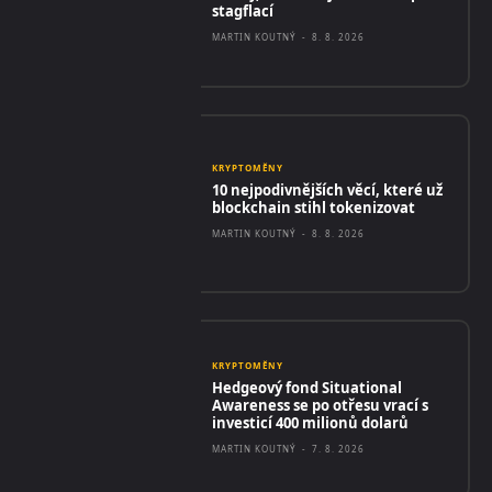
stagflací
MARTIN KOUTNÝ
-
8. 8. 2026
KRYPTOMĚNY
10 nejpodivnějších věcí, které už
blockchain stihl tokenizovat
MARTIN KOUTNÝ
-
8. 8. 2026
KRYPTOMĚNY
Hedgeový fond Situational
Awareness se po otřesu vrací s
investicí 400 milionů dolarů
MARTIN KOUTNÝ
-
7. 8. 2026