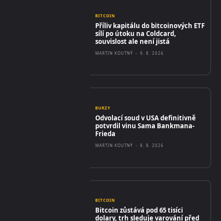
BITCOIN
Příliv kapitálu do bitcoinových ETF
sílí po útoku na Coldcard,
souvislost ale není jistá
MARTIN KOUTNÝ
-
9. 8. 2026
BURZY
Odvolací soud v USA definitivně
potvrdil vinu Sama Bankmana-
Frieda
MARTIN KOUTNÝ
-
8. 8. 2026
BITCOIN
Bitcoin zůstává pod 65 tisíci
dolary, trh sleduje varování před