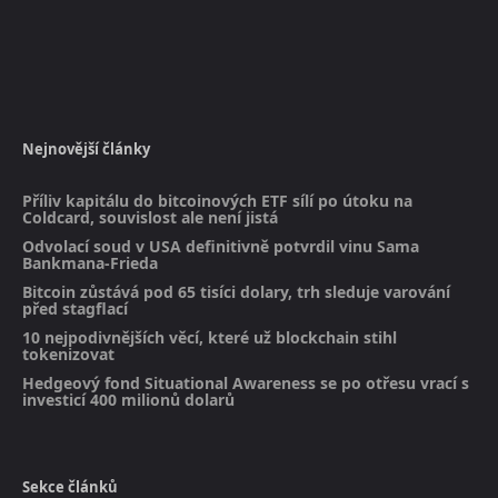
Nejnovější články
Příliv kapitálu do bitcoinových ETF sílí po útoku na
Coldcard, souvislost ale není jistá
Odvolací soud v USA definitivně potvrdil vinu Sama
Bankmana-Frieda
Bitcoin zůstává pod 65 tisíci dolary, trh sleduje varování
před stagflací
10 nejpodivnějších věcí, které už blockchain stihl
tokenizovat
Hedgeový fond Situational Awareness se po otřesu vrací s
investicí 400 milionů dolarů
Sekce článků