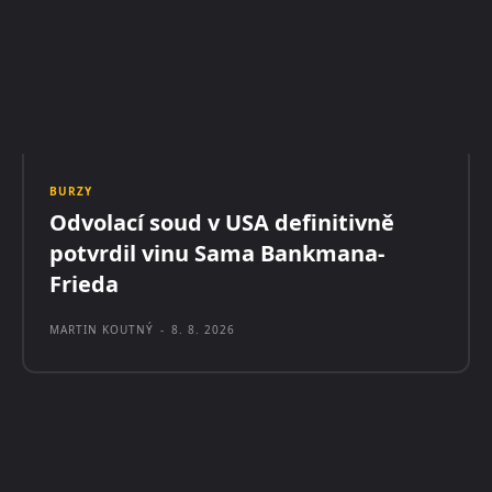
BURZY
Odvolací soud v USA definitivně
potvrdil vinu Sama Bankmana-
Frieda
MARTIN KOUTNÝ
-
8. 8. 2026