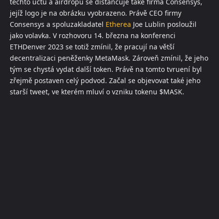
těchto účtů a airdropu se distancuje také firma Consensys,
jejíž logo je na obrázku vyobrazeno. Právě CEO firmy
Consensys a spoluzakladatel
Etherea
Joe Lublin posloužil
jako volavka. V rozhovoru 14. března na konferenci
ETHDenver 2023 se totiž zmínil, že pracují na větší
decentralizaci peněženky MetaMask. Zároveň zmínil, že jeho
tým se chystá vydat další token. Právě na tomto tvruení byl
zřejmě postaven celý podvod. Začal se objevovat také jeho
starší tweet, ve kterém mluví o vzniku tokenu $MASK.