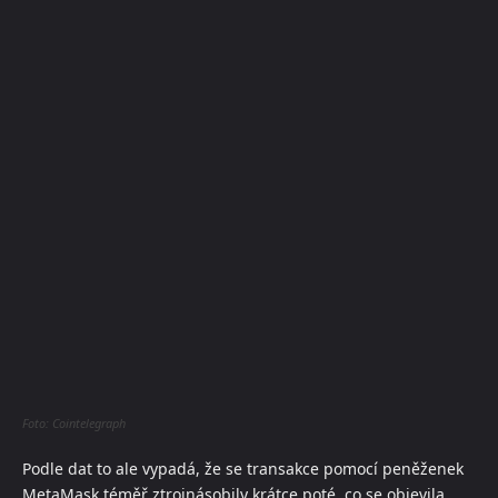
Foto: Cointelegraph
Podle dat to ale vypadá, že se transakce pomocí peněženek
MetaMask téměř ztrojnásobily krátce poté, co se objevila