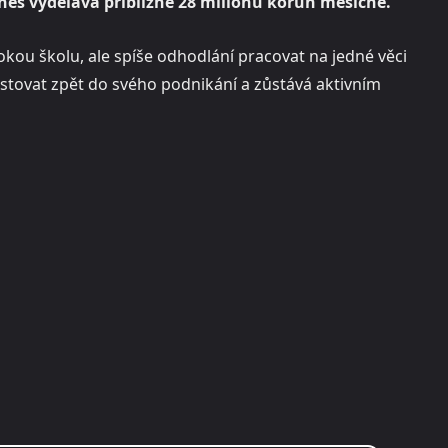
nes vydělává přibližně 28 milionů korun měsíčně.
kou školu, ale spíše odhodlání pracovat na jedné věci
estovat zpět do svého podnikání a zůstává aktivním