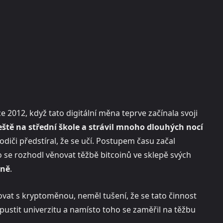
ce 2012, když tato digitální měna teprve začínala svoji
eště na střední škole a strávil mnoho dlouhých nocí
odiči předstíral, že se učí. Postupem času začal
ho se rozhodl věnovat těžbě bitcoinů ve sklepě svých
čně
.
ovat s kryptoměnou, neměl tušení, že se tato činnost
ustit univerzitu a namísto toho se zaměřil na těžbu