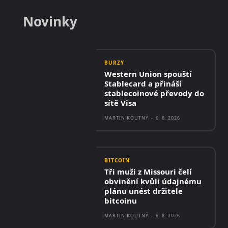
Novinky
BURZY
Western Union spouští
Stablecard a přináší
stablecoinové převody do
sítě Visa
MARTIN KOUTNÝ
-
6. 8. 2026
BITCOIN
Tři muži z Missouri čelí
obvinění kvůli údajnému
plánu unést držitele
bitcoinu
MARTIN KOUTNÝ
-
6. 8. 2026