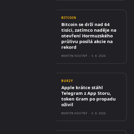
BITCOIN
Bitcoin se drží nad 64
tisíci, zatímco naděje na
otevření Hormuzského
průlivu posílá akcie na
rekord
MARTIN KOUTNÝ
-
5. 8. 2026
BURZY
Apple krátce stáhl
Telegram z App Storu,
token Gram po propadu
oživil
MARTIN KOUTNÝ
-
5. 8. 2026