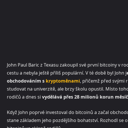
John Paul Baric z Texasu zakoupil své první bitcoiny v ro
cestu a nebyla ještě příliš populární. V té době byl John j
obchodováním s
kryptoměnami
, přičemž před svými r
studovat na univerzitě, ale brzy školu opustil. Místo to
rodičů a dnes si
vydělává přes 28 milionů korun měsí
Když John poprvé investoval do bitcoinů a začal obchod
stane základem jeho pozdějšího bohatství. Rozhodl se op