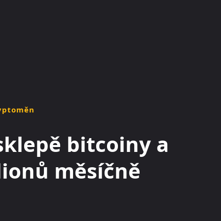
KRYPTOMĚNY
BURZY
RADY A TIPY
ryptoměn
sklepě bitcoiny a
lionů měsíčně