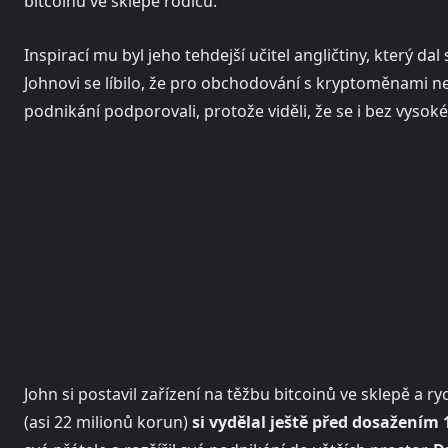
bitcoinů ve sklepě rodičů.
Inspirací mu byl jeho tehdejší učitel angličtiny, který da
Johnovi se líbilo, že pro obchodování s kryptoměnami ne
podnikání podporovali, protože viděli, že se i bez vyso
John si postavil zařízení na těžbu bitcoinů ve sklepě a ry
(asi 22 milionů korun)
si vydělal ještě před dosažením 1