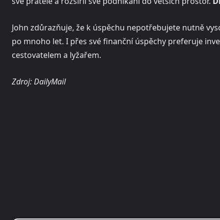
své přátele a rozšířil své podnikání do větších prostor.
D
John zdůrazňuje, že k úspěchu nepotřebujete nutně vyso
po mnoho let. I přes své finanční úspěchy preferuje inv
cestovatelem a lyžařem.
Zdroj: DailyMail