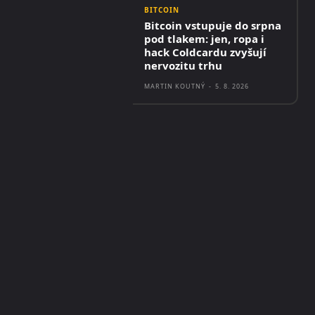
BITCOIN
Bitcoin vstupuje do srpna
pod tlakem: jen, ropa i
hack Coldcardu zvyšují
nervozitu trhu
MARTIN KOUTNÝ
-
5. 8. 2026