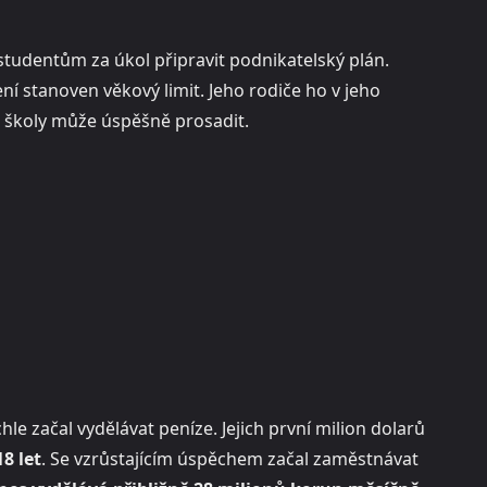
l studentům za úkol připravit podnikatelský plán.
ní stanoven věkový limit. Jeho rodiče ho v jeho
ké školy může úspěšně prosadit.
chle začal vydělávat peníze. Jejich první milion dolarů
8 let
. Se vzrůstajícím úspěchem začal zaměstnávat