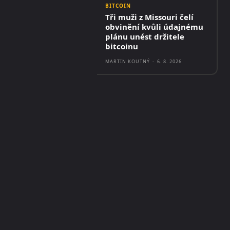
BITCOIN
Tři muži z Missouri čelí
obvinění kvůli údajnému
plánu unést držitele
bitcoinu
MARTIN KOUTNÝ
-
6. 8. 2026