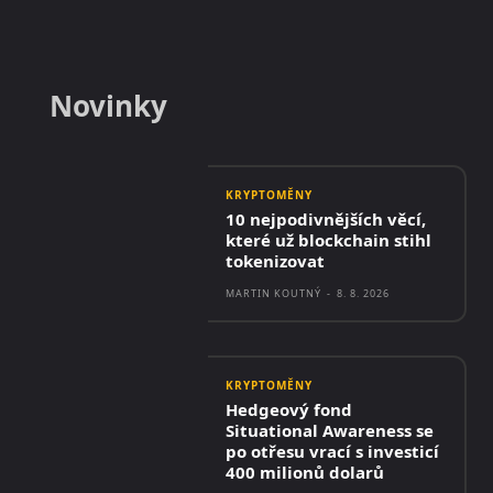
Novinky
KRYPTOMĚNY
10 nejpodivnějších věcí,
které už blockchain stihl
tokenizovat
MARTIN KOUTNÝ
-
8. 8. 2026
KRYPTOMĚNY
Hedgeový fond
Situational Awareness se
po otřesu vrací s investicí
400 milionů dolarů