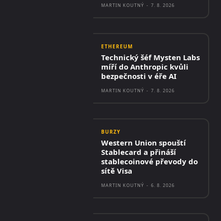
MARTIN KOUTNÝ
-
7. 8. 2026
ETHEREUM
Technický šéf Mysten Labs
míří do Anthropic kvůli
bezpečnosti v éře AI
MARTIN KOUTNÝ
-
7. 8. 2026
BURZY
Western Union spouští
Stablecard a přináší
stablecoinové převody do
sítě Visa
MARTIN KOUTNÝ
-
6. 8. 2026