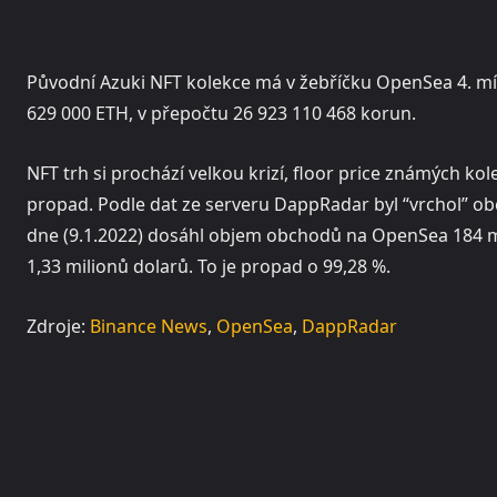
Původní Azuki NFT kolekce má v žebříčku OpenSea 4. mí
629 000 ETH, v přepočtu 26 923 110 468 korun.
NFT trh si prochází velkou krizí, floor price známých 
propad. Podle dat ze serveru DappRadar byl “vrchol” o
dne (9.1.2022) dosáhl objem obchodů na OpenSea 184 m
1,33 milionů dolarů. To je propad o 99,28 %.
Zdroje:
Binance News
,
OpenSea
,
DappRadar