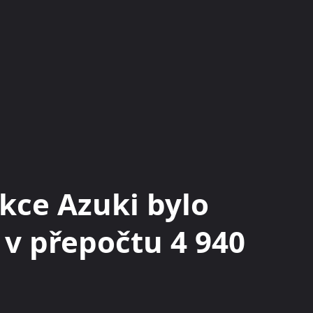
KRYPTOMĚNY
BURZY
RADY A TIPY
ekce Azuki bylo
 v přepočtu 4 940