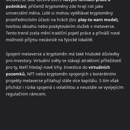
podnikání
, přičemž kryptoměny zde hrají roli jako
univerzální měna. Lidé si mohou vydělávat kryptoměny
prostřednictvím účasti na hrách (tzv.
play-to-earn model
),
tvorbou obsahu nebo poskytováním služeb v metaverse.
Tento trend zcela mění tradiční pojetí práce a přináší nové
možnosti příjmu nezávislé na fyzické lokalitě.
Spojení metaverse a kryptoměn má také hluboké důsledky
pro investory. Virtuální světy se stávají atraktivní příležitostí
pro ty, kteří hledají nové trhy. Investice do
virtuálních
pozemků
, NFT nebo kryptoměn spojených s konkrétními
projekty metaverse přitahují stále více kapitálu. S tím však
přichází i rizika spojená s volatilitou a neustále se vyvíjejícím
regulačním rámcem.