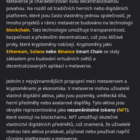
Metaverse je charakterizován svou decentralizovanou
povahou. Na rozdíl od tradičních herních nebo digitálních
platforem, které jsou často vlastněny jednou společností, je
mnoho projektů v rámci metaverse budováno na technologii
blockchain
. Tato technologie umožňuje transparentnost,
bezpečnost a především decentralizaci, což jsou klíčové
prvky, které kryptoměny nabízejí. Kryptoměny jako
Ethereum
,
Solana
nebo
Binance
Smart Chain
se staly
základem pro budování virtuálních světů a
decentralizovaných aplikací v metaverse.
Jedním z nejvýznamnějších propojení mezi metaversem a
kryptoměnami je ekonomika. V metaverse mohou uživatelé
vlastnit digitální aktiva, jako jsou pozemky, umělecká díla,
herní předměty nebo avatarové doplňky. Tyto aktiva jsou
obvykle reprezentována jako
nezaměnitelné tokeny (
NFT
)
,
které existují na blockchainu. NFT umožňují skutečné
vlastnictví digitálních předmětů, což znamená, že uživatelé
mohou tato aktiva prodávat, půjčovat nebo používat napříč
různými platformami v metaverse.