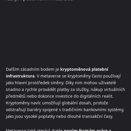
Dalším zásadním bodem je
kryptoměnová platební
infrastruktura
. V metaverse se kryptoměny často používají
jako hlavní prostředek směny. Díky nim mohou uživatelé
snadno a rychle provádět platby za služby, nákup virtuálních
předmětů nebo dokonce investice do digitálních realit.
Kryptoměny navíc umožňují globální dosah, protože
odstraňují bariéry spojené s tradičními bankovními systémy,
jako jsou vysoké poplatky nebo dlouhé transakční časy.
Metaverse také otevírá dveře
novým formám práce a