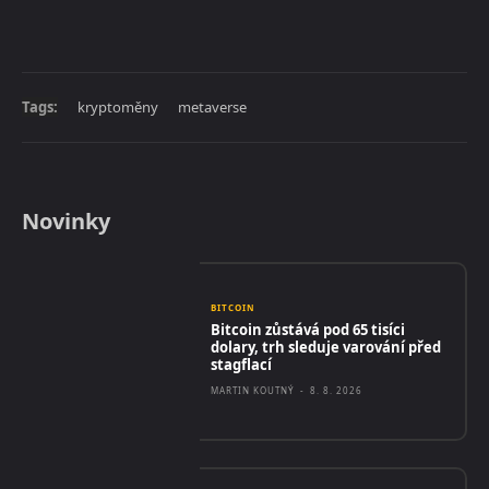
Tags:
kryptoměny
metaverse
Novinky
BITCOIN
Bitcoin zůstává pod 65 tisíci
dolary, trh sleduje varování před
stagflací
MARTIN KOUTNÝ
-
8. 8. 2026