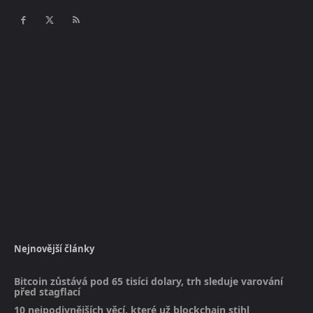
Nejnovější články
Bitcoin zůstává pod 65 tisíci dolary, trh sleduje varování
před stagflací
10 nejpodivnějších věcí, které už blockchain stihl