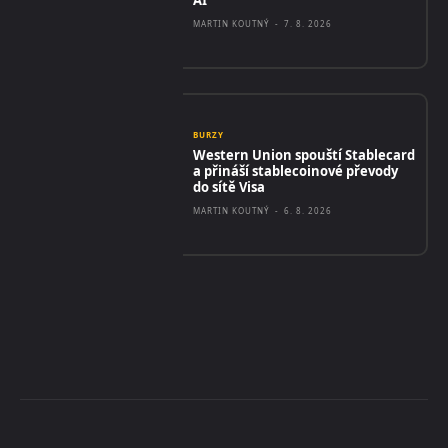
MARTIN KOUTNÝ
-
7. 8. 2026
BURZY
Western Union spouští Stablecard
a přináší stablecoinové převody
do sítě Visa
MARTIN KOUTNÝ
-
6. 8. 2026