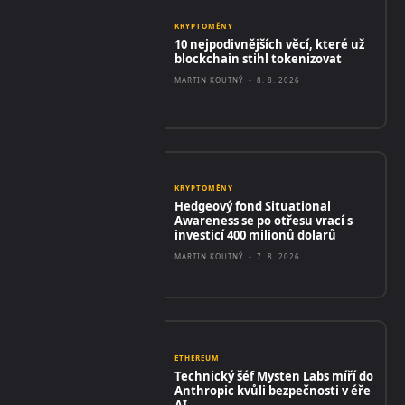
KRYPTOMĚNY
10 nejpodivnějších věcí, které už
blockchain stihl tokenizovat
MARTIN KOUTNÝ
-
8. 8. 2026
KRYPTOMĚNY
Hedgeový fond Situational
Awareness se po otřesu vrací s
investicí 400 milionů dolarů
MARTIN KOUTNÝ
-
7. 8. 2026
ETHEREUM
Technický šéf Mysten Labs míří do
Anthropic kvůli bezpečnosti v éře
AI