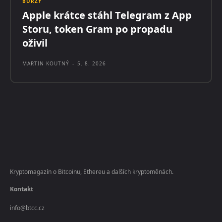
BURZY
Apple krátce stáhl Telegram z App
Storu, token Gram po propadu
oživil
MARTIN KOUTNÝ
-
5. 8. 2026
Kryptomagazín o Bitcoinu, Ethereu a dalších kryptoměnách.
Kontakt
info@btcc.cz