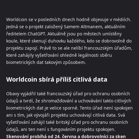
Worldcoin se v posledních dnech hodně objevuje v médiích.
Jedná se o projekt založený Samem Altmanem, aktuálním
ředitelem ChatGPT. Aktuálně jsou po městech umístěny
koule, které skenují duhovku každého, kdo se dobrovolně do
projektu zapojí. Právě to se ale nelíbí francouzským úřadům,
které zahájily vyšetřování ohledně legálnosti sběru
biometrických dat takovým způsobem.
Worldcoin sbírá příliš citlivá data
Obavy vyjádřil také francouzský úřad pro ochranu osobních
údajů a tvrdí, že shromažďování a uchovávání takto citlivých
biometrických dat je velice sporné. Tento úřad není spokojen
ani s tím, jak vývojáři projektu uchovávají citlivá data. Svá
vyšetřování zahájil také britský úřad pro ochranu osobních
údajů, ani ten není s fungováním projektu spokojen.
Skenování probíhá od 24. června a dobrovolníci za sken