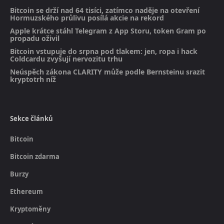
Bitcoin se drží nad 64 tisíci, zatímco naděje na otevření
Hormuzského průlivu posílá akcie na rekord
Apple krátce stáhl Telegram z App Storu, token Gram po
propadu oživil
Bitcoin vstupuje do srpna pod tlakem: jen, ropa i hack
Coldcardu zvyšují nervozitu trhu
Neúspěch zákona CLARITY může podle Bernsteinu srazit
kryptotrh níž
Sekce článků
Bitcoin
Bitcoin zdarma
Burzy
Ethereum
Kryptoměny