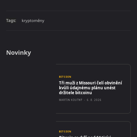
Tags:
kryptoměny
Novinky
BITCOIN
Tři muži z Missouri čelí obvinění
kvůli údajnému plánu unést
držitele bitcoinu
MARTIN KOUTNÝ
-
6. 8. 2026
BITCOIN