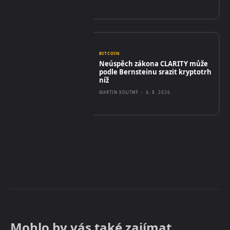
BITCOIN
Neúspěch zákona CLARITY může
podle Bernsteinu srazit kryptotrh
níž
MARTIN KOUTNÝ
-
4. 8. 2026
Mohlo by vás také zajímat