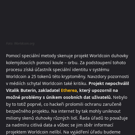
Foto: Worldcoin.org
Pomocí speciální metody skenuje projekt Worldcoin duhovky
kolemjdoucích pomocí koule – orbu. Za podstoupení tohoto
procesu získá účastník speciální identitu v systému
Worldcoin a 25 tokenů této kryptoměny. Navzdory pozornosti
v médiích schytal Worldcoin také kritiku.
Projekt nepochválil
Vitalik Buterin, zakladatel
Etherea
, který upozornil na
možné problémy s únikem osobních dat uživatelů.
Nebylo
by to totiž poprvé, co hackeři prolomili ochranu zaručeně
bezpečného projektu. Na internet by tak mohly uniknout
miliony skenů duhovky různých lidí. Řada úřadů to považuje
za nadmíru citlivá data a vůbec se jim sběr informací
projektem Worldcoin nelíbí. Na vyjádření úřadu budeme