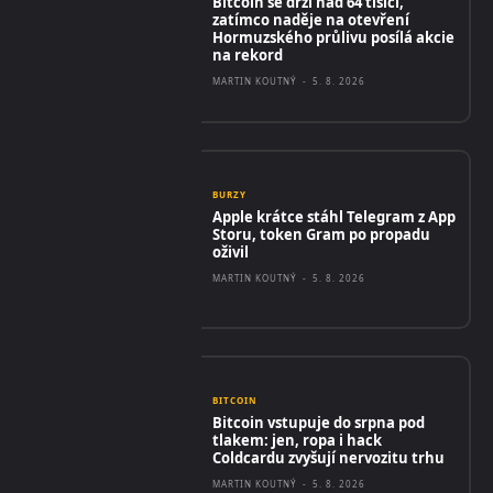
Bitcoin se drží nad 64 tisíci,
zatímco naděje na otevření
Hormuzského průlivu posílá akcie
na rekord
MARTIN KOUTNÝ
-
5. 8. 2026
BURZY
Apple krátce stáhl Telegram z App
Storu, token Gram po propadu
oživil
MARTIN KOUTNÝ
-
5. 8. 2026
BITCOIN
Bitcoin vstupuje do srpna pod
tlakem: jen, ropa i hack
Coldcardu zvyšují nervozitu trhu
MARTIN KOUTNÝ
-
5. 8. 2026