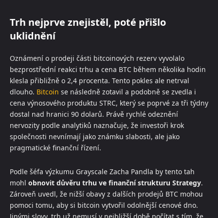
Trh nejprve znejistěl, poté přišlo
uklidnění
Oznámení o prodeji části bitcoinových rezerv vyvolalo
bezprostřední reakci trhu a cena BTC během několika hodin
klesla přibližně o 2,4 procenta. Tento pokles ale netrval
dlouho.
Bitcoin
se následně zotavil a podobně se zvedla i
cena výnosového produktu STRC, který se poprvé za tři týdny
dostal nad hranici 90 dolarů. Právě rychlé odeznění
nervozity podle analytiků naznačuje, že investoři krok
společnosti nevnímají jako známku slabosti, ale jako
pragmatické finanční řízení.
Podle šéfa výzkumu Grayscale Zacha Pandla by tento tah
mohl
obnovit důvěru trhu ve finanční strukturu Strategy
.
Zároveň uvedl, že nižší obavy z dalších prodejů BTC mohou
pomoci tomu, aby si bitcoin vytvořil odolnější cenové dno.
Jinými slovy, trh už nemusí v nejbližší době počítat s tím, že