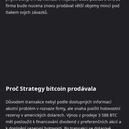
firma bude nucena znovu prodávat větší objemy mincí pod
tlakem svých závazků.
Proč Strategy bitcoin prodávala
Důvodem transakce nebyl podle dostupných informací
akutní problém v rozvaze firmy, ale snaha posílit hotovostní
rezervy v amerických dolarech. Výnos z prodeje 3 588 BTC
měl posloužit k financování dividend z preferenčních akcií a
k doplnění rezervní hotovosti. Po transakci se dolarové