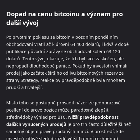
Dopad na cenu bitcoinu a význam pro
další vývoj
Po prvotním poklesu se bitcoin v pozdním pondělním
obchodování vrátil až k úrovni 64 400 dolarů, i když v době
publikace původní zprávy se obchodoval kolem 63 120
dolarů. Tento vývoj ukazuje, že trh byl sice zaskočen, ale
nepropadl dlouhodobé panice. Pokud by investoři vnímali
prodej jako začátek širšího odlivu bitcoinových rezerv ze
strany Strategy, reakce by pravděpodobně byla mnohem
prudší a trvalejší.
Místo toho se postupně prosadil názor, že jednorázové
posílení dolarové pozice může paradoxně zlepšit
střednědobý výhled pro BTC.
Nižší pravděpodobnost
dalších vynucených prodejů
je pro trh často důležitější než
samotný objem právě prodaných mincí. V prostředí, kde
investoři citlivě sledují každé větší firemní rozhodnutí