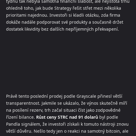
týdnů tak nebyla samotná finanční slabost, ale nejistota trhu
ohledně toho, jak bude Strategy řešit střet mezi několika
prioritami najednou. Investoři si kladli otázku, zda firma
dokáže nadále podporovat své produkty a současně držet
dostatek likvidity bez dalších nepříjemných překvapení.
Právě tento poslední prodej podle Grayscale přinesl větší
transparentnost. Jakmile se ukázalo, že výnos skutečně míří
na posílení rezerv, trh začal situaci číst jako zodpovědné
řízení bilance.
Růst ceny STRC nad 91 dolarů
byl podle
Pandla signálem, že investoři získali k tomuto nástroji znovu
větší důvěru. Nešlo tedy jen o reakci na samotný bitcoin, ale