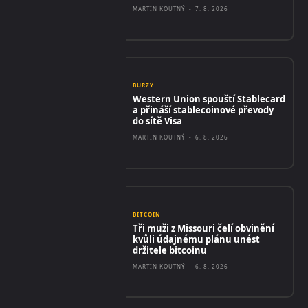
MARTIN KOUTNÝ
-
7. 8. 2026
BURZY
Western Union spouští Stablecard
a přináší stablecoinové převody
do sítě Visa
MARTIN KOUTNÝ
-
6. 8. 2026
BITCOIN
Tři muži z Missouri čelí obvinění
kvůli údajnému plánu unést
držitele bitcoinu
MARTIN KOUTNÝ
-
6. 8. 2026