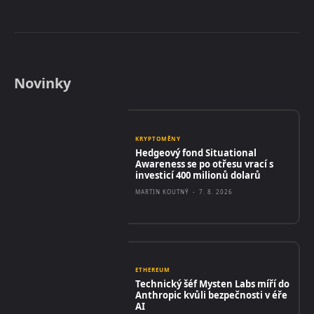
Novinky
KRYPTOMĚNY
Hedgeový fond Situational
Awareness se po otřesu vrací s
investicí 400 milionů dolarů
MARTIN KOUTNÝ
-
7. 8. 2026
ETHEREUM
Technický šéf Mysten Labs míří do
Anthropic kvůli bezpečnosti v éře
AI