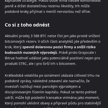
kapitálové strategie. Pokud bude firma nadále komunikovat
jasně a držet dostatečnou rezervu likvidity, trh může
podobné kroky přijímat s menší nervozitou než dříve.
Co si z toho odnést
Aktuální prodej 3 588 BTC nelze číst jen jako prosté snížení
bitcoinových rezerv. V očích části analytiků jde především o
krok, který
zpevnil dolarovou pozici firmy a snížil riziko
budoucích nucených výprodejů
. Právě proto Grayscale i
Bitrue hodnotí událost jako potenciálně pozitivní nejen pro
produkt STRC, ale i pro širší trh s bitcoinem.
Krátkodobá volatilita po oznámení ukázala citlivost trhu na
podobné zprávy, následné zotavení ale naznačilo, že
investoři rozlišují mezi panickým výprodejem a
disciplinovaným řízením kapitálu. Pokud se tento pohled
udrží, může být poslední transakce vnímána jako moment,
který pomohl uklidnit obavy a připravil půdu pro stabilnější