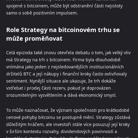
spojené s bitcoinem, může být odstranění části nejistoty
samo o sobě pozitivním impulsem.
Role Strategy na bitcoinovém trhu se
může proměňovat
Celá epizoda také znovu otevřela debatu o tom, jak velký vliv
má Strategy na trh s bitcoinem. Firma byla dlouhodobě
vnímána jako jeden z nejsledovanějších institucionálních
držitelů BTC a její nákupy i finanční kroky často ovlivňovaly
sentiment. Nynější situace ale ukazuje, že trh dokáže
vstřebat i prodej části rezerv, pokud je doprovázen
srozumitelným vysvětlením a dává ekonomický smysl.
To může naznačovat, že význam společnosti pro krátkodobé
cenové pohyby bitcoinu se postupně mění. Strategy zůstává
důležitým hráčem, ale investoři stále více posuzují její kroky
v širším kontextu rozvahy, dividendových povinností a