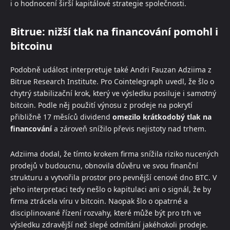
i o hodnocení širší kapitálové strategie společnosti.
Bitrue: nižší tlak na financování pomohl i
bitcoinu
Podobně událost interpretuje také Andri Fauzan Adziima z
Bitrue Research Institute. Pro Cointelegraph uvedl, že šlo o
chytrý stabilizační krok, který ve výsledku posiluje i samotný
bitcoin. Podle něj použití výnosu z prodeje na pokrytí
přibližně 17 měsíců dividend
omezilo krátkodobý tlak na
financování
a zároveň snížilo převis nejistoty nad trhem.
Adziima dodal, že tímto krokem firma snížila riziko nucených
prodejů v budoucnu, obnovila důvěru ve svou finanční
strukturu a vytvořila prostor pro pevnější cenové dno BTC. V
jeho interpretaci tedy nešlo o kapitulaci ani o signál, že by
firma ztrácela víru v bitcoin. Naopak šlo o opatrné a
disciplinované řízení rozvahy, které může být pro trh ve
výsledku zdravější než slepé odmítání jakéhokoli prodeje.