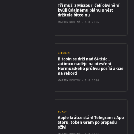
Tři muži z Missouri čelí obvinění
kvůli údajnému plánu unést
držitele bitcoinu
MARTIN KOUTNÝ
-
6. 8. 2026
BITCOIN
Bitcoin se drží nad 64 tisíci,
zatímco naděje na otevření
Hormuzského průlivu posílá akcie
na rekord
MARTIN KOUTNÝ
-
5. 8. 2026
BURZY
Apple krátce stáhl Telegram z App
Storu, token Gram po propadu
oživil