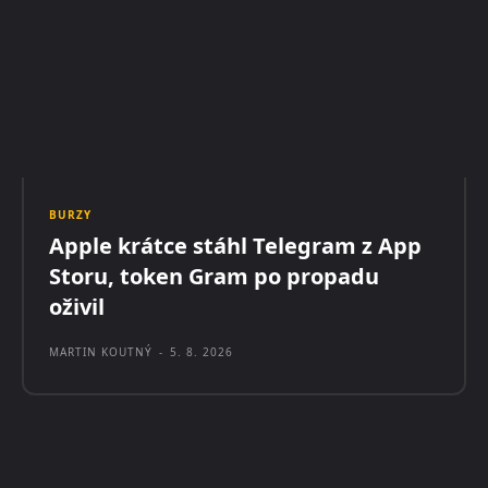
BURZY
Apple krátce stáhl Telegram z App
Storu, token Gram po propadu
oživil
MARTIN KOUTNÝ
-
5. 8. 2026