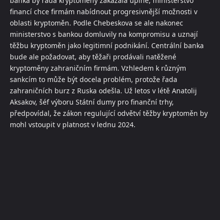
banka by ráda kryptoměny zakázala úplně, ministerstvo
financí chce firmám nabídnout progresivnější možnosti v
oblasti kryptoměn. Podle Chebeskova se ale nakonec
ministerstvo s bankou domluvily na kompromisu a uznají
těžbu kryptoměn jako legitimní podnikání. Centrální banka
bude ale požadovat, aby těžaři prodávali natěžené
kryptoměny zahraničním firmám. Vzhledem k různým
sankcím to může být docela problém, protože řada
zahraničních burz z Ruska odešla. Už letos v létě Anatolij
Aksakov, šéf výboru Státní dumy pro finanční trhy,
předpovídal, že zákon regulující odvětví těžby kryptoměn by
mohl vstoupit v platnost v lednu 2024.