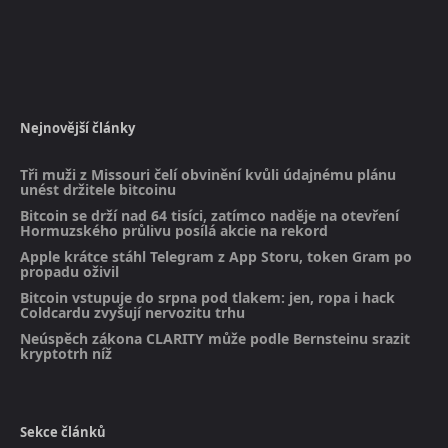
Nejnovější články
Tři muži z Missouri čelí obvinění kvůli údajnému plánu
unést držitele bitcoinu
Bitcoin se drží nad 64 tisíci, zatímco naděje na otevření
Hormuzského průlivu posílá akcie na rekord
Apple krátce stáhl Telegram z App Storu, token Gram po
propadu oživil
Bitcoin vstupuje do srpna pod tlakem: jen, ropa i hack
Coldcardu zvyšují nervozitu trhu
Neúspěch zákona CLARITY může podle Bernsteinu srazit
kryptotrh níž
Sekce článků