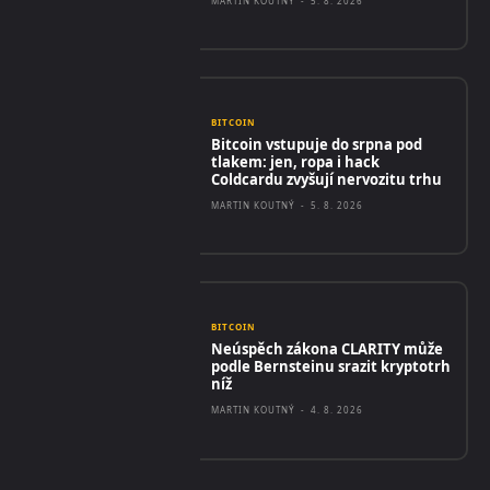
MARTIN KOUTNÝ
-
5. 8. 2026
BITCOIN
Bitcoin vstupuje do srpna pod
tlakem: jen, ropa i hack
Coldcardu zvyšují nervozitu trhu
MARTIN KOUTNÝ
-
5. 8. 2026
BITCOIN
Neúspěch zákona CLARITY může
podle Bernsteinu srazit kryptotrh
níž
MARTIN KOUTNÝ
-
4. 8. 2026