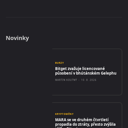
Novinky
BURZY
Bitget zvažuje licencované
působení v bhútánském Gelephu
MARTIN KOUTNÝ
-
10. 8. 2026
KRYPTOMĚNY
MARA se ve druhém čtvrtletí
propadla do ztráty, přesto zvýšila