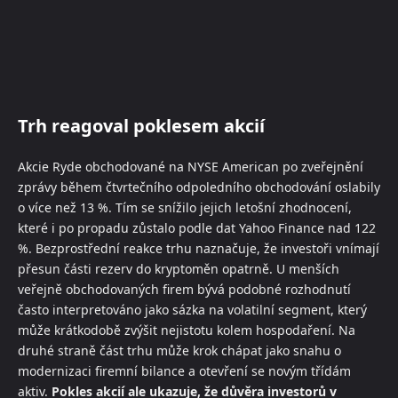
Trh reagoval poklesem akcií
Akcie Ryde obchodované na NYSE American po zveřejnění
zprávy během čtvrtečního odpoledního obchodování oslabily
o více než 13 %. Tím se snížilo jejich letošní zhodnocení,
které i po propadu zůstalo podle dat Yahoo Finance nad 122
%. Bezprostřední reakce trhu naznačuje, že investoři vnímají
přesun části rezerv do kryptoměn opatrně. U menších
veřejně obchodovaných firem bývá podobné rozhodnutí
často interpretováno jako sázka na volatilní segment, který
může krátkodobě zvýšit nejistotu kolem hospodaření. Na
druhé straně část trhu může krok chápat jako snahu o
modernizaci firemní bilance a otevření se novým třídám
aktiv.
Pokles akcií ale ukazuje, že důvěra investorů v