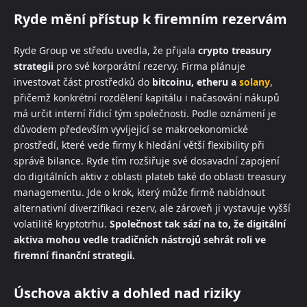
Ryde mění přístup k firemním rezervám
Ryde Group ve středu uvedla, že přijala
crypto treasury
strategii
pro své korporátní rezervy. Firma plánuje
investovat část prostředků do
bitcoinu, etheru a
solany
,
přičemž konkrétní rozdělení kapitálu i načasování nákupů
má určit interní řídicí tým společnosti. Podle oznámení je
důvodem především vyvíjející se makroekonomické
prostředí, které vede firmy k hledání větší flexibility při
správě bilance. Ryde tím rozšiřuje své dosavadní zapojení
do digitálních aktiv z oblasti plateb také do oblasti treasury
managementu. Jde o krok, který může firmě nabídnout
alternativní diverzifikaci rezerv, ale zároveň ji vystavuje vyšší
volatilitě kryptotrhu.
Společnost tak sází na to, že digitální
aktiva mohou vedle tradičních nástrojů sehrát roli ve
firemní finanční strategii.
Úschova aktiv a dohled nad riziky