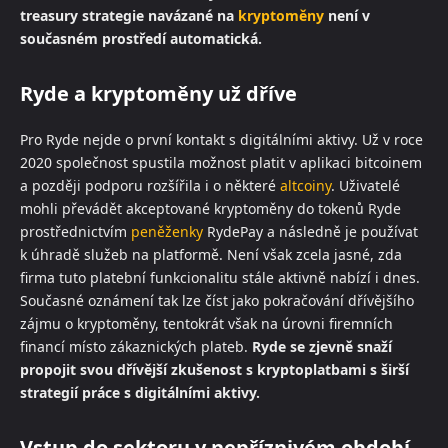
treasury strategie navázané na
kryptoměny
není v
současném prostředí automatická.
Ryde a kryptoměny už dříve
Pro Ryde nejde o první kontakt s digitálními aktivy. Už v roce
2020 společnost spustila možnost platit v aplikaci bitcoinem
a později podporu rozšířila i o některé
altcoiny
. Uživatelé
mohli převádět akceptované kryptoměny do tokenů Ryde
prostřednictvím
peněženky
RydePay a následně je používat
k úhradě služeb na platformě. Není však zcela jasné, zda
firma tuto platební funkcionalitu stále aktivně nabízí i dnes.
Současné oznámení tak lze číst jako pokračování dřívějšího
zájmu o kryptoměny, tentokrát však na úrovni firemních
financí místo zákaznických plateb.
Ryde se zjevně snaží
propojit svou dřívější zkušenost s kryptoplatbami s širší
strategií práce s digitálními aktivy.
Vstup do sektoru v nepříznivém období