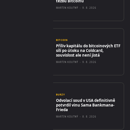
těžbu Bitcoinu
MARTIN KOUTNÝ
-
9. 8. 2026
BITCOIN
Příliv kapitálu do bitcoinových ETF
sílí po útoku na Coldcard,
souvislost ale není jistá
MARTIN KOUTNÝ
-
9. 8. 2026
BURZY
Odvolací soud v USA definitivně
potvrdil vinu Sama Bankmana-
Frieda
MARTIN KOUTNÝ
-
8. 8. 2026