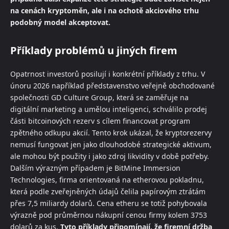
na cenách kryptoměn, ale i na ochotě akciového trhu
podobný model akceptovat.
Příklady problémů u jiných firem
Opatrnost investorů posilují i konkrétní příklady z trhu. V
únoru 2026 například představenstvo veřejně obchodované
společnosti GD Culture Group, která se zaměřuje na
digitální marketing a umělou inteligenci, schválilo prodej
části bitcoinových rezerv s cílem financovat program
zpětného odkupu akcií. Tento krok ukázal, že kryptorezervy
nemusí fungovat jen jako dlouhodobé strategické aktivum,
ale mohou být použity i jako zdroj likvidity v době potřeby.
Dalším výrazným případem je BitMine Immersion
Technologies, firma orientovaná na etherovou pokladnu,
která podle zveřejněných údajů čelila papírovým ztrátám
přes 7,5 miliardy dolarů. Cena etheru se totiž pohybovala
výrazně pod průměrnou nákupní cenou firmy kolem 3753
dolarů za kus.
Tyto příklady připomínají, že firemní držba