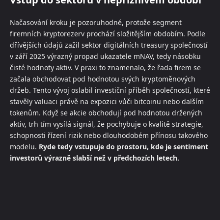
Načasování kroku je pozoruhodné, protože segment
firemních kryptorezerv prochází složitějším obdobím. Podle
dřívějších údajů zažil sektor digitálních treasury společností
v září 2025 výrazný propad ukazatele mNAV, tedy násobku
čisté hodnoty aktiv. V praxi to znamenalo, že řada firem se
začala obchodovat pod hodnotou svých kryptoměnových
držeb. Tento vývoj oslabil investiční příběh společností, které
stavěly valuaci právě na expozici vůči bitcoinu nebo dalším
tokenům. Když se akcie obchodují pod hodnotou držených
aktiv, trh tím vysílá signál, že pochybuje o kvalitě strategie,
schopnosti řízení rizik nebo dlouhodobém přínosu takového
modelu.
Ryde tedy vstupuje do prostoru, kde je sentiment
investorů výrazně slabší než v předchozích letech.