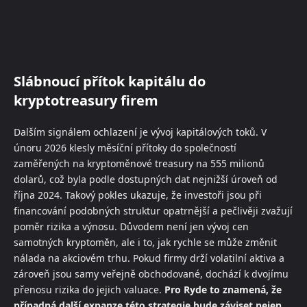
Slábnoucí přítok kapitálu do
kryptotreasury firem
Dalším signálem ochlazení je vývoj kapitálových toků. V
únoru 2026 klesly měsíční přítoky do společností
zaměřených na kryptoměnové treasury na 555 milionů
dolarů, což byla podle dostupných dat nejnižší úroveň od
října 2024. Takový pokles ukazuje, že investoři jsou při
financování podobných struktur opatrnější a pečlivěji zvažují
poměr rizika a výnosu. Důvodem není jen vývoj cen
samotných kryptoměn, ale i to, jak rychle se může změnit
nálada na akciovém trhu. Pokud firmy drží volatilní aktiva a
zároveň jsou samy veřejně obchodované, dochází k dvojímu
přenosu rizika do jejich valuace.
Pro Ryde to znamená, že
případná další expanze této strategie bude záviset nejen