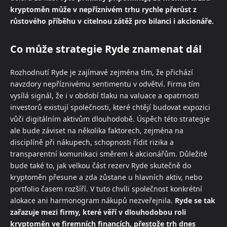
kryptoměn může v nepříznivém trhu rychle přerůst z
růstového příběhu v citelnou zátěž pro bilanci i akcionáře.
Co může strategie Ryde znamenat dál
Rozhodnutí Ryde je zajímavé zejména tím, že přichází
navzdory nepříznivému sentimentu v odvětví. Firma tím
vysílá signál, že i v období tlaku na valuace a opatrnosti
investorů existují společnosti, které chtějí budovat expozici
vůči digitálním aktivům dlouhodobě. Úspěch této strategie
ale bude záviset na několika faktorech, zejména na
disciplíně při nákupech, schopnosti řídit rizika a
transparentní komunikaci směrem k akcionářům. Důležité
bude také to, jak velkou část rezerv Ryde skutečně do
kryptoměn přesune a zda zůstane u hlavních aktiv, nebo
portfolio časem rozšíří. V tuto chvíli společnost konkrétní
alokace ani harmonogram nákupů nezveřejnila.
Ryde se tak
zařazuje mezi firmy, které věří v dlouhodobou roli
kryptoměn ve firemních financích, přestože trh dnes