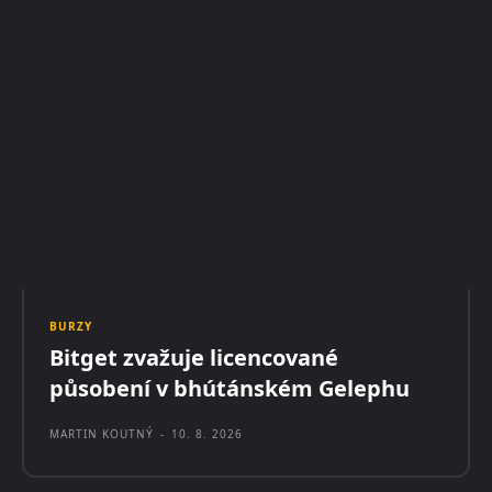
BURZY
Bitget zvažuje licencované
působení v bhútánském Gelephu
MARTIN KOUTNÝ
-
10. 8. 2026