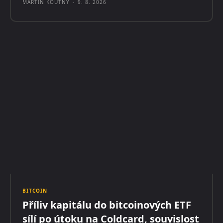
MARTIN KOUTNÝ
-
9. 8. 2026
BITCOIN
Příliv kapitálu do bitcoinových ETF
sílí po útoku na Coldcard, souvislost