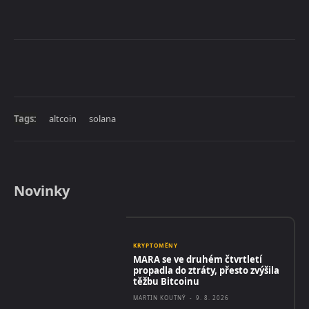
Tags:
altcoin
solana
Novinky
KRYPTOMĚNY
MARA se ve druhém čtvrtletí
propadla do ztráty, přesto zvýšila
těžbu Bitcoinu
MARTIN KOUTNÝ
-
9. 8. 2026