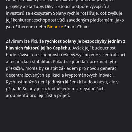
projekty a startupy. Díky rostoucí podpoře vývojářů a
investorů se ekosystém Solany rychle rozšiřuje, což zvyšuje
její konkurenceschopnost vůči zavedeným platformám, jako
jsou Ethereum nebo
Binance
Smart Chain.
Závěrem lze říci, že
rychlost Solany je bezpochyby jedním z
hlavních faktorů jejího úspěchu.
Avšak její budoucnost
bude záviset na schopnosti řešit výzvy spojené s centralizací
a technickou stabilitou. Pokud se jí podaří překonat tyto
překážky, mohla by se stát základem pro novou generaci
decentralizovaných aplikací a kryptoměnových inovací.
Rychlost možná není jediným klíčem k budoucnosti, ale v
případě Solany je rozhodně jedním z nejsilnějších
argumentů pro její růst a přijetí.