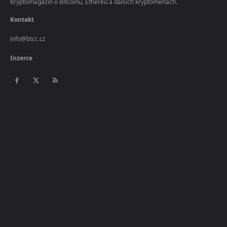
Kryptomagazín o Bitcoinu, Ethereu a dalších kryptoměnách.
Kontakt
info@btcc.cz
Inzerce