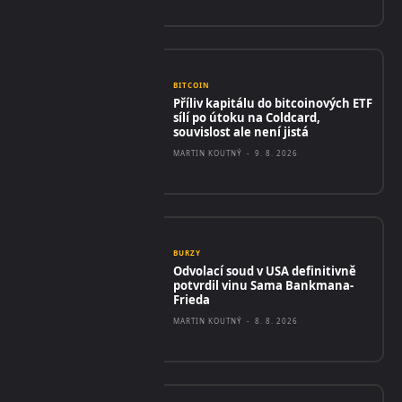
BITCOIN
Příliv kapitálu do bitcoinových ETF
sílí po útoku na Coldcard,
souvislost ale není jistá
MARTIN KOUTNÝ
-
9. 8. 2026
BURZY
Odvolací soud v USA definitivně
potvrdil vinu Sama Bankmana-
Frieda
MARTIN KOUTNÝ
-
8. 8. 2026