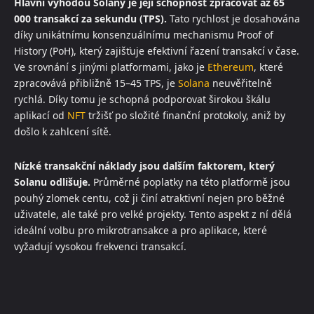
Hlavní výhodou Solany je její schopnost zpracovat až 65
000 transakcí za sekundu (TPS).
Tato rychlost je dosahována
díky unikátnímu konsenzuálnímu mechanismu Proof of
History (PoH), který zajišťuje efektivní řazení transakcí v čase.
Ve srovnání s jinými platformami, jako je
Ethereum
, které
zpracovává přibližně 15–45 TPS, je
Solana
neuvěřitelně
rychlá. Díky tomu je schopná podporovat širokou škálu
aplikací od
NFT
tržišť po složité finanční protokoly, aniž by
došlo k zahlcení sítě.
Nízké transakční náklady jsou dalším faktorem, který
Solanu odlišuje.
Průměrné poplatky na této platformě jsou
pouhý zlomek centu, což ji činí atraktivní nejen pro běžné
uživatele, ale také pro velké projekty. Tento aspekt z ní dělá
ideální volbu pro mikrotransakce a pro aplikace, které
vyžadují vysokou frekvenci transakcí.