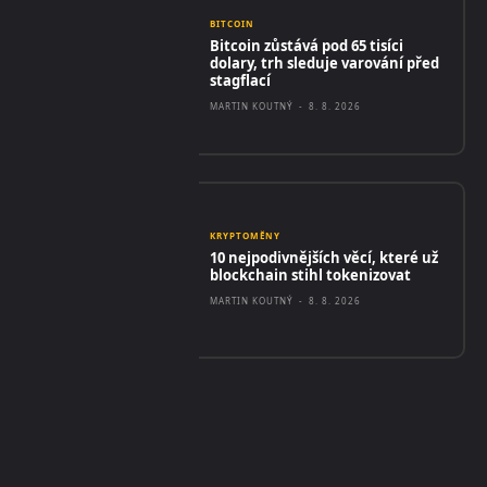
BITCOIN
Bitcoin zůstává pod 65 tisíci
dolary, trh sleduje varování před
stagflací
MARTIN KOUTNÝ
-
8. 8. 2026
KRYPTOMĚNY
10 nejpodivnějších věcí, které už
blockchain stihl tokenizovat
MARTIN KOUTNÝ
-
8. 8. 2026