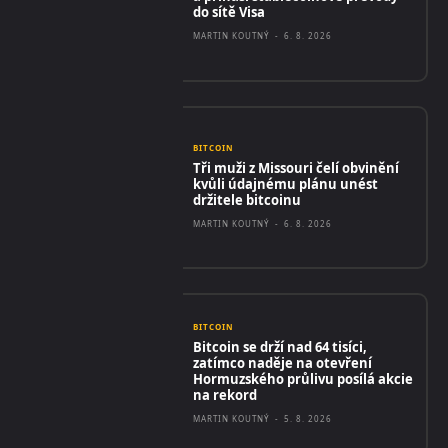
do sítě Visa
MARTIN KOUTNÝ
-
6. 8. 2026
BITCOIN
Tři muži z Missouri čelí obvinění
kvůli údajnému plánu unést
držitele bitcoinu
MARTIN KOUTNÝ
-
6. 8. 2026
BITCOIN
Bitcoin se drží nad 64 tisíci,
zatímco naděje na otevření
Hormuzského průlivu posílá akcie
na rekord
MARTIN KOUTNÝ
-
5. 8. 2026