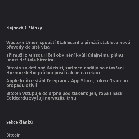
Nejnovější články
Western Union spouští Stablecard a přináší stablecoinové
převody do sítě Visa
Tři muži z Missouri čelí obvinění kvůli údajnému plánu
unést držitele bitcoinu
Bitcoin se drží nad 64 tisíci, zatímco naděje na otevření
Hormuzského průlivu posílá akcie na rekord
Apple krátce stáhl Telegram z App Storu, token Gram po
propadu oživil
Bitcoin vstupuje do srpna pod tlakem: jen, ropa i hack
Coldcardu zvyšují nervozitu trhu
Sekce článků
Bitcoin