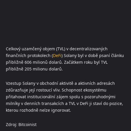
Celkový uzamčený objem (TVL) v decentralizovaných
finančních protokolech (
DeFi
) Solany byl v době psaní článku
přibližně 606 milionů dolarů. Začátkem roku byl TVL
přibližně 205 milionu dolarů.
Vzestup Solany v obchodní aktivitě a aktivních adresách
zdůrazňuje její rostoucí vliv. Schopnost ekosystému
přitahovat institucionální zájem spolu s pozoruhodnými
milníky v denních transakcích a TVL v DeFi ji staví do pozice,
kterou rozhodně nelze ignorovat.
Zdroj: Bitcoinist