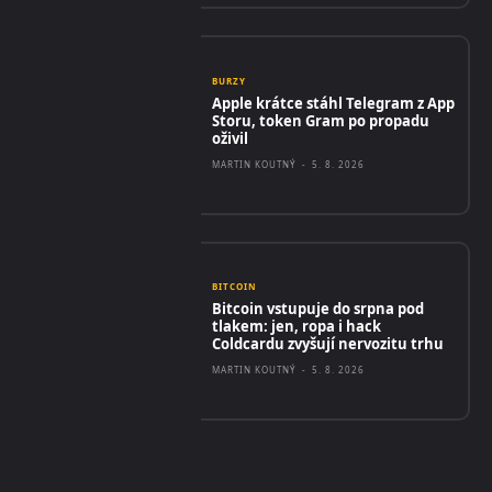
BURZY
Apple krátce stáhl Telegram z App
Storu, token Gram po propadu
oživil
MARTIN KOUTNÝ
-
5. 8. 2026
BITCOIN
Bitcoin vstupuje do srpna pod
tlakem: jen, ropa i hack
Coldcardu zvyšují nervozitu trhu
MARTIN KOUTNÝ
-
5. 8. 2026