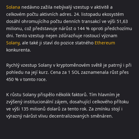
Solana
nedávno zažila nebývalý vzestup v aktivitě a
celkovém počtu aktivních adres. 24. listopadu ekosystém
dosáhl ohromujícího počtu denních transakcí ve výši 51,63
milionu, což představuje nárůst o 144 % oproti předchozímu
dni. Tento vzestup nejen zdůrazňuje rostoucí význam
Solany
, ale také ji staví do pozice statného
Ethereum
konkurenta.
Rychlý vzestup Solany v kryptoměnovém světě je patrný i při
pohledu na její kurz. Cena za 1 SOL zaznamenala růst přes
450 % v tomto roce.
K růstu Solany přispělo několik faktorů. Tím hlavním je
zvýšený institucionální zájem, dosahující celkového přítoku
ve výši 135 milionů dolarů za tento rok. Za zmínku stojí i
výrazný nárůst vlivu decentralizovaných směnáren.