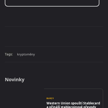
Tags:
kryptoměny
Novinky
BURZY
Western Union spouští Stablecard
a přináší stablecoinové převody